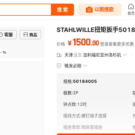
STAHLWILLE扭矩扳手5018
客服
商品
1500
.
00
¥
价格
登录查看更多优惠
- %
天津
送至
加利福尼亚州洛杉矶
晚发必赔
规格:
50184005
极数
:
2P
钟点数
:
12时
接线方式
:
螺钉端子连接
插座类型
:
暗装直插座