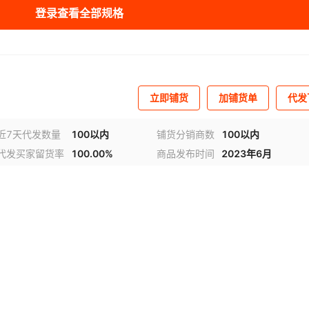
登录查看全部规格
立即铺货
加铺货单
代发
近7天代发数量
100以内
铺货分销商数
100以内
代发买家留货率
100.00%
商品发布时间
2023年6月