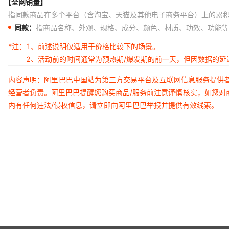
【全网销量】
指同款商品在多个平台（含淘宝、天猫及其他电子商务平台）上的累
同款：
指商品名称、外观、规格、成分、颜色、材质、功效、功能等
*注：
1、前述说明仅适用于价格比较下的场景。
2、活动前的时间通常为预热期/爆发期的前一天，但因数据的
内容声明：阿里巴巴中国站为第三方交易平台及互联网信息服务提供
经营者负责。阿里巴巴提醒您购买商品/服务前注意谨慎核实，如您对
内有任何违法/侵权信息，请立即向阿里巴巴举报并提供有效线索。