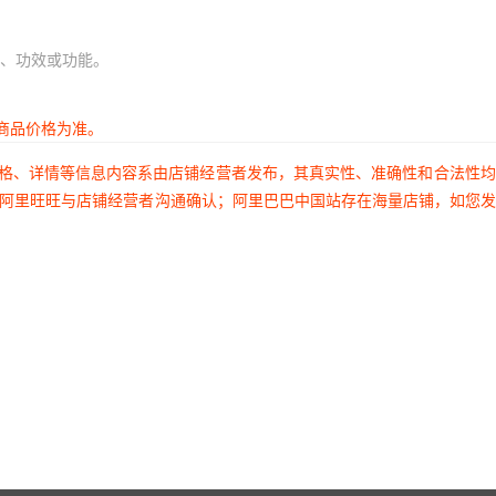
、功效或功能。
商品价格为准。
价格、详情等信息内容系由店铺经营者发布，其真实性、准确性和合法性
过阿里旺旺与店铺经营者沟通确认；阿里巴巴中国站存在海量店铺，如您