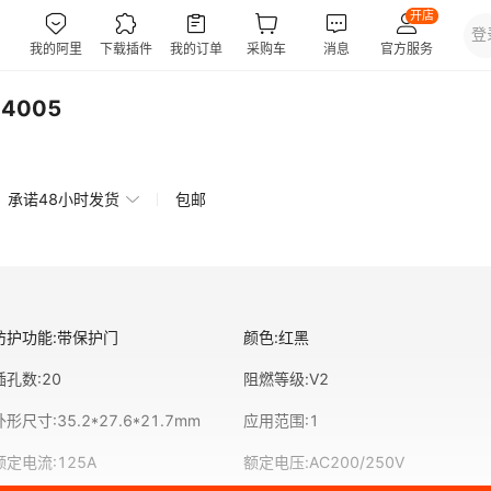
4005
承诺48小时发货
包邮
防护功能
:
带保护门
颜色
:
红黑
插孔数
:
20
阻燃等级
:
V2
外形尺寸
:
35.2*27.6*21.7mm
应用范围
:
1
额定电流
:
125A
额定电压
:
AC200/250V