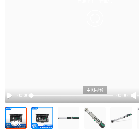
有点小卡，请重试
retry
主图视频
00:00
00:00
Play
视频