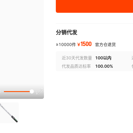
3C额定电压范围
:
440V以上
¥
1500
库存 15000
分销代发
1500
￥
≥10000件
官方仓退货
近30天代发数量
100以内
代发品质达标率
100.00%