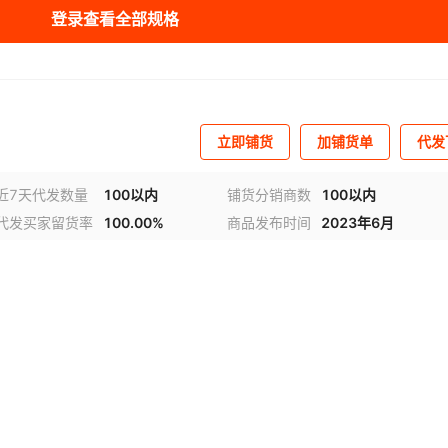
登录查看全部规格
切割
薄膜类材料
激光切割头
¥
188888
5mm
1
0.02
立即铺货
加铺货单
代发
近7天代发数量
100以内
铺货分销商数
100以内
代发买家留货率
100.00%
商品发布时间
2023年6月