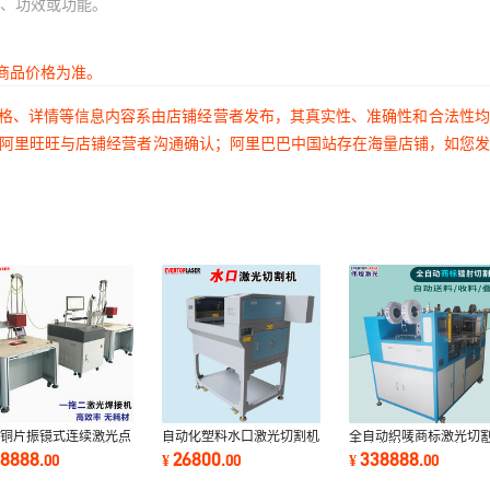
、功效或功能。
商品价格为准。
价格、详情等信息内容系由店铺经营者发布，其真实性、准确性和合法性
过阿里旺旺与店铺经营者沟通确认；阿里巴巴中国站存在海量店铺，如您
机铜片振镜式连续激光点
自动化塑料水口激光切割机
全自动织唛商标激光切
电子连接器QCW光纤
全自动pmma亚克力车灯透
自动收送料双头双轨双
68888
26800
338888
.
00
¥
.
00
¥
.
00
光焊接机
镜水口镭射机
头CCD镭射机