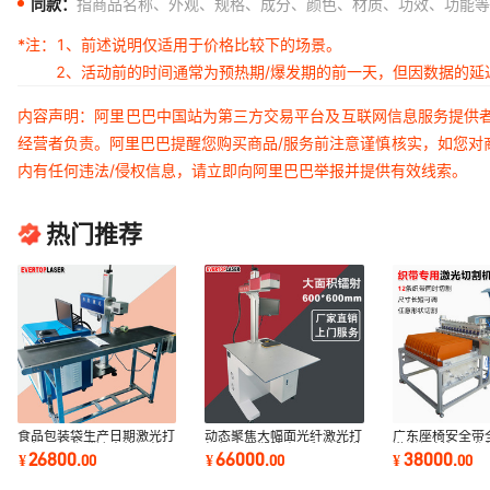
同款：
指商品名称、外观、规格、成分、颜色、材质、功效、功能等
*注：
1、前述说明仅适用于价格比较下的场景。
2、活动前的时间通常为预热期/爆发期的前一天，但因数据的
内容声明：阿里巴巴中国站为第三方交易平台及互联网信息服务提供
经营者负责。阿里巴巴提醒您购买商品/服务前注意谨慎核实，如您对
内有任何违法/侵权信息，请立即向阿里巴巴举报并提供有效线索。
热门推荐
食品包装袋生产日期激光打
动态聚焦大幅面光纤激光打
广东座椅安全带
码机二氧化碳流水线烟草
标机金属塑胶大面积轮胎激
激光切割机尼龙
26800
66000
38000
¥
.
00
¥
.
00
¥
.
00
co2激光喷码机
光镭雕机
边打孔镭射机