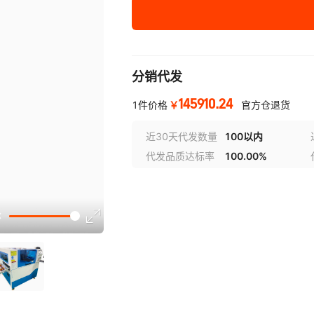
WH-870DE 60W
非金属类材料
分销代发
145910.24
￥
1件价格
官方仓退货
近30天代发数量
100以内
代发品质达标率
100.00%