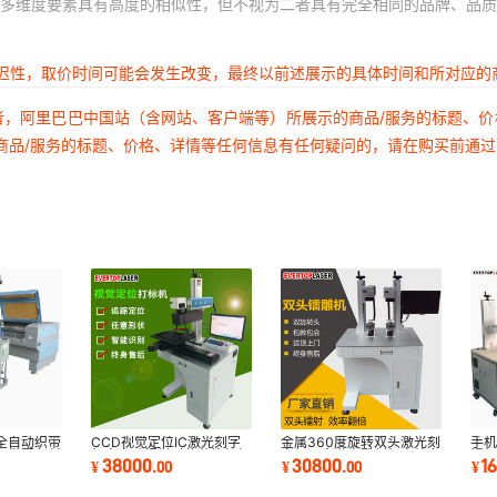
多维度要素具有高度的相似性，但不视为二者具有完全相同的品牌、品质
延迟性，取价时间可能会发生改变，最终以前述展示的具体时间和所对应的
者，阿里巴巴中国站（含网站、客户端等）所展示的商品/服务的标题、
商品/服务的标题、价格、详情等任何信息有任何疑问的，请在购买前通
全自动织带
CCD视觉定位IC激光刻字
金属360度旋转双头激光刻
手
织带圆角斜
机全自动视觉对位芯片打标
字机五金激光雕刻机高效多
焊机
38000
30800
1
¥
.
00
¥
.
00
¥
机存储芯片刻字
头光纤打标机
激