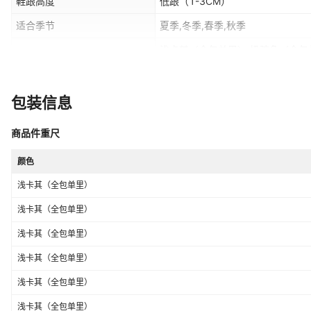
鞋跟高度
低跟（1-3CM）
适合季节
夏季,冬季,春季,秋季
浅卡其（全包单里）,奶驼色（全包
颜色
单里）,奶驼色（半拖单里）,橄榄绿
（半拖单里）,奶驼色（全包加绒）
货号
888
深卡其（全包加绒）,灰色（全包加
包装信息
加绒）,灰色（半拖加绒）,栗色（
鞋跟形状
内增高
商品件重尺
穿着方式
套筒/套鞋
是否库存
颜色
是
浅卡其（全包单里）
适用运动
通用
浅卡其（全包单里）
适用场景
休闲
浅卡其（全包单里）
形象
Snow White白雪公主
浅卡其（全包单里）
开口深度
浅口（7cm以下）
浅卡其（全包单里）
适用年龄段
成年
浅卡其（全包单里）
鞋跟款式
平跟