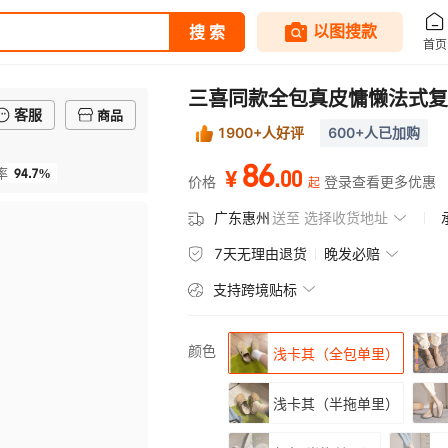
三喜同款全包真皮慵懒法式复
客服
商品
1900+人好评
600+人已加购
86
94.7%
.
00
率
¥
价格
登录查看更多优惠
起
广东惠州
送至
选择收货地址
7天无理由退货
晚发必赔
支持跨境贴标
颜色
浅卡其（全包单里）
浅卡其（半拖单里）