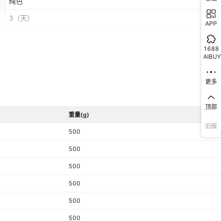
纯色
3
（天）
APP
35,36,37,38,39,40,41,42
1688
AIBUY
中帮
粘胶鞋
更多
否
顶部
整单
重量(g)
旧版
500
否
500
2023年春季
500
4-7天
500
内增高鞋
500
1
500
1