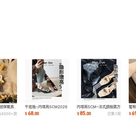
42
35
36
37
38
39
40
41
42
35
加绒保暖真
内增高5CM~法式绸缎面方
葡
牛皮版~内增高5CM2026
36
蹬大头鞋女
头交叉绑带2026夏季新款
粗
春季新款尖头高跟单鞋女一
85
6
68
¥
.
00
¥
¥
.
00
售
4000+
双
已售
1
双
百搭芭蕾舞单鞋女
字带水钻玛丽珍鞋
37
38