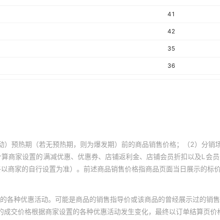
41
42
35
36
37
38
39
40
动）预热期（若无预热期，则为爆发期）前的商品销售价格；（2）分销
41
计算商家设置的满减优惠、优惠券、店铺返利金、店铺会员折扣以及L会
终以商家的自行设置为准）。前述商品销售价格指商品页面当日展示的标
42
35
的各种优惠活动。可能是商品的销售指导价或该商品的曾经展示过的销售
36
体的成交价格根据商家设置的各种优惠活动发生变化，最终以订单结算页价