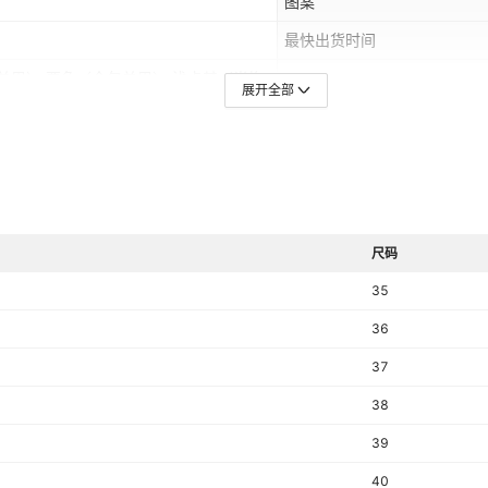
图案
最快出货时间
单里）,栗色（全包单里）,浅卡其（半拖
尺码
展开全部
（半拖单里）,灰色(半拖单里）,栗色
,浅卡其（全包加绒）,栗色（全包加绒）,
鞋帮高度
绒）,奶坨色（半拖加绒）,浅卡其（半拖
半拖加绒）
鞋底工艺
是否外贸
库存类型
尺码
35
质检报告
36
上市年份季节（上市时间）
37
最晚发货时间
38
产品类别
39
材质工艺
40
闭合方式