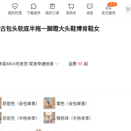
古包头软底半拖一脚蹬大头鞋博肯鞋女
承诺48小时发货·常发申通快递
运费
¥
6
起
奶驼色（全包单里）
栗色（全包单里）
奶驼色（半拖单里）
橄榄绿（半拖单里）