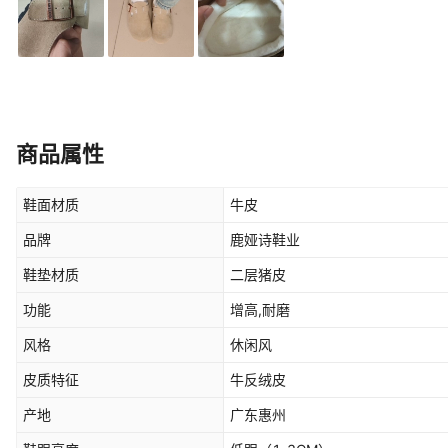
商品属性
鞋面材质
牛皮
品牌
鹿娅诗鞋业
鞋垫材质
二层猪皮
功能
增高,耐磨
风格
休闲风
皮质特征
牛反绒皮
产地
广东惠州