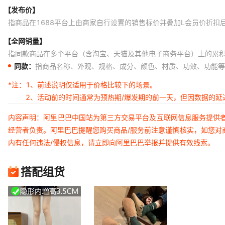
栗色（全包单里）
【发布价】
栗色（全包单里）
指商品在1688平台上由商家自行设置的销售标价并叠加L会员价折扣
栗色（全包单里）
【全网销量】
指同款商品在多个平台（含淘宝、天猫及其他电子商务平台）上的累
栗色（全包单里）
同款：
指商品名称、外观、规格、成分、颜色、材质、功效、功能等
栗色（全包单里）
*注：
1、前述说明仅适用于价格比较下的场景。
栗色（全包单里）
2、活动前的时间通常为预热期/爆发期的前一天，但因数据的
浅卡其（半拖单里）
内容声明：阿里巴巴中国站为第三方交易平台及互联网信息服务提供
浅卡其（半拖单里）
经营者负责。阿里巴巴提醒您购买商品/服务前注意谨慎核实，如您对
浅卡其（半拖单里）
内有任何违法/侵权信息，请立即向阿里巴巴举报并提供有效线索。
浅卡其（半拖单里）
搭配组货
浅卡其（半拖单里）
浅卡其（半拖单里）
浅卡其（半拖单里）