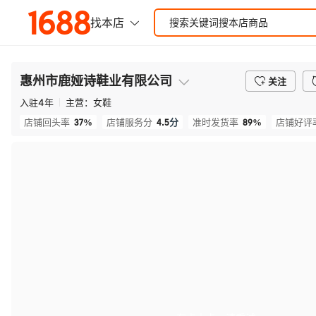
惠州市鹿娅诗鞋业有限公司
关注
入驻
4
年
主营：
女鞋
37%
4.5
分
89%
店铺回头率
店铺服务分
准时发货率
店铺好评