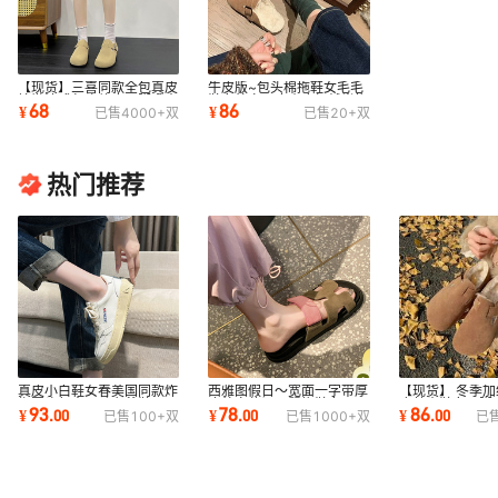
浅卡其（半拖单里）
奶驼色（半拖单里）
奶驼色（半拖单里）
【现货】三喜同款全包真皮
牛皮版~包头棉拖鞋女毛毛
慵懒法式包头软底一脚蹬大
鞋女外穿厚底真皮加绒半拖
68
86
¥
¥
已售
4000+
双
已售
20+
双
头鞋勃肯鞋女
加绒勃肯鞋女
奶驼色（半拖单里）
奶驼色（半拖单里）
热门推荐
奶驼色（半拖单里）
奶驼色（半拖单里）
奶驼色（半拖单里）
奶驼色（半拖单里）
橄榄绿（半拖单里）
真皮小白鞋女春美国同款炸
西雅图假日～宽面一字带厚
【现货】 冬季
橄榄绿（半拖单里）
街圆头复古运动老爹鞋
底外穿休闲二舅拖鞋女
皮勃肯鞋女一脚
93
78
86
¥
.
00
¥
.
00
¥
.
00
已售
100+
双
已售
1000+
双
已
橄榄绿（半拖单里）
橄榄绿（半拖单里）