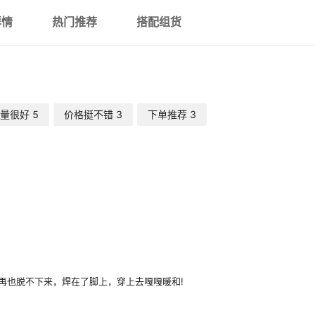
详情
热门推荐
搭配组货
42
量很好
5
价格挺不错
3
下单推荐
3
再也脱不下来，焊在了脚上，穿上去嘎嘎暖和!