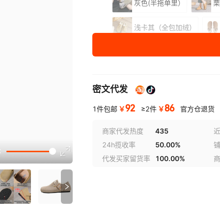
灰色(半拖单里）
栗
浅卡其（全包加绒）
灰色（全包加绒）
灰色（半拖加绒）
密文代发
尺码
35
92
86
￥
￥
1件包邮
≥2件
官方仓退货
36
商家代发热度
435
近
37
讲解
24h揽收率
50.00%
38
代发买家留货率
100.00%
39
参数
40
41