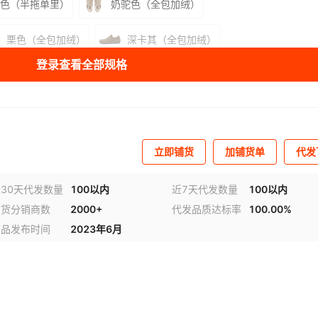
色（半拖单里）
奶驼色（全包加绒）
栗色（全包加绒）
深卡其（全包加绒）
登录查看全部规格
奶坨色（半拖加绒）
浅卡其（半拖加绒）
栗色（半拖加绒）
库存
78846
双
立即铺货
加铺货单
代发
库存
7818
双
30天代发数量
100以内
近7天代发数量
100以内
库存
8556
双
视频
铺货分销商数
2000+
代发品质达标率
100.00%
库存
88584
双
商品发布时间
2023年6月
库存
8696
双
库存
88400
双
库存
999922
双