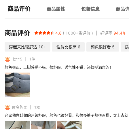
商品评价
商品属性
包装信息
商品
商品评价
4.8
1000+
条评价
好评率
94.4
%
穿起来比较舒适
10+
性价比很高
6
颜色很好看
5
质
七**5
1
件
颜色很正，上脚感觉不错，很舒服，透气性不错，还算挺满意的！
匿名购买
1
双
这家勃肯鞋做的超级舒服，颜色也很好看，和很多裤子都很百搭，穿上去就