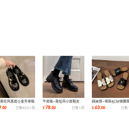
500
500
500
500
500
500
500
500
500
500
萄英伦风真皮小金币单鞋
牛皮版~英伦风小皮鞋女
踩屎感~增高4CM坡跟
500
跟软底厚底乐福皮鞋女秋
2025冬季粗跟厚底系带高
拖鞋女2026夏季外穿软
9
78
63
.
00
¥
.
00
¥
.
00
已售
800+
双
已售
1
双
已售
跟黑色通勤单鞋女
一字拖方头凉拖女
500
500