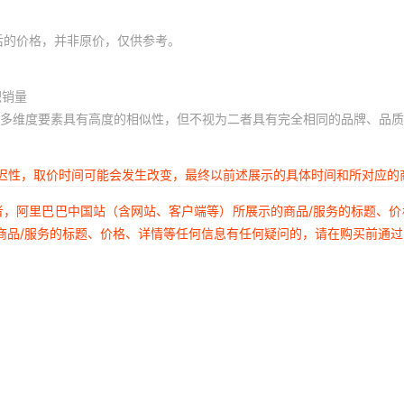
37
38
后的价格，并非原价，仅供参考。
39
积销量
40
多维度要素具有高度的相似性，但不视为二者具有完全相同的品牌、品质
41
42
延迟性，取价时间可能会发生改变，最终以前述展示的具体时间和所对应的
35
者，阿里巴巴中国站（含网站、客户端等）所展示的商品/服务的标题、
36
商品/服务的标题、价格、详情等任何信息有任何疑问的，请在购买前通
37
38
39
40
41