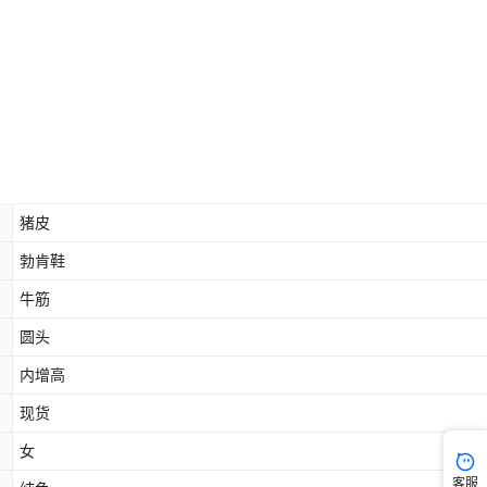
猪皮
勃肯鞋
牛筋
圆头
内增高
现货
女
客服