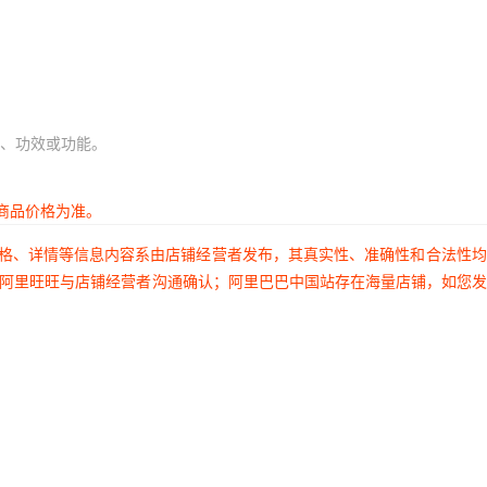
500
500
500
500
、功效或功能。
500
500
商品价格为准。
500
价格、详情等信息内容系由店铺经营者发布，其真实性、准确性和合法性
500
过阿里旺旺与店铺经营者沟通确认；阿里巴巴中国站存在海量店铺，如您
500
500
500
500
500