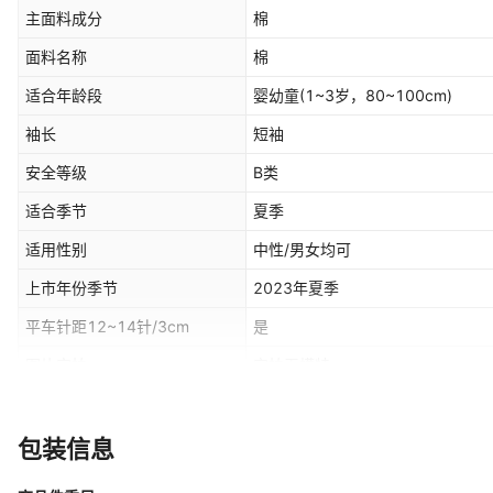
主面料成分
棉
面料名称
棉
适合年龄段
婴幼童(1~3岁，80~100cm)
袖长
短袖
安全等级
B类
适合季节
夏季
适用性别
中性/男女均可
上市年份季节
2023年夏季
平车针距12~14针/3cm
是
图片实拍
实拍无模特
闭合款式
单排扣
产地
福建
包装信息
适合身高
66cm,73CM,80cm,90cm,100cm