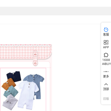
是
有领标
有吊牌
客服
APP
1688
AIBUY
更多
顶部
旧版