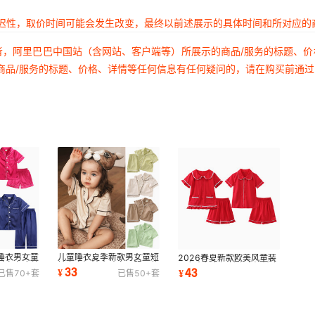
延迟性，取价时间可能会发生改变，最终以前述展示的具体时间和所对应的
者，阿里巴巴中国站（含网站、客户端等）所展示的商品/服务的标题、
商品/服务的标题、价格、详情等任何信息有任何疑问的，请在购买前通
睡衣男女童
儿童睡衣夏季新款男女童短
2026春夏新款欧美风童装
衫宝宝冰丝
袖上衣短裤小孩家居服两件
男女童红色短袖上衣短裤套
33
43
¥
¥
已售
70+
套
已售
50+
套
套批发代理
装居家服空调服