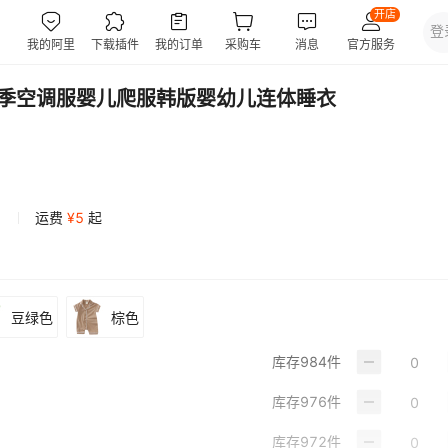
夏季空调服婴儿爬服韩版婴幼儿连体睡衣
运费
¥
5
起
豆绿色
棕色
库存
984
件
库存
976
件
库存
972
件