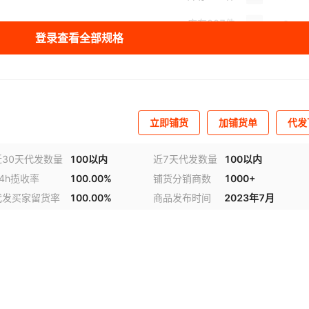
库存
987
件
登录查看全部规格
库存
983
件
立即铺货
加铺货单
代发
近30天代发数量
100以内
近7天代发数量
100以内
24h揽收率
100.00%
铺货分销商数
1000+
代发买家留货率
100.00%
商品发布时间
2023年7月