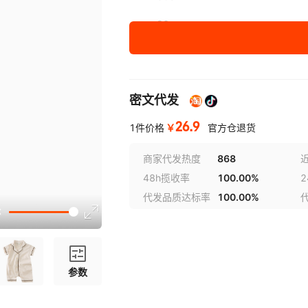
90cm
100cm
密文代发
26.9
￥
1件价格
官方仓退货
商家代发热度
868
48h揽收率
100.00%
代发品质达标率
100.00%
参数