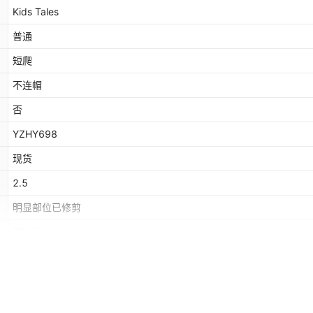
Kids Tales
普通
短爬
不连帽
否
YZHY698
现货
2.5
明显部位已修剪
95
（%）
休闲
米色,芥黄色,豆绿色,棕色
速卖通,独立站,LAZADA,其他