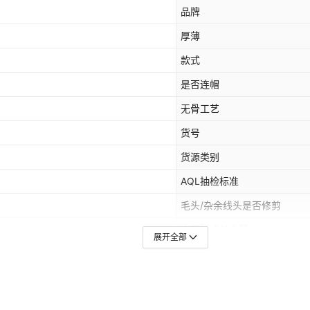
品牌
厚薄
款式
是否连帽
无骨工艺
货号
货源类别
AQL抽检标准
毛头/杂余线头是否修剪
主面料成分含量
展开全部
风格
颜色
主要下游平台