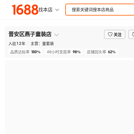
晋安区燕子童装店
关注
入驻
12
年
主营：
童套装
100%
98%
62%
品质达标率
48小时支揽率
店铺回头率