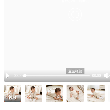
有点小卡，请重试
retry
主图视频
00:00
00:00
Play
视频