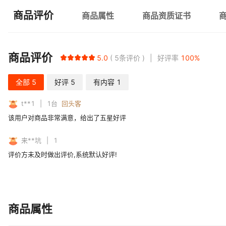
商品评价
商品属性
商品资质证书
商品评价
5.0
5
条评价
好评率
100
%
全部
5
好评
5
有内容
1
t**1
1
台
回头客
该用户对商品非常满意，给出了五星好评
来**坑
1
评价方未及时做出评价,系统默认好评!
商品属性