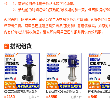
*注：
1、前述说明仅适用于价格比较下的场景。
2、活动前的时间通常为预热期/爆发期的前一天，但因数据的
内容声明：阿里巴巴中国站为第三方交易平台及互联网信息服务提供
经营者负责。阿里巴巴提醒您购买商品/服务前注意谨慎核实，如您对
内有任何违法/侵权信息，请立即向阿里巴巴举报并提供有效线索。
搭配组货
KD立式耐酸碱泵防腐蚀耐
日益国宝KDS系列耐腐蚀可
PVDF耐高温化
空转大流量电镀线过滤直立
空转液下泵 废气塔用不锈
泵 耐酸碱耐腐
2260
3550
840
¥
¥
¥
已售
7
台
已售
1
台
式槽外泵厂家
钢立式泵厂家
淋立式泵厂家