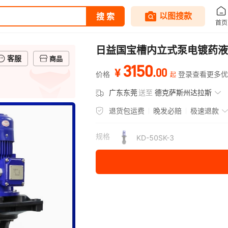
日益国宝槽内立式泵电镀药液
客服
商品
3150
.
00
¥
价格
登录查看更多优
起
广东东莞
送至
德克萨斯州达拉斯
退货包运费
晚发必赔
极速退款
规格
KD-50SK-3