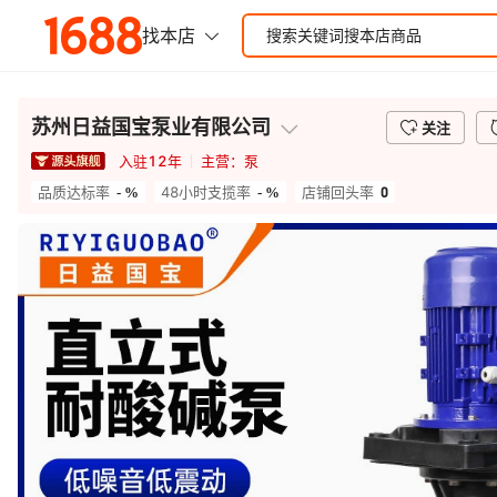
苏州日益国宝泵业有限公司
关注
入驻
12
年
主营：
泵
- %
- %
0
品质达标率
48小时支揽率
店铺回头率