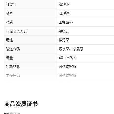
订货号
KD系列
货号
KD系列
材质
工程塑料
叶轮吸入方式
单吸式
用途
排污泵
输送介质
污水泵、杂质泵
流量
40
（m3/h）
叶轮结构
可咨询客服
工作压力
可咨询客服
电压
220/380
（V）
是否跨境出口专供货源
否
商品资质证书