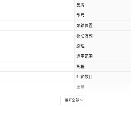
品牌
型号
泵轴位置
驱动方式
原理
适用范围
扬程
叶轮数目
重量
规格
展开全部