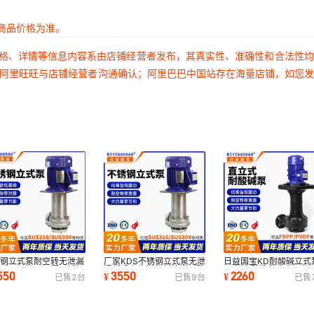
商品价格为准。
价格、详情等信息内容系由店铺经营者发布，其真实性、准确性和合法性
过阿里旺旺与店铺经营者沟通确认；阿里巴巴中国站存在海量店铺，如您
锈钢立式泵耐空转无泄漏
厂家KDS不锈钢立式泵无泄
日益国宝KD耐酸碱立式
酸碱环保处理工程不锈钢
漏低噪音化学药剂输送耐酸
可空转 酸洗抛光化工处
550
3550
2260
¥
¥
已售
2
台
已售
9
台
已售
式液下泵
碱立式槽外泵
槽外液下泵厂家