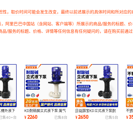
延迟性，取价时间可能会发生改变，最终以前述展示的具体时间和所对应的
者，阿里巴巴中国站（含网站、客户端等）所展示的商品/服务的标题、
商品/服务的标题、价格、详情等任何信息有任何疑问的，请在购买前通
工槽外液下
KD耐硫酸立式液下泵 废气
日益国宝KD立式液下泵耐
不
蚀废气塔喷
喷淋塔槽外立式泵 可空转
酸碱防腐蚀可空转电镀设备
耐
2260
2650
3
¥
¥
¥
已售
40+
台
已售
8
台
已售
5
台
立式化工泵厂家
立式槽内泵厂家
立