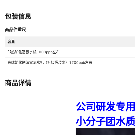
滤芯报警装置
不支持
配件种类
净水器滤芯
包装信息
外观尺寸
-
商品件重尺
贸易属性
内贸
容量
是否支持一件代发
支持
即热矿化富氢水机1000ppb左右
包装清单
-
高端矿化制氢富氢水机（对接桶装水）1700ppb左右
货号
1020
商品详情
是否专利货源
否
额定净水重量
20吨
智能类型
-