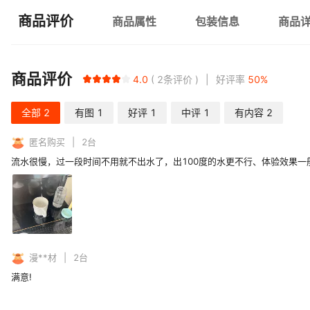
商品评价
商品属性
包装信息
商品
商品评价
4.0
2
条评价
好评率
50
%
全部
2
有图
1
好评
1
中评
1
有内容
2
匿名购买
2
台
流水很慢，过一段时间不用就不出水了，出100度的水更不行、体验效果一
漫**材
2
台
满意!