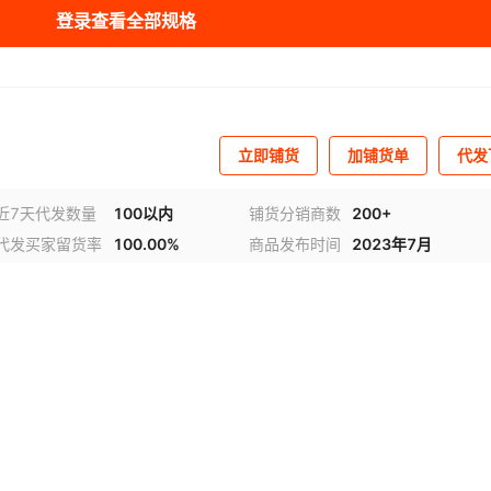
登录查看全部规格
库存
89
台
立即铺货
加铺货单
代发
近7天代发数量
100以内
铺货分销商数
200+
代发买家留货率
100.00%
商品发布时间
2023年7月