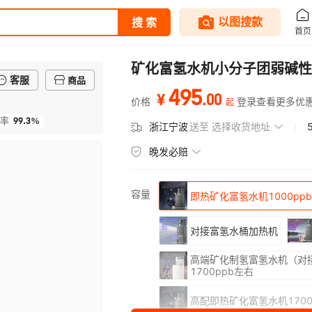
矿化富氢水机小分子团弱碱性
客服
商品
495
.
00
¥
价格
登录查看更多优
起
99.3%
率
浙江宁波
送至
选择收货地址
晚发必赔
容量
即热矿化富氢水机1000pp
对接富氢水桶加热机
高端矿化制氢富氢水机（对
1700ppb左右
高配即热矿化富氢水机1700