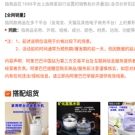
指商品在1688平台上由商家自行设置的销售标价并叠加L会员价折扣
【全网销量】
指同款商品在多个平台（含淘宝、天猫及其他电子商务平台）上的累
同款：
指商品名称、外观、规格、成分、颜色、材质、功效、功能等
*注：
1、前述说明仅适用于价格比较下的场景。
2、活动前的时间通常为预热期/爆发期的前一天，但因数据的
内容声明：阿里巴巴中国站为第三方交易平台及互联网信息服务提供
经营者负责。阿里巴巴提醒您购买商品/服务前注意谨慎核实，如您对
内有任何违法/侵权信息，请立即向阿里巴巴举报并提供有效线索。
搭配组货