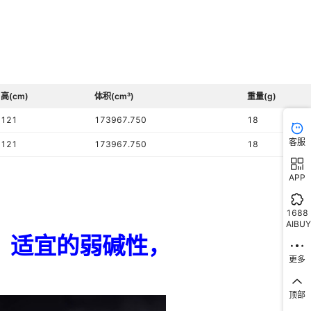
ABS
300元以上
25
（KG）
4-7天
高(cm)
体积(cm³)
重量(g)
店面三包
121
173967.750
18
即热矿化富氢水机1000ppb左右,17寸广告屏矿化富氢水机,双水商用
客服
121
173967.750
18
水机,对接富氢水桶加热机,立式即热电解家用富氢水机,高端矿化制氢
机（对接桶装水）1700ppb左右,高配矿化富氢水机1700ppb左右,
否
热矿化富氢水机1700ppb左右
APP
-
1688
-
AIBUY
-
更多
顶部