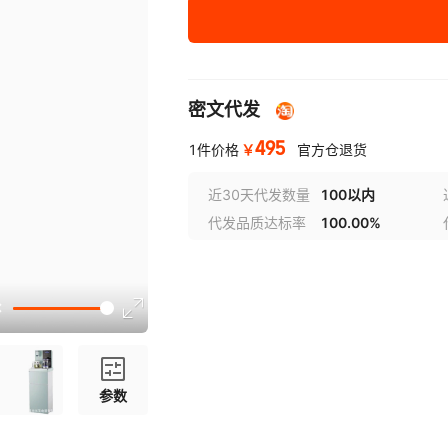
货号
1020
密文代发
495
￥
1件价格
官方仓退货
近30天代发数量
100以内
代发品质达标率
100.00%
参数