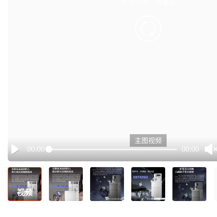
有点小卡，请重试
retry
主图视频
00:00
00:00
Play
视频