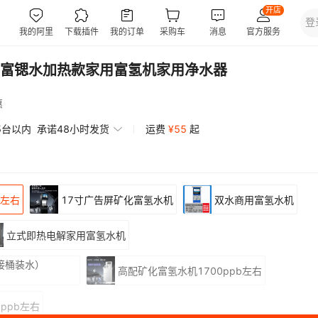
富锶水加热款家用富氢机家用净水器
惠
5台以内
承诺48小时发货
运费
¥
55
起
b左右
17寸广告屏矿化富氢水机
双水商用富氢水机
立式即热电解家用富氢水机
接桶装水）
高配矿化富氢水机1700ppb左右
ppb左右