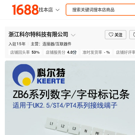
浙江科尔特科技有限公司
关注
入驻
15
年
主营：
连接器/互联器件
53%
4.0
分
- %
店铺回头率
店铺服务分
准时发货率
店铺好评