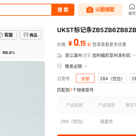
UKST标记条ZB5ZB6ZB8
客服
商品
0
.
15
¥
价格
登录查看更多优惠
起
100.0%
率
浙江温州
送至
加利福尼亚州洛杉矶
晚发必赔
全部
ZB4（空白）
Z
订货号
匹配到
7
个规格型号
ZB12（空白）
ZB15（空
产品规格
产品类型
额定
ZB4（空白）
插拔式