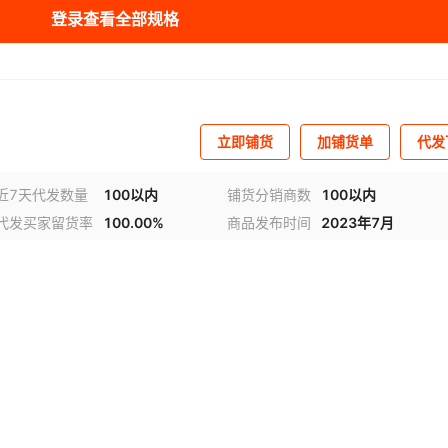
0
0
2.5
¥
0.15
卡扣压接
10000
ZB5（空白
登录查看全部规格
0
0
2.5
¥
0.15
卡扣压接
10000
ZB6（空白
0
0
2.5
¥
0.2
卡扣压接
10000
ZB8（空白
立即铺货
加铺货单
代发
0
0
2.5
¥
0.25
卡扣压接
10000
ZB10（空白
近7天代发数量
100以内
铺货分销商数
100以内
0
0
2.5
¥
0.3
卡扣压接
10000
ZB12（空白
代发买家留货率
100.00%
商品发布时间
2023年7月
0
0
2.5
¥
0.35
卡扣压接
10000
ZB15（空白