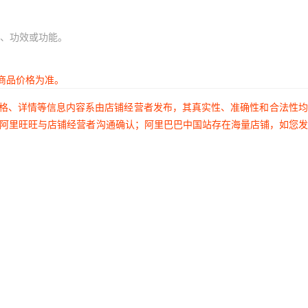
、功效或功能。
商品价格为准。
价格、详情等信息内容系由店铺经营者发布，其真实性、准确性和合法性
过阿里旺旺与店铺经营者沟通确认；阿里巴巴中国站存在海量店铺，如您