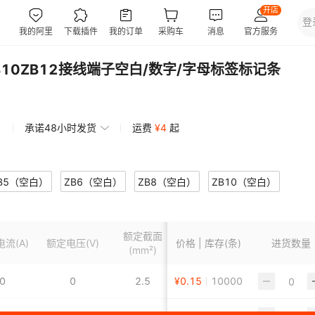
ZB10ZB12接线端子空白/数字/字母标签标记条
承诺48小时发货
运费
¥
4
起
B5（空白）
ZB6（空白）
ZB8（空白）
ZB10（空白）
白）
额定截面
电流
(A)
额定电压
(V)
价格 | 库存(条)
安装方式
进货数量
订货号
(mm²)
0
0
2.5
¥
0.15
卡扣压接
10000
ZB4（空白