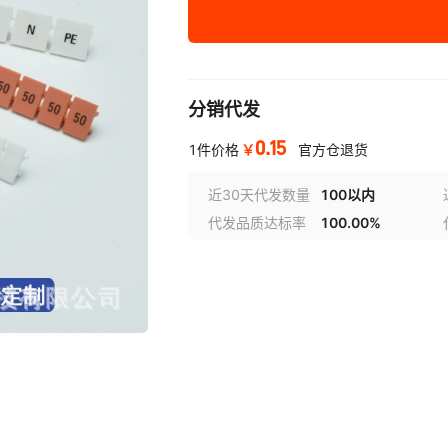
ZB5（空白）
插拔式
ZB6（空白）
插拔式
ZB8（空白）
插拔式
分销代发
0.15
ZB10（空白）
插拔式
￥
1件价格
官方仓退货
近30天代发数量
100以内
ZB12（空白）
插拔式
代发品质达标率
100.00%
ZB15（空白）
插拔式