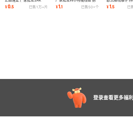
正品保证 厂家批发SAK
厂家批发科尔特接线板 铜
欧式接线端子 IN
JXB 通用接线端子2.5EN.
厚 JF5-1.5/5接线端子排
台 60A纯铜件接
0
1
1
¥
.
5
¥
.
1
¥
.
5
已售
1万+
片
已售
50+
个
已
铜 外壳正料
封闭性连接器
碳外壳接线端子
登录查看更多福利