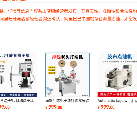
价格、详情等信息内容系由店铺经营者发布，其真实性、准确性和合法性
过阿里旺旺与店铺经营者沟通确认；阿里巴巴中国站存在海量店铺，如您
音端子机 自动端子压
深圳厂家电子线排线双头端
Automatic tape windin
 直模1.5t端子机模具
子机单头打端沾锡机压接机
machine自动胶布缠绕
99
999
999
.
00
¥
.
00
¥
.
00
线机深圳厂家
全自动端子机