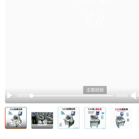
有点小卡，请重试
retry
主图视频
00:00
00:00
Play
视频
选型