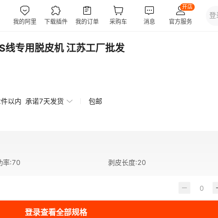
AS线专用脱皮机 江苏工厂批发
2件以内
承诺7天发货
包邮
功率
:
70
剥皮长度
:
20
登录查看全部规格