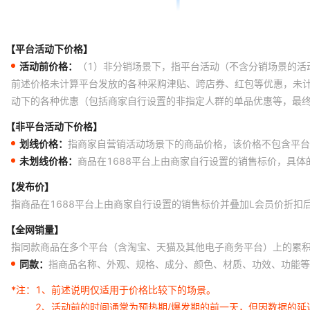
【平台活动下价格】
活动前价格：
（1）非分销场景下，指平台活动（不含分销场景的活
前述价格未计算平台发放的各种采购津贴、跨店券、红包等优惠，未
动下的各种优惠（包括商家自行设置的非指定人群的单品优惠等，最
【非平台活动下价格】
划线价格：
指商家自营销活动场景下的商品价格，该价格不包含平台
未划线价格：
商品在1688平台上由商家自行设置的销售标价，具
【发布价】
指商品在1688平台上由商家自行设置的销售标价并叠加L会员价折扣
【全网销量】
指同款商品在多个平台（含淘宝、天猫及其他电子商务平台）上的累
同款：
指商品名称、外观、规格、成分、颜色、材质、功效、功能等
*注：
1、前述说明仅适用于价格比较下的场景。
2、活动前的时间通常为预热期/爆发期的前一天，但因数据的