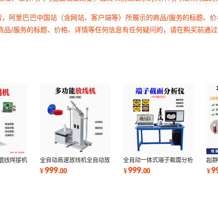
者，阿里巴巴中国站（含网站、客户端等）所展示的商品/服务的标题、
商品/服务的标题、价格、详情等任何信息有任何疑问的，请在购买前通
据线焊接机
全自动高速放线机全自动放
全自动一体式端子截面分析
超静
焊锡机脚踏
线机高速送线机电子线放线
仪断面切割研磨剖面线束线
接机
999
999
9
¥
.
00
¥
.
00
¥
架单轴放线机
序颜色检测仪
压