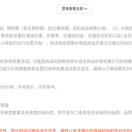
登录查看全部
动）预热期（若无预热期，则为爆发期）前的商品销售价格；（2）分销
计算商家设置的满减优惠、优惠券、店铺返利金、店铺会员折扣以及L会
终以商家的自行设置为准）。前述商品销售价格指商品页面当日展示的标
的各种优惠活动。可能是商品的销售指导价或该商品的曾经展示过的销售
体的成交价格根据商家设置的各种优惠活动发生变化，最终以订单结算页价
后的价格，并非原价，仅供参考。
积销量
多维度要素具有高度的相似性，但不视为二者具有完全相同的品牌、品质
延迟性，取价时间可能会发生改变，最终以前述展示的具体时间和所对应的