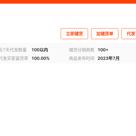
立即铺货
加铺货单
代发
近7天代发数量
100以内
铺货分销商数
100+
代发买家留货率
100.00%
商品发布时间
2023年7月
视频