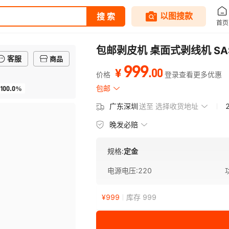
包邮剥皮机 桌面式剥线机 S
客服
商品
999
.
00
¥
价格
登录查看更多优惠
100.0%
包邮
广东深圳
送至
选择收货地址
晚发必赔
规格:
定金
电源电压
:
220
¥
999
库存 999