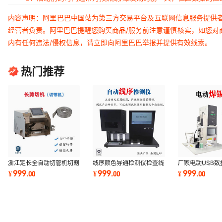
内容声明：阿里巴巴中国站为第三方交易平台及互联网信息服务提供
经营者负责。阿里巴巴提醒您购买商品/服务前注意谨慎核实，如您对
内有任何违法/侵权信息，请立即向阿里巴巴举报并提供有效线索。
热门推荐
浙江定长全自动切管机切割
线序颜色导通检测仪检查线
厂家电动USB数
机PVC热缩管橡胶软管新能
束色打点检测电流电压测试
pcb智能半自动
999
999
999
¥
.
00
¥
.
00
¥
.
00
源管切断机
机测端子到位
式电容