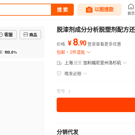
脱漆剂成分分析脱塑剂配方还
客服
商品
8
.
90
¥
价格
登录查看更多优惠
100.0%
包邮
2件混批
率
上海
送至
加利福尼亚州洛杉矶
晚发必赔
型号
/
分销代发