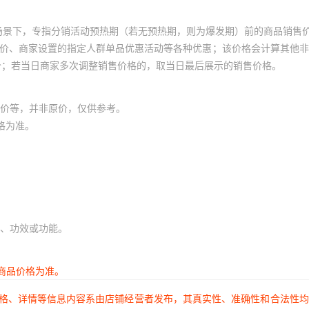
场景下，专指分销活动预热期（若无预热期，则为爆发期）前的商品销售
员价、商家设置的指定人群单品优惠活动等各种优惠；该价格会计算其他
价；若当日商家多次调整销售价格的，取当日最后展示的销售价格。
价等，并非原价，仅供参考。
格为准。
、功效或功能。
商品价格为准。
价格、详情等信息内容系由店铺经营者发布，其真实性、准确性和合法性