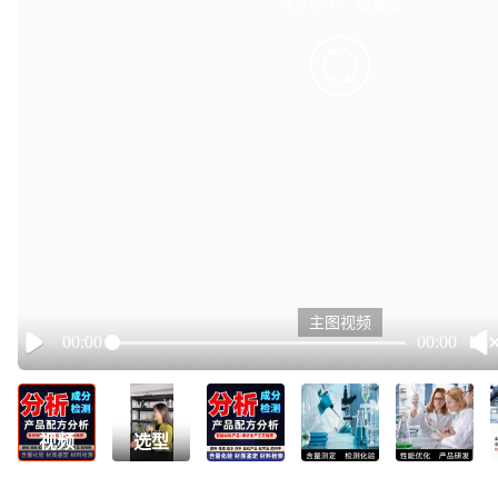
有点小卡，请重试
retry
主图视频
00:00
00:00
Play
视频
选型