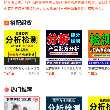
经营者负责。阿里巴巴提醒您购买商品/服务前注意谨慎核实，如您对
内有任何违法/侵权信息，请立即向阿里巴巴举报并提供有效线索。
搭配组货
工业除油粉配方分析去污优
液体玻璃水成分检测配方含
水溶性助焊剂配
化成分检测化验含量比例解
量配比解析还原组分鉴定分
性不锈钢助焊剂
24.6
9.8
10.3
¥
¥
¥
已售
4
吨
已售
1
吨
析工业清洗
析机构技术
析新品开发
热门推荐