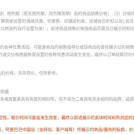
动）预热期（若无预热期，则为爆发期）前的商品销售价格；（2）分销
计算商家设置的满减优惠、优惠券、店铺返利金、店铺会员折扣以及L会
终以商家的自行设置为准）。前述商品销售价格指商品页面当日展示的标
的各种优惠活动。可能是商品的销售指导价或该商品的曾经展示过的销售
体的成交价格根据商家设置的各种优惠活动发生变化，最终以订单结算页价
后的价格，并非原价，仅供参考。
积销量
多维度要素具有高度的相似性，但不视为二者具有完全相同的品牌、品质
延迟性，取价时间可能会发生改变，最终以前述展示的具体时间和所对应的
者，阿里巴巴中国站（含网站、客户端等）所展示的商品/服务的标题、