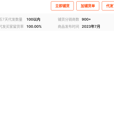
立即铺货
加铺货单
代发
近7天代发数量
100以内
铺货分销商数
900+
代发买家留货率
100.00%
商品发布时间
2023年7月
视频