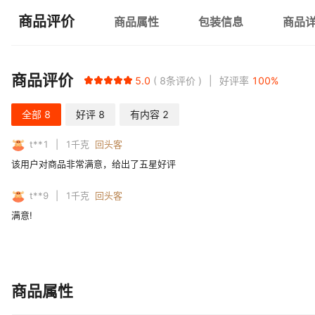
商品评价
商品属性
包装信息
商品
商品评价
5.0
8
条评价
好评率
100
%
全部
8
好评
8
有内容
2
t**1
1
千克
回头客
该用户对商品非常满意，给出了五星好评
t**9
1
千克
回头客
满意!
商品属性