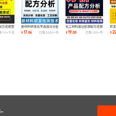
配方还原塑
新材料研发化学品成分分析
化工材料成分检测配方还原
尼
工艺新材料
配方还原改进工艺诊断指导
材料化验含量配比组分分析
还
17
19
2
¥
.
86
¥
.
00
¥
售
10+
千克
已售
2000+
件
已售
100+
件
技术攻关检测
鉴定产品研发
原
~