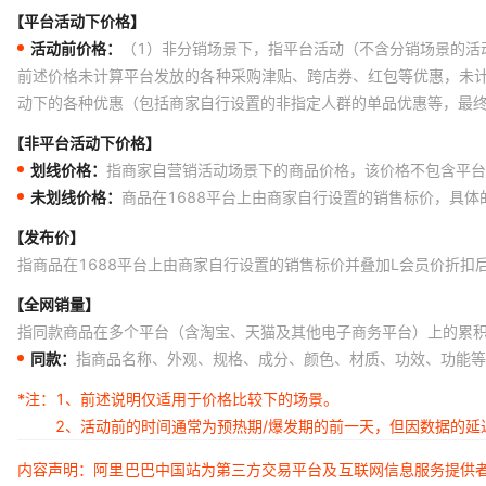
【平台活动下价格】
活动前价格：
（1）非分销场景下，指平台活动（不含分销场景的活
前述价格未计算平台发放的各种采购津贴、跨店券、红包等优惠，未
动下的各种优惠（包括商家自行设置的非指定人群的单品优惠等，最
【非平台活动下价格】
划线价格：
指商家自营销活动场景下的商品价格，该价格不包含平台
未划线价格：
商品在1688平台上由商家自行设置的销售标价，具
【发布价】
指商品在1688平台上由商家自行设置的销售标价并叠加L会员价折扣
【全网销量】
指同款商品在多个平台（含淘宝、天猫及其他电子商务平台）上的累
同款：
指商品名称、外观、规格、成分、颜色、材质、功效、功能等
*注：
1、前述说明仅适用于价格比较下的场景。
2、活动前的时间通常为预热期/爆发期的前一天，但因数据的
内容声明：阿里巴巴中国站为第三方交易平台及互联网信息服务提供