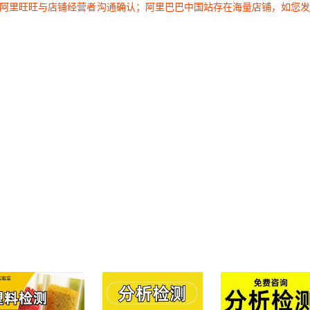
过阿里旺旺与店铺经营者沟通确认；阿里巴巴中国站存在海量店铺，如您