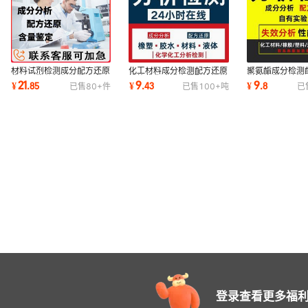
材料试剂检测成分配方还原
化工材料成分检测配方还原
聚氨酯成分检测
化验异物分析组分鉴定产品
性能优化改进含量配比解析
料性能优化改进
21
9
9
¥
.
85
¥
.
43
¥
.
8
已售
80+
件
已售
100+
吨
已
研发化验配比
材料失效分析
诊断第三方
登录查看更多福利