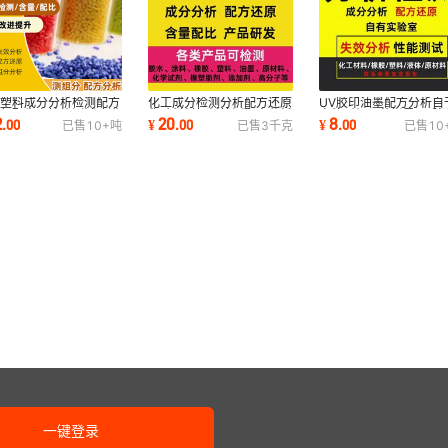
龙塑料成分分析检测配方
化工成分检测分析配方还原
UV胶印油墨配方分析自
原复配生产性能测试改进
化验材料解析检测配方分析
户外耐候工艺指导UV胶
2
20
8
.
00
¥
.
00
¥
.
00
已售
10+
吨
已售
3
千克
已售
10
料材质鉴定
成分检验报告
油墨成分检测机构
一键登录