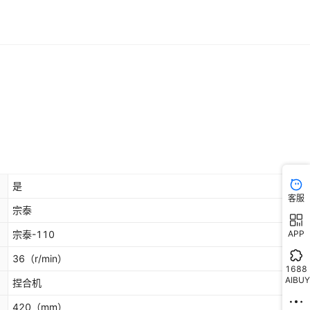
是
客服
宗泰
APP
宗泰-110
36
（r/min）
1688
AIBUY
捏合机
420
（mm）