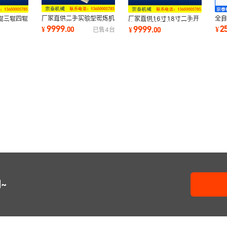
厂家直供二手实验型密炼机
全
辊三辊四辊
厂家直供16寸18寸二手开
加压式密炼机 炼胶机 橡塑
硅
出片机
炼机 橡塑胶混炼机滚轮机
9999
2
9999
¥
.
00
¥
¥
.
00
已售
4
台
胶混合机
混
炼胶机规格齐全
~