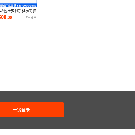
自动液压式翻料机橡塑胶
胶双辊开炼机翻胶机硅胶
500
.
00
已售
4
台
炼机翻料机
一键登录