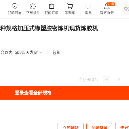
种规格加压式橡塑胶密炼机现货炼胶机
惠
2台以内
承诺5天发货
包邮
库存
980
台
登录查看全部规格
立即铺货
加铺货单
代发