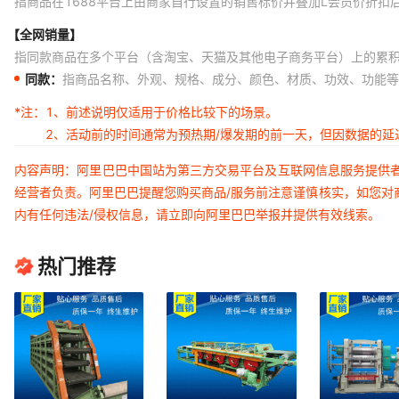
指商品在1688平台上由商家自行设置的销售标价并叠加L会员价折扣
【全网销量】
指同款商品在多个平台（含淘宝、天猫及其他电子商务平台）上的累
同款：
指商品名称、外观、规格、成分、颜色、材质、功效、功能等
*注：
1、前述说明仅适用于价格比较下的场景。
2、活动前的时间通常为预热期/爆发期的前一天，但因数据的
内容声明：阿里巴巴中国站为第三方交易平台及互联网信息服务提供
经营者负责。阿里巴巴提醒您购买商品/服务前注意谨慎核实，如您对
内有任何违法/侵权信息，请立即向阿里巴巴举报并提供有效线索。
热门推荐