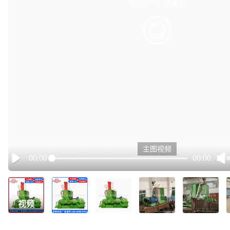
有点小卡，请重试
retry
主图视频
00:00
00:00
Play
视频