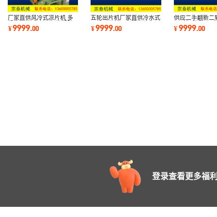
厂家直供风冷式凉片机 多
五轮出片机厂家直供冷水式
供应二手翻新二
规格风冷式凉片机 橡塑胶
五轮、七轮、九轮出片机、
压延机 橡胶压延
9999
9999
9999
¥
.
00
¥
.
00
¥
.
00
凉片机
橡塑胶机械
登录查看更多福利