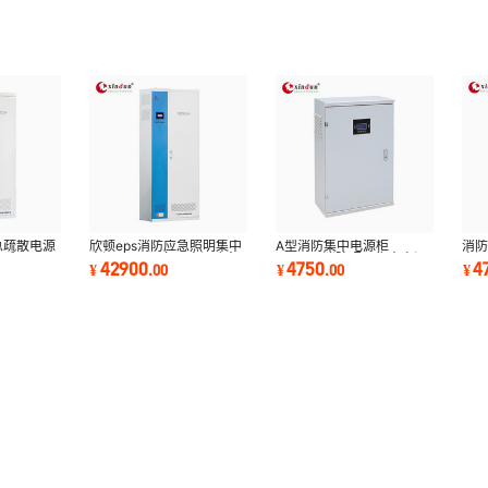
急疏散电源
欣顿eps消防应急照明集中
A型消防集中电源柜
消
6千瓦/96
电源 10KVA备用电源应急
0.5kva 消防照明集中电源
电源
42900
4750
4
¥
.
00
¥
.
00
¥
家
控制电源厂家
箱 24V消防应急电源
应