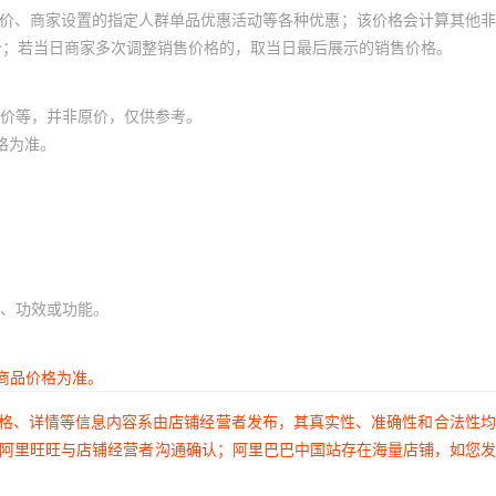
员价、商家设置的指定人群单品优惠活动等各种优惠；该价格会计算其他
价；若当日商家多次调整销售价格的，取当日最后展示的销售价格。
价等，并非原价，仅供参考。
格为准。
、功效或功能。
商品价格为准。
价格、详情等信息内容系由店铺经营者发布，其真实性、准确性和合法性
过阿里旺旺与店铺经营者沟通确认；阿里巴巴中国站存在海量店铺，如您