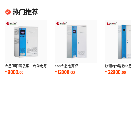
热门推荐
应急照明疏散集中启动电源
eps应急电源柜
欣顿eps消防应
控制柜低压电源1kva/24v
2000W3000W电源48伏
设备4KW/5kw/
8000
12000
22800
¥
.
00
¥
.
00
¥
.
00
单相eps电源箱
A型应急照明集中电源消防
伏eps配电箱厂
电源柜