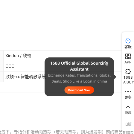
客服
Xindun / 欣顿
APP
CCC
欣顿-xd智能疏散系统
1688
AIBUY
更多
顶部
旧版
场景下，专指分销活动预热期（若无预热期，则为爆发期）前的商品销售