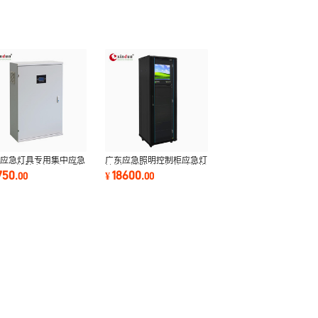
防应急灯具专用集中应急
广东应急照明控制柜应急灯
36v消防主机电源a型
控制器消防联动智能疏散指
750
18600
.
00
¥
.
00
急照明配电箱
示系统现货