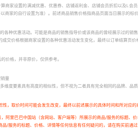
计算商家设置的满减优惠、优惠券、店铺返利金、店铺会员折扣以及L会
终以商家的自行设置为准）。前述商品销售价格指商品页面当日展示的标
的各种优惠活动。可能是商品的销售指导价或该商品的曾经展示过的销售
体的成交价格根据商家设置的各种优惠活动发生变化，最终以订单结算页价
后的价格，并非原价，仅供参考。
积销量
多维度要素具有高度的相似性，但不视为二者具有完全相同的品牌、品质
延迟性，取价时间可能会发生改变，最终以前述展示的具体时间和所对应的
者，阿里巴巴中国站（含网站、客户端等）所展示的商品/服务的标题、
商品/服务的标题、价格、详情等任何信息有任何疑问的，请在购买前通