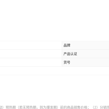
品牌
产品认证
货号
动）预热期（若无预热期，则为爆发期）前的商品销售价格；（2）分销