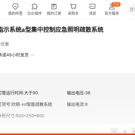
源指示系统a型集中控制应急照明疏散系统
多优惠
承诺48小时发货
可靠运行时间
:
大于90
输出电压
:
36
订货号
:
欣顿-xd智能疏散系统
输出电流
:
8
外形尺寸
:
500*250*800