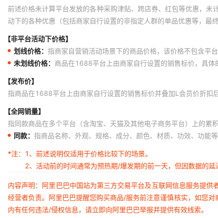
前述价格未计算平台发放的各种采购津贴、跨店券、红包等优惠，未
动下的各种优惠（包括商家自行设置的非指定人群的单品优惠等，最
【非平台活动下价格】
划线价格：
指商家自营销活动场景下的商品价格，该价格不包含平台
未划线价格：
商品在1688平台上由商家自行设置的销售标价，具
【发布价】
指商品在1688平台上由商家自行设置的销售标价并叠加L会员价折扣
【全网销量】
指同款商品在多个平台（含淘宝、天猫及其他电子商务平台）上的累
同款：
指商品名称、外观、规格、成分、颜色、材质、功效、功能等
*注：
1、前述说明仅适用于价格比较下的场景。
2、活动前的时间通常为预热期/爆发期的前一天，但因数据的
内容声明：阿里巴巴中国站为第三方交易平台及互联网信息服务提供
经营者负责。阿里巴巴提醒您购买商品/服务前注意谨慎核实，如您对
内有任何违法/侵权信息，请立即向阿里巴巴举报并提供有效线索。