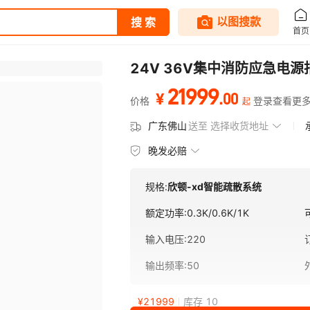
24V 36V集中消防应急电
21999
.
00
¥
价格
登录查看更
起
广东佛山
送至
选择收货地址
晚发必赔
规格:
欣顿-xd智能疏散系统
额定功率
:
0.3K/0.6K/1K
输入电压
:
220
输出频率
:
50
¥
21999
库存 10