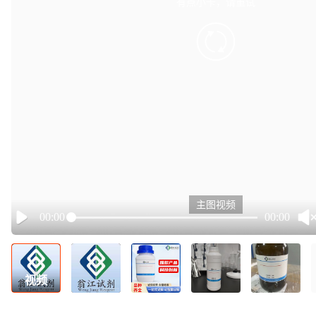
有点小卡，请重试
retry
主图视频
00:00
00:00
Play
视频