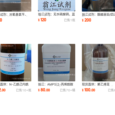
翁江试剂：无水硫酸铜、蓝
江试剂：对氰基氯苄、
翁江试剂：醋酸高铅/四
矾、胆矾|7758-98-7|各
氰基氯苄|874-86-2|
酸铅|546-67-8|25g-
120
20
200
¥
¥
已售
1
瓶
种规格纯度
.0%|500g/瓶
500g
直供：N-乙酰己内酰
翁江：AMPS|2-丙烯酰胺
现货直供：聚乙烯亚
888-91-1|
基-2-甲基丙磺酸|15214-
胺|9002-98-6|各种分
2
80
100
.
00
¥
.
00
¥
.
00
已售
10+
瓶
已售
70+
桶
已售
.0%|25g-500g P液体
89-8|500g-25KG
量 P液体