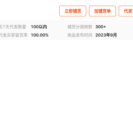
立即铺货
加铺货单
代发
近7天代发数量
100以内
铺货分销商数
300+
代发买家留货率
100.00%
商品发布时间
2023年9月