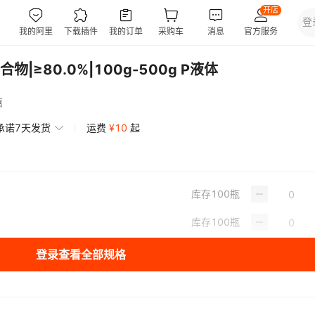
≥80.0%|100g-500g P液体
惠
承诺7天发货
运费
¥
10
起
库存
100
瓶
库存
100
瓶
登录查看全部规格