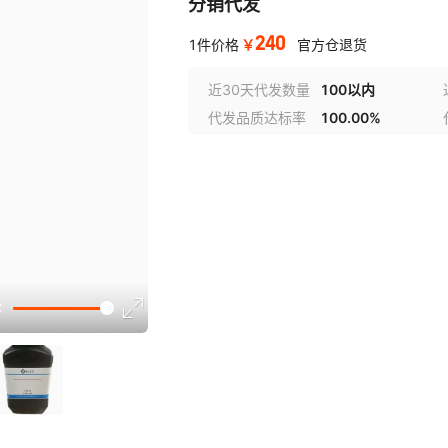
分销代发
240
￥
1件价格
官方仓退货
近30天代发数量
100以内
代发品质达标率
100.00%