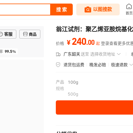
翁江试剂：聚乙烯亚胺烷基化合物|
客服
商品
240
.
00
¥
价格
登录查看更多优
起
99.5%
率
广东韶关
送至
选择收货地址
退货包运费
晚发必赔
极速退款
产品
100g
规格
500g