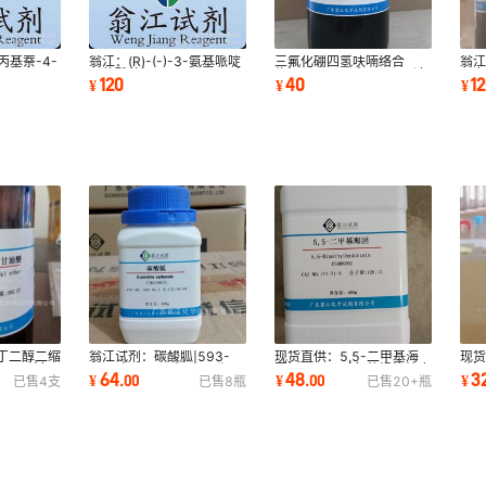
丙基萘-4-
翁江：(R)-(-)-3-氨基哌啶
三氟化硼四氢呋喃络合
翁
8671-
二盐酸盐|334618-23-4|
物|462-34-0|46-50%溶
4-
120
40
1
¥
¥
¥
1g
≥98.0%|5g-100g
液|100ml-500ml
≥98
-丁二醇二缩
翁江试剂：碳酸胍|593-
现货直供：5,5-二甲基海
现货
79-8|各
85-1|≥99.0%|500g/瓶 P
因|77-71-4|各种规格纯度
胺|1
64
48
3
¥
.
00
¥
.
00
¥
已售
4
支
已售
8
瓶
已售
20+
瓶
固体
P固体
≥98