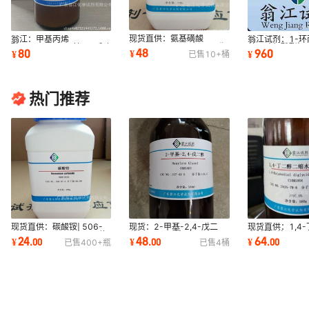
现货直供：氨基磺酸
翁江：甲基丙烯
翁江试剂：1-环
钠|13845-18-6|500g/瓶
酸-2,2,6,6-四甲基-4-哌啶
基异硫氰酸酯|87
48
80
960
¥
¥
¥
已售
10+
桶
P固体
基酯|31582-45-3|5g-
95-5|≥98.0%|
100
热门推荐
现货直供：碳酸铵| 506-
现货：2-甲基-2,4-戊二
现货直供：1,4
87-6|500g-25KG P固体
醇、异己二醇|107-41-
水甘油醚|2425-
24
48
64
¥
.
00
¥
.
00
¥
.
00
已售
400+
瓶
已售
4
桶
翁江试剂
5|500ml-25L P液体
种规格纯度 翁江