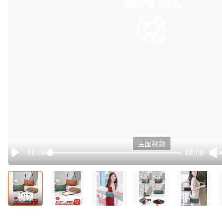
有点小卡，请重试
retry
主图视频
00:00
00:00
Play
视频