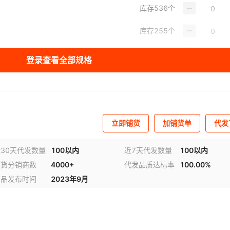
库存
536
个
库存
255
个
库存
545
个
登录查看全部规格
库存
512
个
库存
272
个
立即铺货
加铺货单
代发
30天代发数量
100以内
近7天代发数量
100以内
铺货分销商数
4000+
代发品质达标率
100.00%
商品发布时间
2023年9月