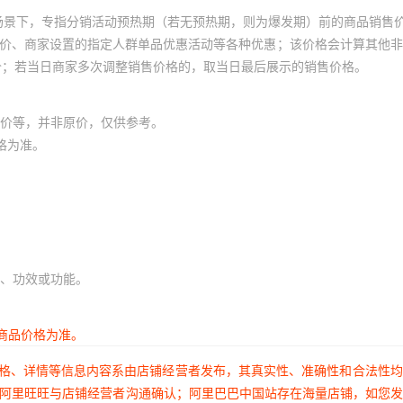
场景下，专指分销活动预热期（若无预热期，则为爆发期）前的商品销售
员价、商家设置的指定人群单品优惠活动等各种优惠；该价格会计算其他
价；若当日商家多次调整销售价格的，取当日最后展示的销售价格。
价等，并非原价，仅供参考。
格为准。
、功效或功能。
商品价格为准。
价格、详情等信息内容系由店铺经营者发布，其真实性、准确性和合法性
过阿里旺旺与店铺经营者沟通确认；阿里巴巴中国站存在海量店铺，如您