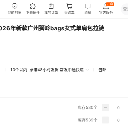
26年新款广州狮岭bags女式单肩包拉链
10个以内
承诺48小时发货·常发中通快递
包邮
库存
530
个
库存
539
个