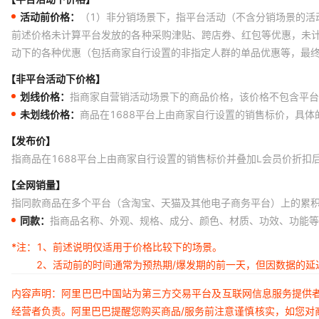
活动前价格：
（1）非分销场景下，指平台活动（不含分销场景的活
前述价格未计算平台发放的各种采购津贴、跨店券、红包等优惠，未
动下的各种优惠（包括商家自行设置的非指定人群的单品优惠等，最
【非平台活动下价格】
划线价格：
指商家自营销活动场景下的商品价格，该价格不包含平台
未划线价格：
商品在1688平台上由商家自行设置的销售标价，具
【发布价】
指商品在1688平台上由商家自行设置的销售标价并叠加L会员价折扣
【全网销量】
指同款商品在多个平台（含淘宝、天猫及其他电子商务平台）上的累
同款：
指商品名称、外观、规格、成分、颜色、材质、功效、功能等
*注：
1、前述说明仅适用于价格比较下的场景。
2、活动前的时间通常为预热期/爆发期的前一天，但因数据的
内容声明：阿里巴巴中国站为第三方交易平台及互联网信息服务提供
经营者负责。阿里巴巴提醒您购买商品/服务前注意谨慎核实，如您对