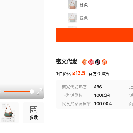
棕色
绿色
杏色[浅灰色]
深蓝色
深灰色
密文代发
13.5
￥
1件价格
官方仓退货
商家代发热度
486
近
下游铺货数
100以内
代发买家留货率
100.00%
参数