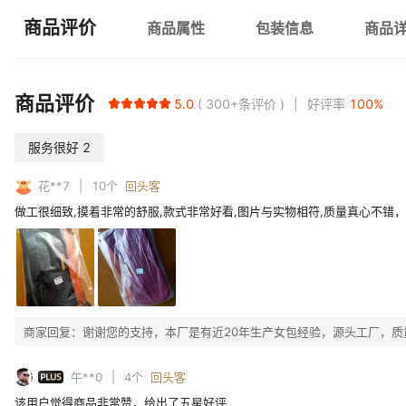
商品评价
商品属性
包装信息
商品
商品评价
5.0
300+
条评价
好评率
100
%
服务很好
2
花**7
10
个
回头客
做工很细致,摸着非常的舒服,款式非常好看,图片与实物相符,质量真心不错
商家回复：
谢谢您的支持，本厂是有近20年生产女包经验，源头工厂，
PLUS
午**0
4
个
回头客
该用户觉得商品非常赞，给出了五星好评