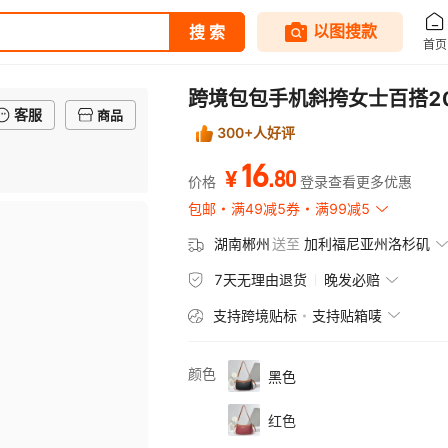
跨境包包手机斜挎女士百搭20
客服
商品
300+人好评
16
.
80
¥
价格
登录查看更多优惠
包邮
满49减5券
满99减5
湖南郴州
送至
加利福尼亚州洛杉矶
7天无理由退货
晚发必赔
支持跨境贴标
支持贴箱唛
颜色
黑色
红色