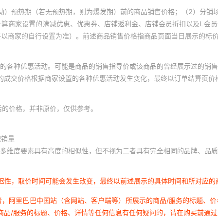
动）预热期（若无预热期，则为爆发期）前的商品销售价格；（2）分销
计算商家设置的满减优惠、优惠券、店铺返利金、店铺会员折扣以及L会
终以商家的自行设置为准）。前述商品销售价格指商品页面当日展示的标
的各种优惠活动。可能是商品的销售指导价或该商品的曾经展示过的销售
体的成交价格根据商家设置的各种优惠活动发生变化，最终以订单结算页价
后的价格，并非原价，仅供参考。
积销量
多维度要素具有高度的相似性，但不视为二者具有完全相同的品牌、品质
延迟性，取价时间可能会发生改变，最终以前述展示的具体时间和所对应的
者，阿里巴巴中国站（含网站、客户端等）所展示的商品/服务的标题、
商品/服务的标题、价格、详情等任何信息有任何疑问的，请在购买前通