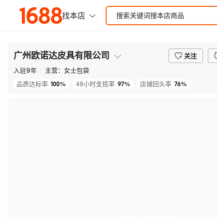
广州欧诺达皮具有限公司
关注
入驻
9
年
主营：
女士包袋
100%
97%
76%
品质达标率
48小时支揽率
店铺回头率