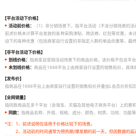
【平台活动下价格】
活动前价格：
（1）非分销场景下，指平台活动（不含分销场景的活
前述价格未计算平台发放的各种采购津贴、跨店券、红包等优惠，未
动下的各种优惠（包括商家自行设置的非指定人群的单品优惠等，最
【非平台活动下价格】
划线价格：
指商家自营销活动场景下的商品价格，该价格不包含平台
未划线价格：
商品在1688平台上由商家自行设置的销售标价，具
【发布价】
指商品在1688平台上由商家自行设置的销售标价并叠加L会员价折扣
【全网销量】
指同款商品在多个平台（含淘宝、天猫及其他电子商务平台）上的累
同款：
指商品名称、外观、规格、成分、颜色、材质、功效、功能等
*注：
1、前述说明仅适用于价格比较下的场景。
2、活动前的时间通常为预热期/爆发期的前一天，但因数据的