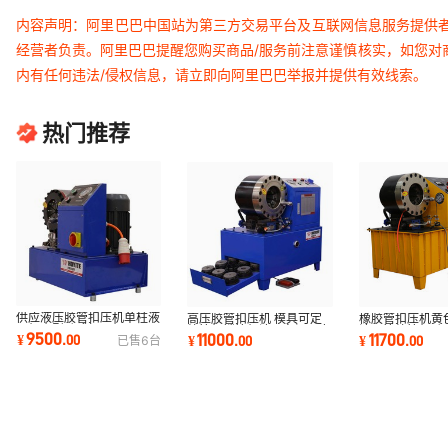
内容声明：阿里巴巴中国站为第三方交易平台及互联网信息服务提供
经营者负责。阿里巴巴提醒您购买商品/服务前注意谨慎核实，如您对
内有任何违法/侵权信息，请立即向阿里巴巴举报并提供有效线索。
热门推荐
供应液压胶管扣压机单柱液
高压胶管扣压机 模具可定
橡胶管扣压机黄
压机小型卧式扣压机
缩管机锁管机液压车间压力
液压管缩管机卧
9500
11000
11700
¥
.
00
¥
.
00
¥
.
00
已售
6
台
机软管压接机