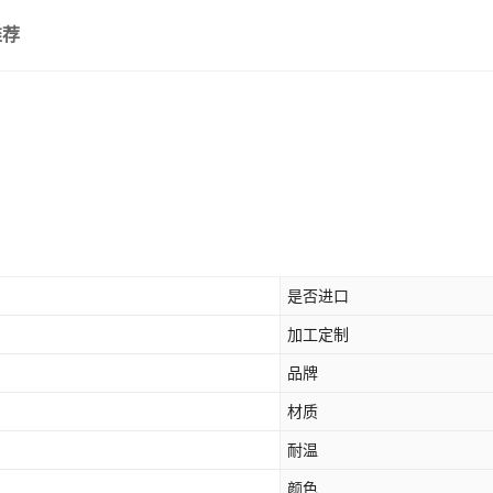
推荐
是否进口
加工定制
品牌
材质
耐温
颜色