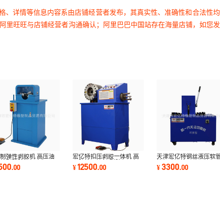
价格、详情等信息内容系由店铺经营者发布，其真实性、准确性和合法性
过阿里旺旺与店铺经营者沟通确认；阿里巴巴中国站存在海量店铺，如您
制弹性剥胶机 高压油
宏亿特扣压剥胶一体机 高
天津宏亿特钢丝液压软
内外剥胶胶管扒皮机
压胶管压管机 剥胶机一机
管机改进第三代切管机
1500
12500
3300
.
00
¥
.
00
¥
.
00
“~2”
两用