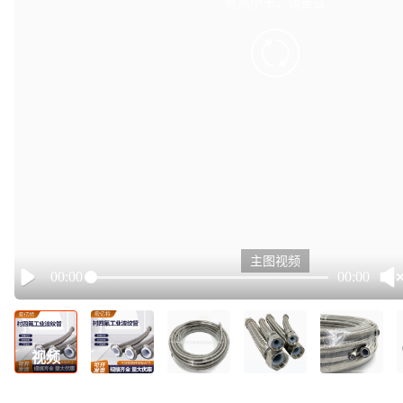
有点小卡，请重试
retry
主图视频
00:00
00:00
Play
视频