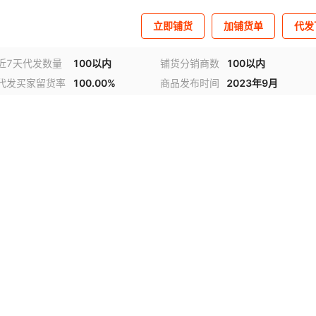
立即铺货
加铺货单
代发
近7天代发数量
100以内
铺货分销商数
100以内
代发买家留货率
100.00%
商品发布时间
2023年9月