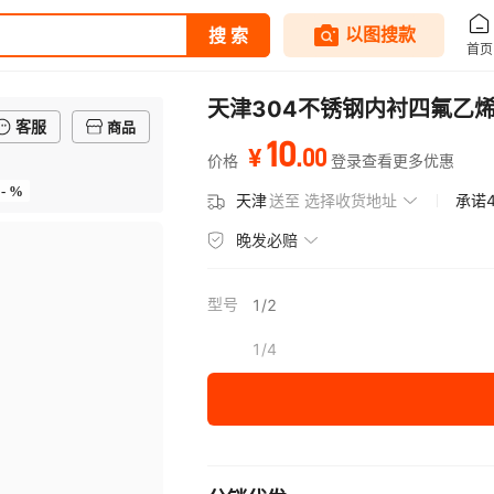
天津304不锈钢内衬四氟乙
客服
商品
10
.
00
¥
价格
登录查看更多优惠
- %
天津
送至
选择收货地址
承诺
晚发必赔
型号
1/2
1/4