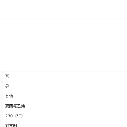
否
是
其他
聚四氟乙烯
230
（℃）
可定制