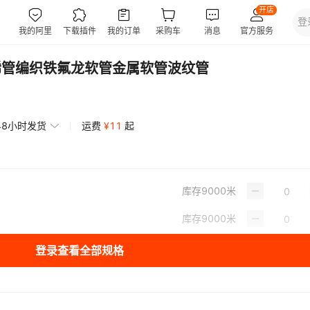
烯管编织铁氟龙软管金属软管波纹管
48小时发货
运费
¥
11
起
库存
9000
米
库存
9000
米
登录查看全部规格