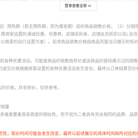
登录查看全部
动）预热期（若无预热期，则为爆发期）前的商品销售价格；（2）分销
计算商家设置的满减优惠、优惠券、店铺返利金、店铺会员折扣以及L会
终以商家的自行设置为准）。前述商品销售价格指商品页面当日展示的标
的各种优惠活动。可能是商品的销售指导价或该商品的曾经展示过的销售
体的成交价格根据商家设置的各种优惠活动发生变化，最终以订单结算页价
后的价格，并非原价，仅供参考。
积销量
多维度要素具有高度的相似性，但不视为二者具有完全相同的品牌、品质
延迟性，取价时间可能会发生改变，最终以前述展示的具体时间和所对应的