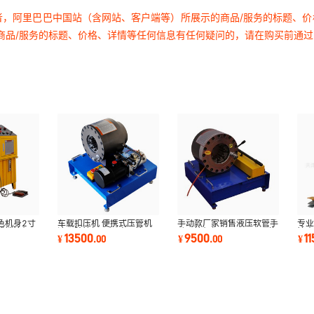
者，阿里巴巴中国站（含网站、客户端等）所展示的商品/服务的标题、
商品/服务的标题、价格、详情等任何信息有任何疑问的，请在购买前通
色机身2寸
车载扣压机 便携式压管机
手动款厂家销售液压软管手
专业
式锁管机
液压胶管扣压机 高压管压
动压管机扣压 6~51mm 橡
管
13500
9500
1
¥
.
00
¥
.
00
¥
管机 压机
胶管锁管机
1/8