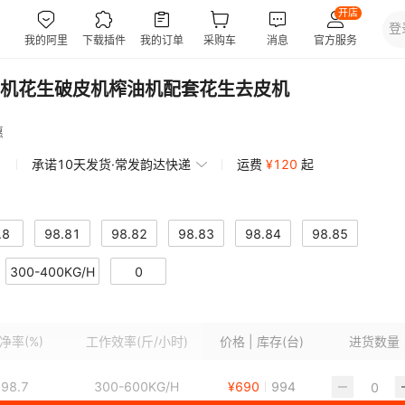
机花生破皮机榨油机配套花生去皮机
惠
承诺10天发货·常发韵达快递
运费
¥
120
起
.8
98.81
98.82
98.83
98.84
98.85
300-400KG/H
0
净率
(%)
工作效率
(斤/小时)
价格 | 库存(台)
进货数量
98.7
300-600KG/H
¥
690
994