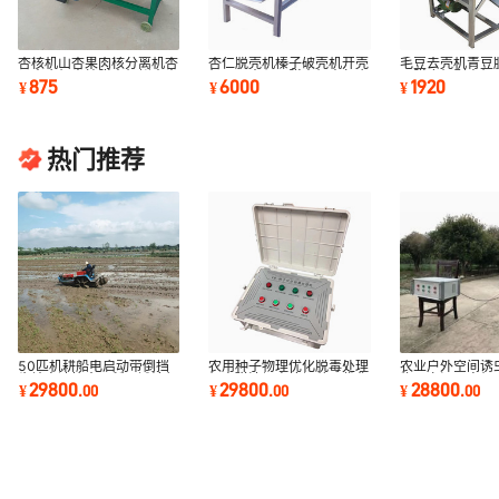
杏核机山杏果肉核分离机杏
杏仁脱壳机榛子破壳机开壳
毛豆去壳机青豆
子去肉机杏核脱壳机鲜杏去
机巴旦木坚果脱壳机杏仁肉
豆脱皮机剥壳机
875
6000
1920
¥
¥
¥
皮机
核去皮分离机
壳机
热门推荐
50匹机耕船电启动带倒挡
农用种子物理优化脱毒处理
农业户外空间诱
齿轮变速箱水田稻田滩涂船
机电磁波场电抗场种子优化
物理空间灭虫机
29800
29800
28800
¥
.
00
¥
.
00
¥
.
00
式耕整机拖拉机
机