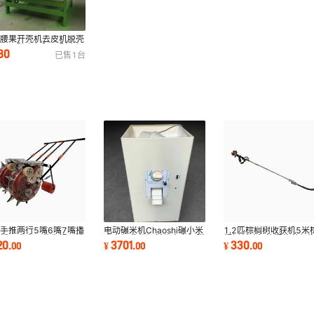
动腰果开壳机去皮机脱壳
腰果果破壳机腰果剥壳机
180
已售
1
台
壳机
手推两行5嘴6嘴7嘴播
电动碾米机Chaoshi碾小米
1.2匹棕榈树收获机5米
机播玉米大豆花生绿豆棉
大米机砻谷机稻谷去壳机脱
榈树割叶机棕榈修剪机
20
3701
330
.
00
¥
.
00
¥
.
00
双行播种机
壳机打谷机
修枝镰修枝铲子