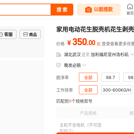
家用电动花生脱壳机花生剥壳
客服
商品
350
.
00
¥
价格
登录查看更多优
起
湖北武汉
送至
加利福尼亚州洛杉矶
晚发必赔
全部
98.7
98
脱净率
98.86
全部
300-600KG/H
98.87
工作效率
匹配到
9
个规格型号
产品规格
脱
主机不含电机（不可选
脱种子）