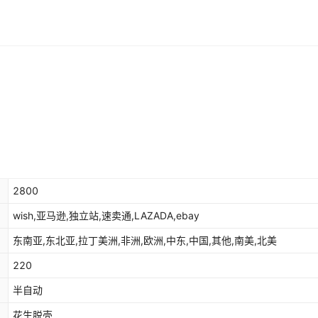
98.87
0
¥
350
994
2800
wish,亚马逊,独立站,速卖通,LAZADA,ebay
东南亚,东北亚,拉丁美洲,非洲,欧洲,中东,中国,其他,南美,北美
220
半自动
花生脱壳