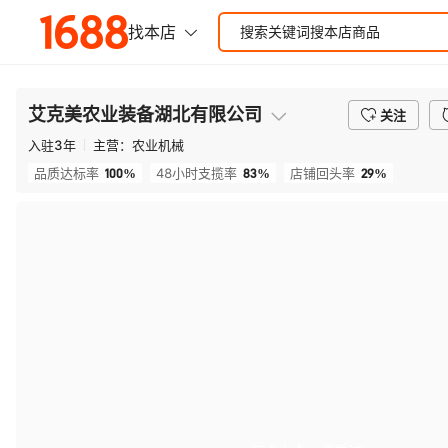
艾克美农业装备湖北有限公司
关注
入驻
3
年
主营：
农业机械
100%
83%
29%
品质达标率
48小时支揽率
店铺回头率