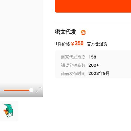
主机含3kw220V 铝
xian电机（不可选脱种
子）
主机含3kw 220V铜
密文代发
xian电机（不可选脱种
子）
350
￥
1件价格
官方仓退货
主机含3kw380V 铝
xian电机（不可选脱种
子）
商家代发热度
158
主机含3kw 380V铜
铺货分销商数
200+
xian电机（不可选脱种
商品发布时间
2023年9月
子）
种子款剥壳机（不含电
机）
种子款剥壳机3kw
220V铜xian电机
种子款剥壳机3kw
380V铜xian电机