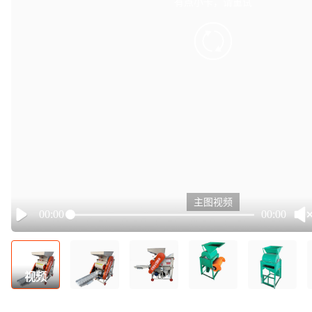
有点小卡，请重试
retry
主图视频
00:00
00:00
Play
视频