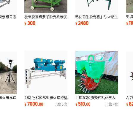
电
脱壳机青豌
板栗脱蓬机栗子脱壳机榛子
电动花生脱壳机1.5kw花生
机
豆角去皮去
脱皮机栗子脱皮机板栗去刺
壳机去皮机花生剥壳机去壳
1
300
2480
¥
¥
¥
脱
机栗子剥皮机
机
2BZP-800水稻秧盘播种机
手推双20嘴播种机花生大
虫灭虫光谱
人力
育秧摆盘机稻谷种子育苗覆
豆谷物高粱白菜施肥播种一
种
7000
510
8
¥
.
00
¥
.
00
¥
已售
5
套
已售
7
套
土播种一体机
体机蔬菜点播器
花