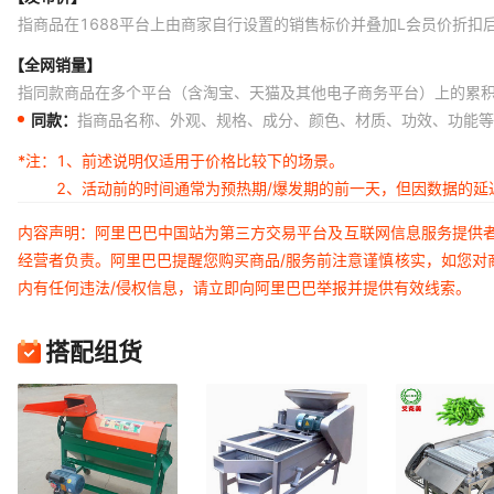
指商品在1688平台上由商家自行设置的销售标价并叠加L会员价折扣
【全网销量】
指同款商品在多个平台（含淘宝、天猫及其他电子商务平台）上的累
同款：
指商品名称、外观、规格、成分、颜色、材质、功效、功能等
*注：
1、前述说明仅适用于价格比较下的场景。
2、活动前的时间通常为预热期/爆发期的前一天，但因数据的
内容声明：阿里巴巴中国站为第三方交易平台及互联网信息服务提供
经营者负责。阿里巴巴提醒您购买商品/服务前注意谨慎核实，如您对
内有任何违法/侵权信息，请立即向阿里巴巴举报并提供有效线索。
搭配组货