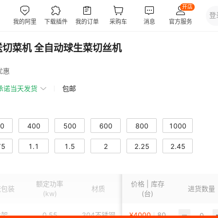
送切菜机 全自动球生菜切丝机
优惠
承诺当天发货
包邮
0
400
500
600
800
1000
75
1.1
1.5
2
2.25
2.45
额定功率
价格 | 库存
流包装
材质
清洗温度
电压
进货数量
(v)
(kw)
(台)
木架
0.55
304不锈钢
¥
4000
常温
80
220/380