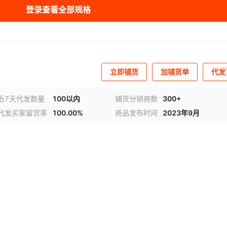
登录查看全部规格
木架
0.75
304不锈钢
¥
8600
常温
80
220/380
木架
1.1
304不锈钢
¥
9500
常温
80
220/380
木架
1.5
304不锈钢
¥
11000
常温
80
220/380
立即铺货
加铺货单
代发
木架
2
304不锈钢
¥
13000
常温
80
220/380
近7天代发数量
100以内
铺货分销商数
300+
代发买家留货率
100.00%
商品发布时间
2023年9月
木架
2.25
304不锈钢
¥
15000
常温
80
220/380
木架
2.45
304不锈钢
¥
18000
常温
80
220/380
频
1
/
4
木架
3
304不锈钢
¥
20000
常温
80
220/380
木架
3.75
304不锈钢
¥
30000
常温
80
220/380