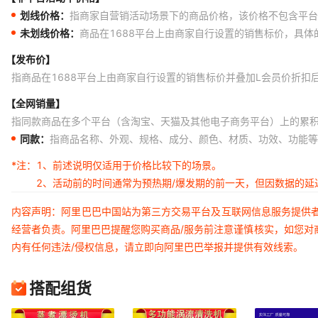
划线价格：
指商家自营销活动场景下的商品价格，该价格不包含平台
未划线价格：
商品在1688平台上由商家自行设置的销售标价，具
【发布价】
指商品在1688平台上由商家自行设置的销售标价并叠加L会员价折扣
【全网销量】
指同款商品在多个平台（含淘宝、天猫及其他电子商务平台）上的累
同款：
指商品名称、外观、规格、成分、颜色、材质、功效、功能等
*注：
1、前述说明仅适用于价格比较下的场景。
2、活动前的时间通常为预热期/爆发期的前一天，但因数据的
内容声明：阿里巴巴中国站为第三方交易平台及互联网信息服务提供
经营者负责。阿里巴巴提醒您购买商品/服务前注意谨慎核实，如您对
内有任何违法/侵权信息，请立即向阿里巴巴举报并提供有效线索。
搭配组货