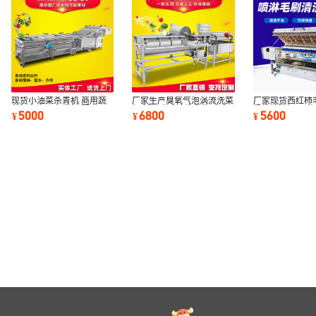
现货小油菜杀青机 商用蔬
厂家生产臭氧气泡涡流洗菜
厂家现货西红柿
菜加工土豆预煮机 厨房西
机 循环水冲浪洗菜机 全自
杨桃清洗机 果
5000
6800
5600
¥
¥
¥
蓝花漂烫设备
动蔬果清洗机
清洗机