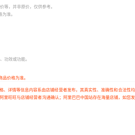
价等，并非原价，仅供参考。
格为准。
、功效或功能。
商品价格为准。
价格、详情等信息内容系由店铺经营者发布，其真实性、准确性和合法性
过阿里旺旺与店铺经营者沟通确认；阿里巴巴中国站存在海量店铺，如您