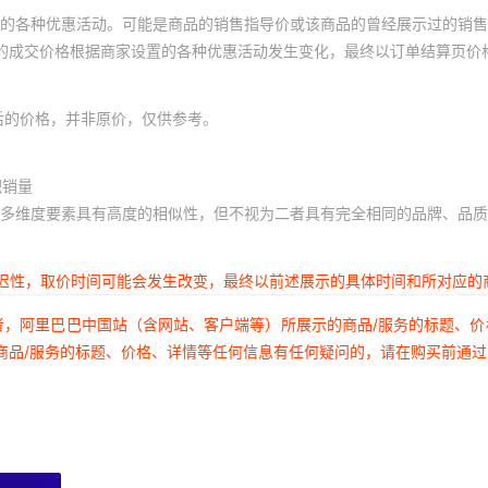
的各种优惠活动。可能是商品的销售指导价或该商品的曾经展示过的销售
体的成交价格根据商家设置的各种优惠活动发生变化，最终以订单结算页价
后的价格，并非原价，仅供参考。
积销量
多维度要素具有高度的相似性，但不视为二者具有完全相同的品牌、品质
延迟性，取价时间可能会发生改变，最终以前述展示的具体时间和所对应的
者，阿里巴巴中国站（含网站、客户端等）所展示的商品/服务的标题、
商品/服务的标题、价格、详情等任何信息有任何疑问的，请在购买前通