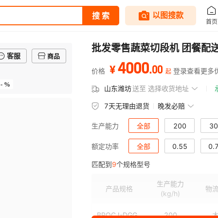
批发零售蔬菜切段机 团餐配
客服
商品
4000
.
00
¥
价格
登录查看更多
起
- %
山东潍坊
送至
选择收货地址
7天无理由退货
晚发必赔
全部
200
30
生产能力
1200
全部
1500
0.55
0.
额定功率
匹配到
9
个规格型号
3
3.75
生产能力
产品规格
物
(kg/h)
BPQCJ-DGG
200