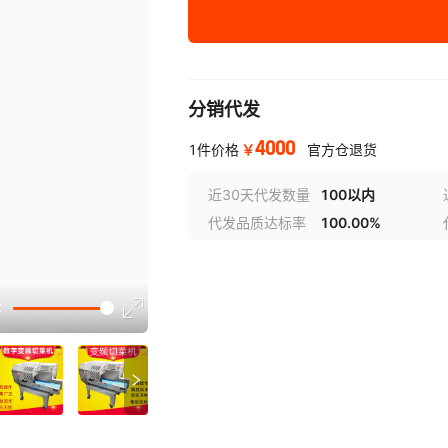
BPQCJ-EGNB
300
BPQCJ-DEG
400
分销代发
BPQCJ-FED
500
4000
￥
1件价格
官方仓退货
BPQCJ-BRE
600
近30天代发数量
100以内
代发品质达标率
100.00%
BPQCJ-DGEG
800
BPQCJ-FFGR
1000
选型视
BPQCJ-FGR
1200
BPQCJ-KUY
1500