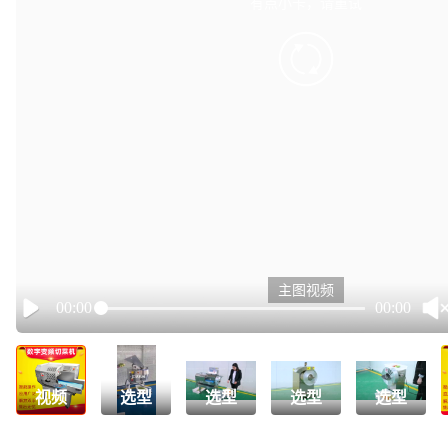
有点小卡，请重试
retry
主图视频
00:00
00:00
Play
视频
选型
选型
选型
选型