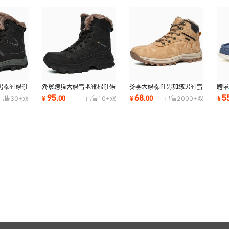
男棉鞋码鞋
外贸跨境大码雪地靴棉鞋码
冬季大码棉鞋男加绒男鞋雪
跨
式大码东北
鞋冬季加绒保暖男式东北高
地靴男户外运动徒步运动登
帆
95
68
5
¥
.
00
¥
.
00
¥
已售
30+
双
已售
10+
双
已售
2000+
双
帮登山靴子男
山鞋批发代发
鞋