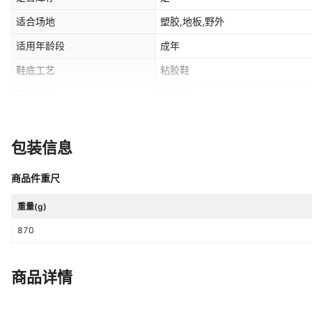
适合场地
塑胶,地板,野外
适用年龄段
成年
鞋底工艺
粘胶鞋
鞋面材质
合成革
适用场景
徒步登山野营
尺码
36,37,38,39,40,41,42,43,44,45
包装信息
主要销售地区
非洲,欧洲,南美,东南亚,北美,东北亚
商品件重尺
重量(g)
870
商品详情