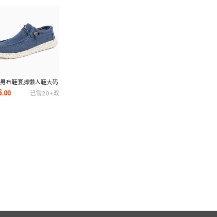
境男布鞋套脚懒人鞋大码
布鞋男夏季款一脚蹬乐福
5
.
00
已售
20+
双
男批发代发