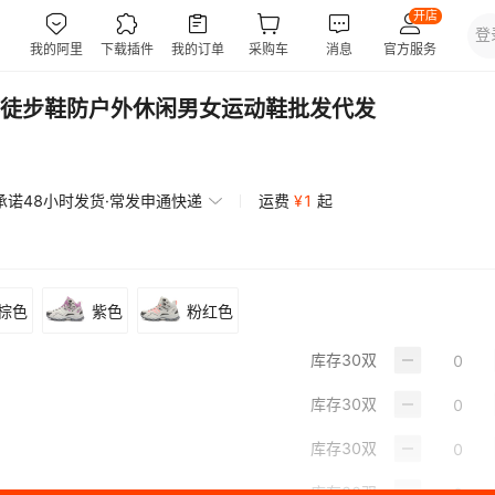
徒步鞋防户外休闲男女运动鞋批发代发
承诺48小时发货·常发申通快递
运费
¥
1
起
棕色
紫色
粉红色
库存
30
双
库存
30
双
库存
30
双
库存
30
双