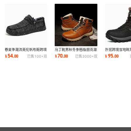
春夏季潮流英伦帆布鞋跨境
马丁靴男秋冬季韩版朋克潮
外贸跨境雪地靴
大码46休闲懒人男鞋飞织
鞋加绒加厚棉鞋雪地靴工装
冬季加绒保暖男
54
70
95
¥
.
00
¥
.
00
¥
.
00
已售
100+
双
已售
3000+
双
套脚鞋批发代发
男鞋批发代发
高帮登山靴子