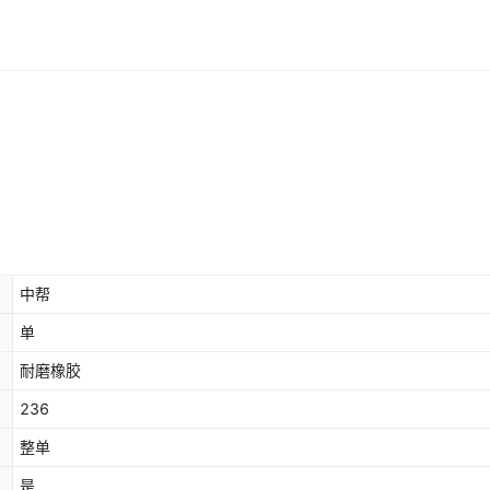
中帮
单
耐磨橡胶
236
整单
是