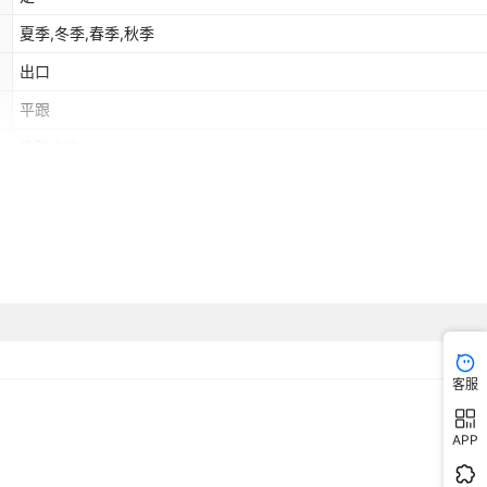
夏季,冬季,春季,秋季
出口
平跟
橡胶中底
黑色,灰色,棕色,紫色,粉红色
ebay,亚马逊,wish,速卖通,独立站,LAZADA,其他
是
客服
APP