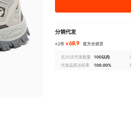
40
41
分销代发
42
68.9
￥
≥2件
官方仓退货
43
近30天代发数量
100以内
44
代发品质达标率
100.00%
45
46