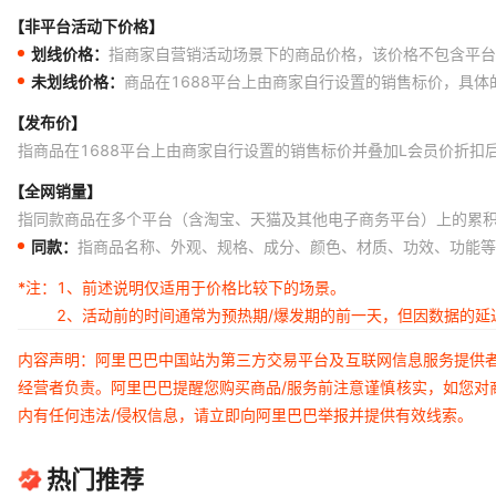
【非平台活动下价格】
划线价格：
指商家自营销活动场景下的商品价格，该价格不包含平台
未划线价格：
商品在1688平台上由商家自行设置的销售标价，具
【发布价】
指商品在1688平台上由商家自行设置的销售标价并叠加L会员价折扣
【全网销量】
指同款商品在多个平台（含淘宝、天猫及其他电子商务平台）上的累
同款：
指商品名称、外观、规格、成分、颜色、材质、功效、功能等
*注：
1、前述说明仅适用于价格比较下的场景。
2、活动前的时间通常为预热期/爆发期的前一天，但因数据的
内容声明：阿里巴巴中国站为第三方交易平台及互联网信息服务提供
经营者负责。阿里巴巴提醒您购买商品/服务前注意谨慎核实，如您对
内有任何违法/侵权信息，请立即向阿里巴巴举报并提供有效线索。
热门推荐