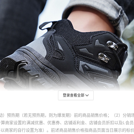
登录查看全部
动）预热期（若无预热期，则为爆发期）前的商品销售价格；（2）分销
计算商家设置的满减优惠、优惠券、店铺返利金、店铺会员折扣以及L会
终以商家的自行设置为准）。前述商品销售价格指商品页面当日展示的标