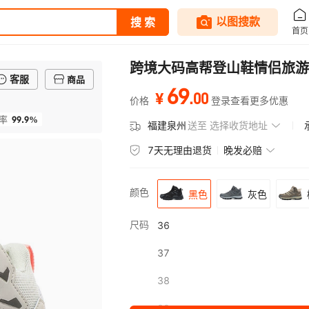
跨境大码高帮登山鞋情侣旅游
客服
商品
69
.
00
¥
价格
登录查看更多优惠
99.9%
率
福建泉州
送至
选择收货地址
7天无理由退货
晚发必赔
颜色
黑色
灰色
尺码
36
37
38
39