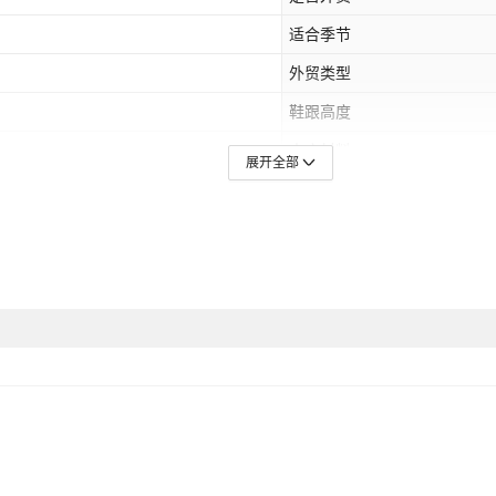
适合季节
外贸类型
鞋跟高度
中底材料
展开全部
颜色
,46
主要下游平台
,中东,其他
是否跨境出口专供货源