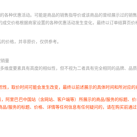
的各种优惠活动。可能是商品的销售指导价或该商品的曾经展示过的销售
体的成交价格根据商家设置的各种优惠活动发生变化，最终以订单结算页价
后的价格，并非原价，仅供参考。
积销量
多维度要素具有高度的相似性，但不视为二者具有完全相同的品牌、品质
延迟性，取价时间可能会发生改变，最终以前述展示的具体时间和所对应的
者，阿里巴巴中国站（含网站、客户端等）所展示的商品/服务的标题、
商品/服务的标题、价格、详情等任何信息有任何疑问的，请在购买前通