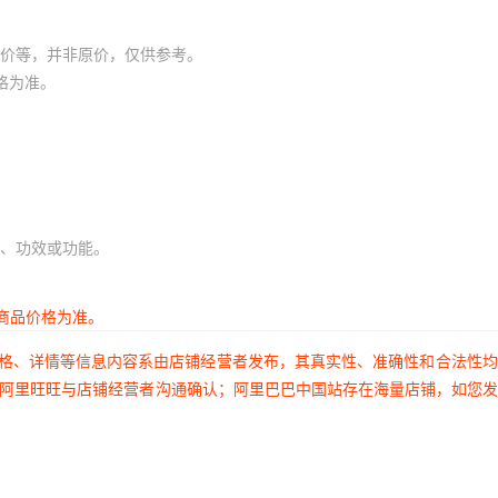
价等，并非原价，仅供参考。
格为准。
、功效或功能。
商品价格为准。
价格、详情等信息内容系由店铺经营者发布，其真实性、准确性和合法性
过阿里旺旺与店铺经营者沟通确认；阿里巴巴中国站存在海量店铺，如您