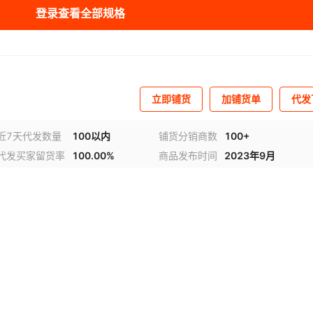
登录查看全部规格
库存
30
双
库存
30
双
库存
30
双
立即铺货
加铺货单
代发
库存
30
双
近7天代发数量
100以内
铺货分销商数
100+
库存
30
双
代发买家留货率
100.00%
商品发布时间
2023年9月
库存
30
双
库存
30
双