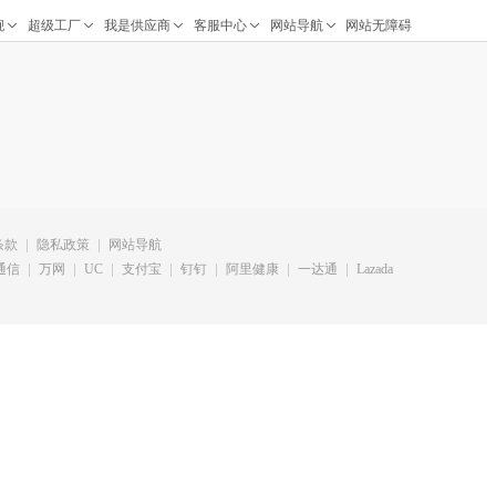
条款
隐私政策
网站导航
通信
万网
UC
支付宝
钉钉
阿里健康
一达通
Lazada