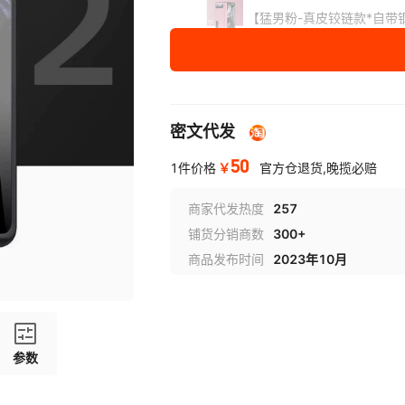
【猛男粉-真皮铰链款*自带
【沙漠驼-真皮铰链款*自带
【板球红-真皮铰链款*自带
密文代发
【绅士棕-真皮铰链款*自带
50
￥
1件价格
官方仓退货,晚揽必赔
【青山黛-真皮铰链款*自带
商家代发热度
257
铺货分销商数
300+
【艾玛橙-真皮铰链款*自带
商品发布时间
2023年10月
适用
小米 MIX FOLD 2
型号
参数