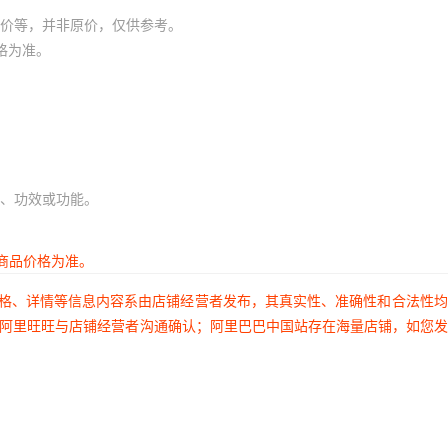
价等，并非原价，仅供参考。
格为准。
、功效或功能。
商品价格为准。
价格、详情等信息内容系由店铺经营者发布，其真实性、准确性和合法性
过阿里旺旺与店铺经营者沟通确认；阿里巴巴中国站存在海量店铺，如您