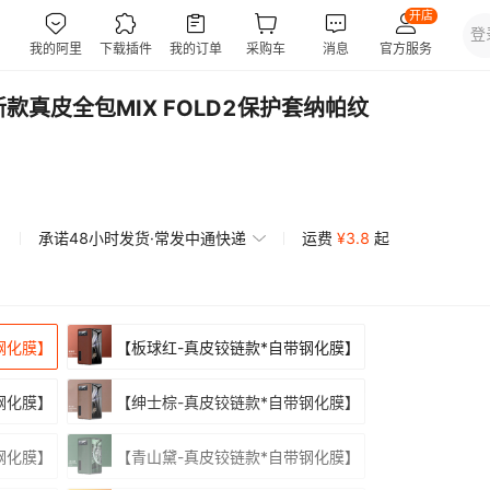
新款真皮全包MIX FOLD2保护套纳帕纹
承诺48小时发货·常发中通快递
运费
¥
3.8
起
钢化膜】
【板球红-真皮铰链款*自带钢化膜】
钢化膜】
【绅士棕-真皮铰链款*自带钢化膜】
钢化膜】
【青山黛-真皮铰链款*自带钢化膜】