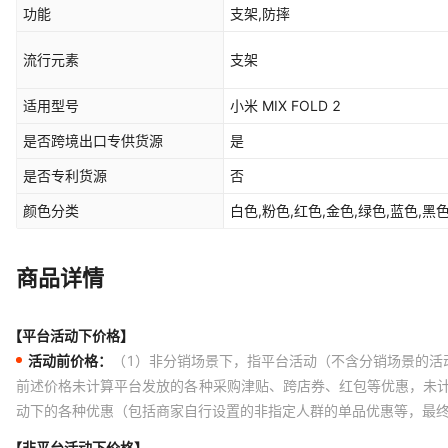
功能
支架,防摔
流行元素
支架
适用型号
小米 MIX FOLD 2
是否跨境出口专供货源
是
是否专利货源
否
颜色分类
白色,粉色,红色,金色,绿色,蓝色,黑
商品详情
【平台活动下价格】
活动前价格：
（1）非分销场景下，指平台活动（不含分销场景的活
前述价格未计算平台发放的各种采购津贴、跨店券、红包等优惠，未
动下的各种优惠（包括商家自行设置的非指定人群的单品优惠等，最
【非平台活动下价格】