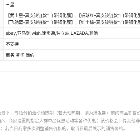
三星
【武士黑-真皮铰链款*自带钢化膜】,【板球红-真皮铰链款*自带钢化膜
【飞驰蓝-真皮铰链款*自带钢化膜】,【绅士棕-真皮铰链款*自带钢化膜
【荧光绿-真皮铰链款*自带钢化膜】,【青山黛-真皮铰链款*自带钢化膜
ebay,亚马逊,wish,速卖通,独立站,LAZADA,其他
【猛男粉-真皮铰链款*自带钢化膜】,【艾玛橙-真皮铰链款*自带钢化膜
【沙漠驼-真皮铰链款*自带钢化膜】,【武士黑-真皮铰链款*自带防窥膜
不支持
【板球红-真皮铰链款*自带防窥膜】,【飞驰蓝-真皮铰链款*自带防窥膜
商务,奢华,简约
【绅士棕-真皮铰链款*自带防窥膜】,【荧光绿-真皮铰链款*自带防窥膜
【青山黛-真皮铰链款*自带防窥膜】,【猛男粉-真皮铰链款*自带防窥膜
【艾玛橙-真皮铰链款*自带防窥膜】,【沙漠驼-真皮铰链款*自带防窥
场景下，专指分销活动预热期（若无预热期，则为爆发期）前的商品销售
员价、商家设置的指定人群单品优惠活动等各种优惠；该价格会计算其他
价；若当日商家多次调整销售价格的，取当日最后展示的销售价格。