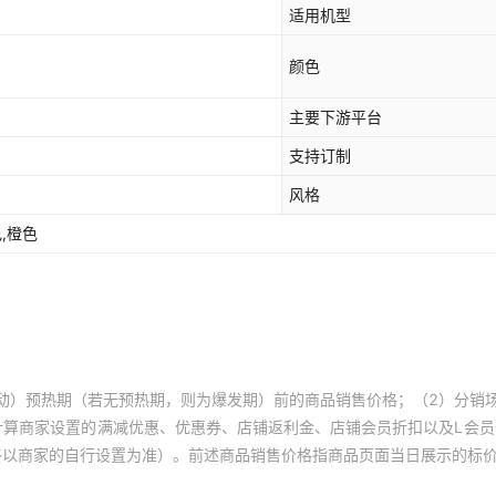
适用机型
颜色
主要下游平台
支持订制
风格
色,橙色
动）预热期（若无预热期，则为爆发期）前的商品销售价格；（2）分销
计算商家设置的满减优惠、优惠券、店铺返利金、店铺会员折扣以及L会
终以商家的自行设置为准）。前述商品销售价格指商品页面当日展示的标