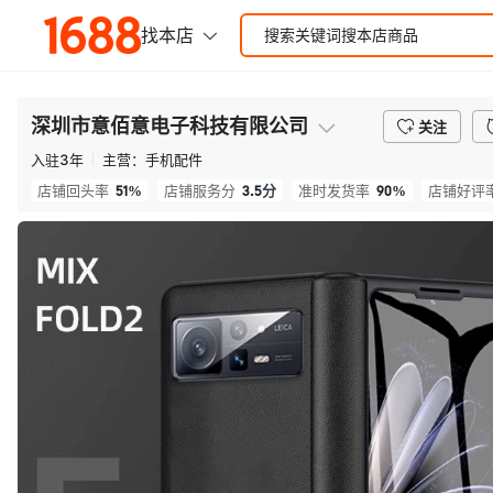
深圳市意佰意电子科技有限公司
关注
入驻
3
年
主营：
手机配件
51%
3.5
分
90%
店铺回头率
店铺服务分
准时发货率
店铺好评