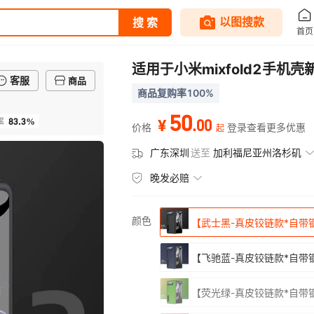
适用于小米mixfold2手机壳
客服
商品
商品复购率100%
50
83.3%
.
00
率
¥
价格
登录查看更多优惠
起
广东深圳
送至
加利福尼亚州洛杉矶
晚发必赔
颜色
【武士黑-真皮铰链款*自带
【飞驰蓝-真皮铰链款*自带
【荧光绿-真皮铰链款*自带