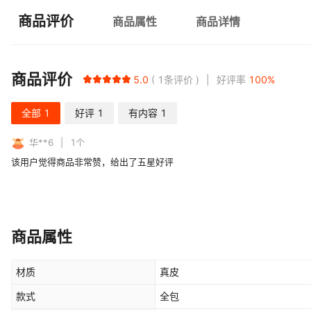
商品评价
商品属性
商品详情
商品评价
5.0
1
条评价
好评率
100
%
全部
1
好评
1
有内容
1
华**6
1
个
该用户觉得商品非常赞，给出了五星好评
商品属性
材质
真皮
款式
全包