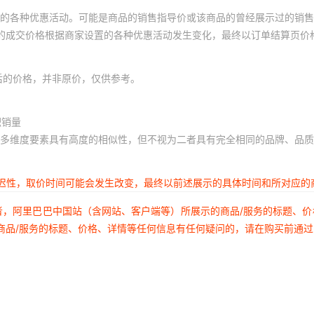
的各种优惠活动。可能是商品的销售指导价或该商品的曾经展示过的销售
体的成交价格根据商家设置的各种优惠活动发生变化，最终以订单结算页价
后的价格，并非原价，仅供参考。
积销量
多维度要素具有高度的相似性，但不视为二者具有完全相同的品牌、品质
延迟性，取价时间可能会发生改变，最终以前述展示的具体时间和所对应的
者，阿里巴巴中国站（含网站、客户端等）所展示的商品/服务的标题、
商品/服务的标题、价格、详情等任何信息有任何疑问的，请在购买前通