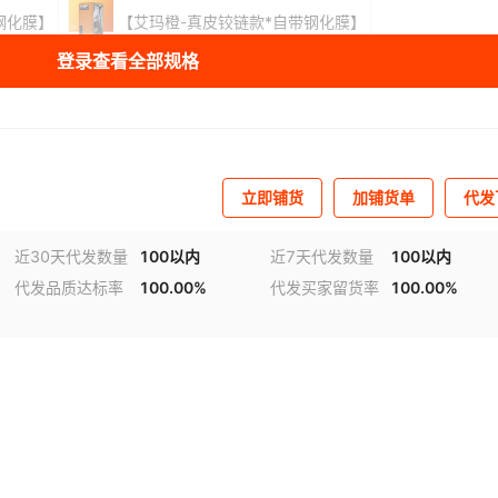
钢化膜】
【艾玛橙-真皮铰链款*自带钢化膜】
登录查看全部规格
钢化膜】
【武士黑-真皮铰链款*自带防窥膜】
防窥膜】
【飞驰蓝-真皮铰链款*自带防窥膜】
防窥膜】
【荧光绿-真皮铰链款*自带防窥膜】
立即铺货
加铺货单
代发
防窥膜】
【猛男粉-真皮铰链款*自带防窥膜】
近30天代发数量
100以内
近7天代发数量
100以内
代发品质达标率
100.00%
代发买家留货率
100.00%
防窥膜】
【沙漠驼-真皮铰链款*自带防窥膜】
库存
4989
个