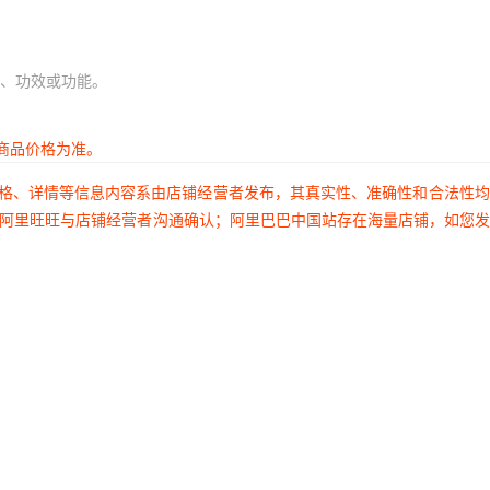
、功效或功能。
商品价格为准。
价格、详情等信息内容系由店铺经营者发布，其真实性、准确性和合法性
过阿里旺旺与店铺经营者沟通确认；阿里巴巴中国站存在海量店铺，如您