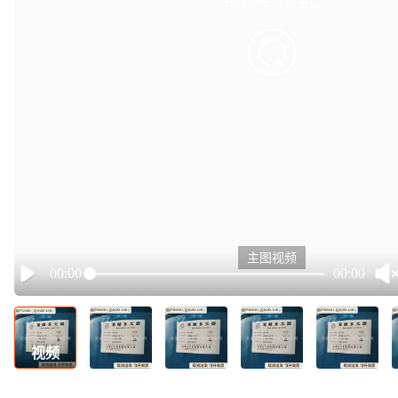
有点小卡，请重试
retry
主图视频
00:00
00:00
Play
视频