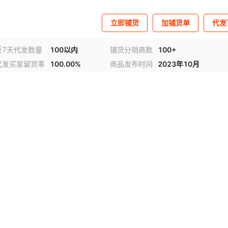
立即铺货
加铺货单
代发
近7天代发数量
100以内
铺货分销商数
100+
代发买家留货率
100.00%
商品发布时间
2023年10月