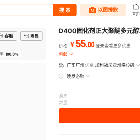
D400固化剂正大聚醚多元醇
客服
商品
55
.
00
¥
价格
登录查看更多优惠
100.0%
包邮
率
广东广州
送至
加利福尼亚州洛杉矶
晚发必赔
购买
数量