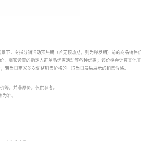
场景下，专指分销活动预热期（若无预热期，则为爆发期）前的商品销售
员价、商家设置的指定人群单品优惠活动等各种优惠；该价格会计算其他
价；若当日商家多次调整销售价格的，取当日最后展示的销售价格。
价等，并非原价，仅供参考。
格为准。