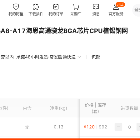
A8-A17海思高通骁龙BGA芯片CPU植锡钢网
2套以内
承诺48小时发货·常发圆通快递
包邮
价格 | 库存
量
(件)
内含
净重
(kg)
型号
进货数量
(套)
无
0.13
¥
苹果
120
992