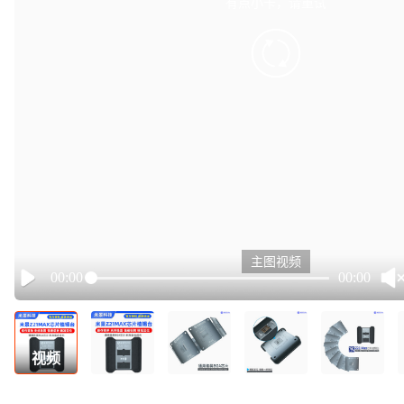
有点小卡，请重试
retry
主图视频
00:00
00:00
Play
视频