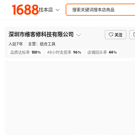
深圳市维客修科技有限公司
关注
入驻
7
年
主营：
组合工具
100%
96%
44%
品质达标率
48小时支揽率
店铺回头率