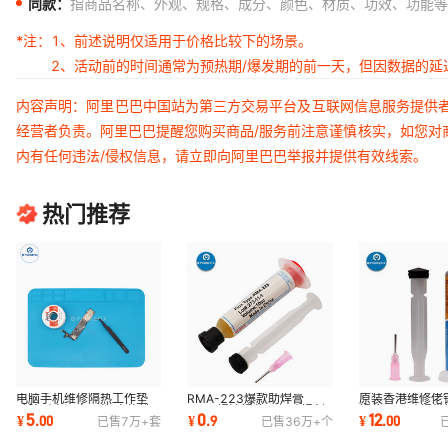
同款：
指商品名称、外观、规格、成分、颜色、材质、功效、功能等
*注：
1、前述说明仅适用于价格比较下的场景。
2、活动前的时间通常为预热期/爆发期的前一天，但因数据的
内容声明：阿里巴巴中国站为第三方交易平台及互联网信息服务提供
经营者负责。阿里巴巴提醒您购买商品/服务前注意谨慎核实，如您对
内有任何违法/侵权信息，请立即向阿里巴巴举报并提供有效线索。
热门推荐
电脑手机维修隔热工作垫
RMA-223爆款助焊膏
原装香港维修佬
硅胶耐高温桌面垫 电烙铁
10cc焊油锡浆环保助焊剂
锡浆BGA助焊带
5
0
12
¥
.
00
¥
.
9
¥
.
00
已售
7万+
套
已售
36万+
个
工具垫子爆款
外贸款Soldering Paste
XG-Z40焊膏带