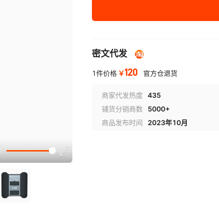
米景Z21max新款安
1
卓套装【植锡底座
+22张安卓网】
密文代发
120
￥
1件价格
官方仓退货
商家代发热度
435
铺货分销商数
5000+
商品发布时间
2023年10月