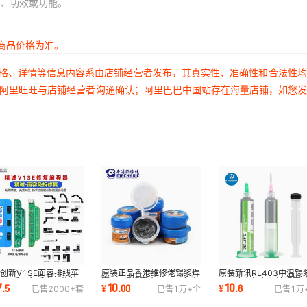
、功效或功能。
商品价格为准。
价格、详情等信息内容系由店铺经营者发布，其真实性、准确性和合法性
过阿里旺旺与店铺经营者沟通确认；阿里巴巴中国站存在海量店铺，如您
创新V1SE面容排线苹
原装正品香港维修佬锡浆焊
原装新讯RL403中温锡
-16系列免拆点阵修复
膏smt焊锡膏含铅183度熔
183度有铅免清洗锡膏 
7
10
10
.
5
¥
.
00
¥
.
8
已售
2000+
套
已售
1万+
个
已售
1万
线无需焊接对位
点维修BGA专用
机维修植锡BGA锡泥