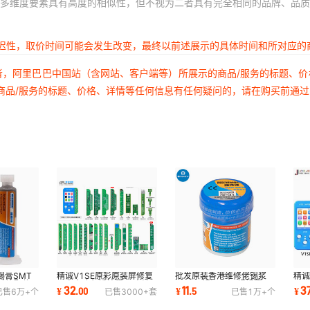
多维度要素具有高度的相似性，但不视为二者具有完全相同的品牌、品质
延迟性，取价时间可能会发生改变，最终以前述展示的具体时间和所对应的
者，阿里巴巴中国站（含网站、客户端等）所展示的商品/服务的标题、
商品/服务的标题、价格、详情等任何信息有任何疑问的，请在购买前通
锡膏SMT
精诚V1SE原彩原装屏修复
批发原装香港维修佬锡浆
精诚
针筒配件
面容点阵免拆编程器 电池
XG-50锡泥SMT焊锡膏
果X
32
11
3
¥
.
00
¥
.
5
¥
已售
6万+
个
已售
3000+
套
已售
1万+
个
防伪码
健康度指纹修复
BGA植锡浆带防伪标签
排