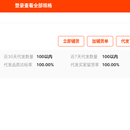
登录查看全部规格
无
0.13
¥
安卓
220
999
立即铺货
加铺货单
代发
近30天代发数量
100以内
近7天代发数量
100以内
代发品质达标率
100.00%
代发买家留货率
100.00%