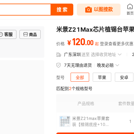
米景Z21Max芯片植锡台苹果
客服
商品
120
.
00
¥
价格
登录查看更多优惠
起
广东深圳
送至
选择收货地址
7天无理由退货
晚发必赔
全部
苹果
安卓
型号
匹配到
2
个规格型号
产品规格
套件数
米景Z21max苹果套
1
装【植锡底座+10张
苹果网】A8-A17