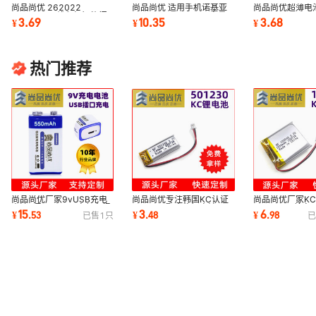
尚品尚优 262022
尚品尚优 适用手机诺基亚
尚品尚优超薄电池
100mAh 无线鼠标智能门
N85/N86/N868MP容量
/262022/3020
3.69
10.35
3.68
¥
¥
¥
锁智能手表 KC认证锂电池
1200mAh BL-5K锂电池
100mAh韩国K
池
热门推荐
尚品尚优厂家9vUSB充电
尚品尚优厂家K
尚品尚优专注韩国KC认证
电池9号550mAh自行车报
1300mAh美容
501230聚合物锂电池
15
6
3
¥
.
53
¥
.
98
¥
.
48
已售
1
只
已
警器用高倍量锂电池
103040KC认
3.7V数码电子产品电池
电池