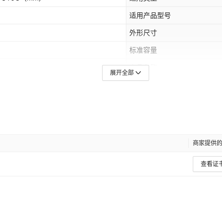
适用产品型号
外形尺寸
标准容量
产品名称
展开全部
储存温度
净重
最小容量
电芯标准
商家提供
出厂电压
查看证
是否充电
是否跨境出口专供货源
商品名称