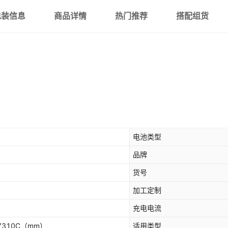
包装信息
商品详情
热门推荐
搭配组货
电池类型
品牌
货号
加工定制
充电电流
7310C
（mm）
适用类型