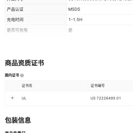
产品认证
MSDS
充电时间
1-1.5H
是否可充电
是
材质
三元
充电电压
4.2V
工作温度
0~+45℃
商品资质证书
适用范围
医疗机械，消费电子类 电动工具
国内证书
保质期限
1年
证书名
证书编号
内阻
≤180mΩ
UL
US 72226495 01
负载电压
4.25V
标称容量
1200mAh
包装信息
别名
BL4CT电池