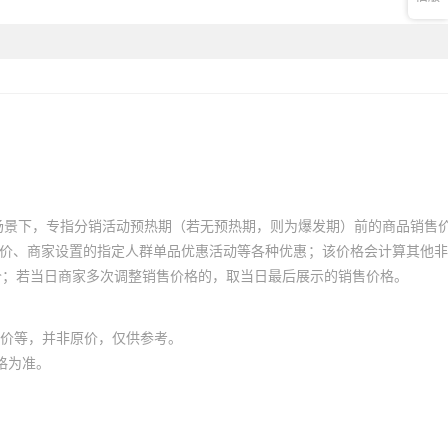
场景下，专指分销活动预热期（若无预热期，则为爆发期）前的商品销售
员价、商家设置的指定人群单品优惠活动等各种优惠；该价格会计算其他
价；若当日商家多次调整销售价格的，取当日最后展示的销售价格。
价等，并非原价，仅供参考。
格为准。