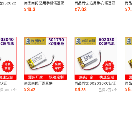
252022
尚品尚优 适用手机诺基亚
尚品尚优 适用手机 诺基亚
尚
22-
C7/C7-00/2610S容量
1681/2505/7500/7070P
111
10.3
7.02
7
¥
¥
¥
C认证锂电
1200mAh BL-5K锂电池
BL-5CA锂电池
BL
C认证
尚品尚优 602030KC认证
尚品尚优厂家直供
尚品
仪电池
锂电池 LED灯蓝牙音箱
501730KC认证聚合物电
器聚
4
3
5
¥
.
33
¥
.
62
¥
.
售
300+
个
已售
2万+
个
证聚合物锂
300mAh聚合物锂电池
池 高倍率电动玩具锂电池
67