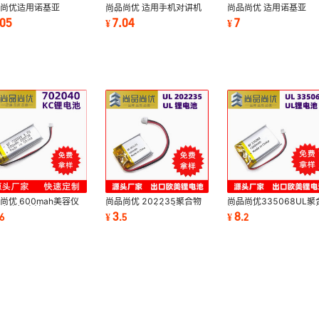
品尚优适用诺基亚
尚品尚优 适用手机对讲机
尚品尚优 适用诺基亚
0/1200/111i/1600/5030/1209
诺基亚
1682/2700C/1680/1
.05
7.04
7
¥
¥
-5CA锂电池
5000/2608/2323C/ BL-
BL-5CA锂电池
5CA锂电池
尚优 600mah美容仪
尚品尚优 202235聚合物
尚品尚优335068UL聚
合物锂电池kc
锂电池 出口随身听小灯具
物锂电池 1300mAh随
3
8
6
¥
.
5
¥
.
2
02040聚合物锂电池kc
100mAhUL锂电池
音箱出口认证锂电池