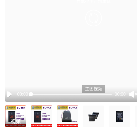
有点小卡，请重试
retry
主图视频
00:00
00:00
Play
视频