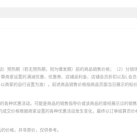
动）预热期（若无预热期，则为爆发期）前的商品销售价格；（2）分销
计算商家设置的满减优惠、优惠券、店铺返利金、店铺会员折扣以及L会
终以商家的自行设置为准）。前述商品销售价格指商品页面当日展示的标
的各种优惠活动。可能是商品的销售指导价或该商品的曾经展示过的销售
体的成交价格根据商家设置的各种优惠活动发生变化，最终以订单结算页价
后的价格，并非原价，仅供参考。