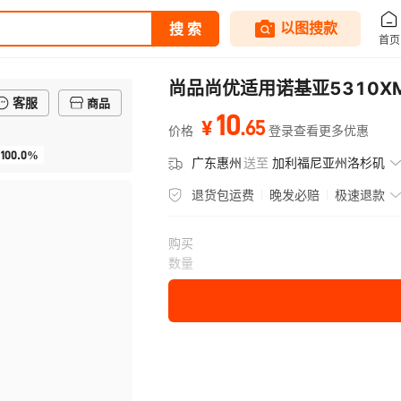
尚品尚优适用诺基亚5310XM/6
客服
商品
10
.
65
¥
价格
登录查看更多优惠
100.0%
广东惠州
送至
加利福尼亚州洛杉矶
退货包运费
晚发必赔
极速退款
购买
数量