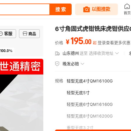
6寸角固式虎钳铣床虎钳供应
客服
商品
195
.
00
¥
价格
登录查看更多优惠
起
100.0%
山东德州
送至
选择收货地址
晚发必赔
规格
轻型无底4寸QM16100G
轻型无底5寸
轻型无底6寸QM16160G
轻型无底8寸QM16200G
重型无底3.2寸