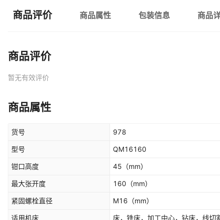
商品评价
商品属性
包装信息
商品
商品评价
暂无有效评价
商品属性
货号
978
型号
QM16160
钳口高度
45
（mm）
最大张开度
160
（mm）
紧固螺栓直径
M16
（mm）
适用机床
床，铣床，加工中心，钻床，线切