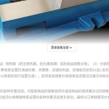
登录查看全部
动）预热期（若无预热期，则为爆发期）前的商品销售价格；（2）分销
计算商家设置的满减优惠、优惠券、店铺返利金、店铺会员折扣以及L会
终以商家的自行设置为准）。前述商品销售价格指商品页面当日展示的标
的各种优惠活动。可能是商品的销售指导价或该商品的曾经展示过的销售
体的成交价格根据商家设置的各种优惠活动发生变化，最终以订单结算页价