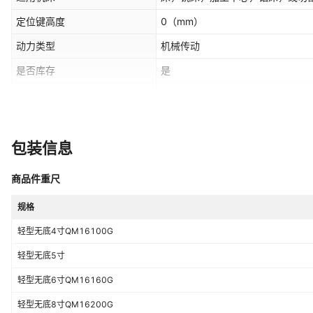
定位键高度
0
（mm）
动力类型
机械传动
是否库存
是
是否跨境出口专供货源
否
包装信息
商品件重尺
规格
轻型无底4寸QM16100G
轻型无底5寸
轻型无底6寸QM16160G
轻型无底8寸QM16200G