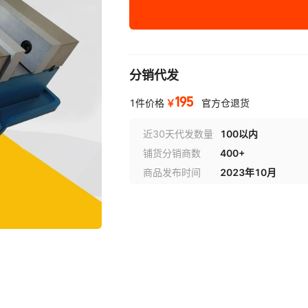
重型无底4寸
重型无底5寸
分销代发
重型无底6寸
195
重型无底6寸加长
￥
1件价格
官方仓退货
重型无底8寸
近30天代发数量
100以内
铺货分销商数
400+
重型无底8寸加长
商品发布时间
2023年10月
重型无底10寸
轻型.无底.全封闭 5寸
轻型.无底.全封闭 6寸
轻型.无底.全封闭 8寸