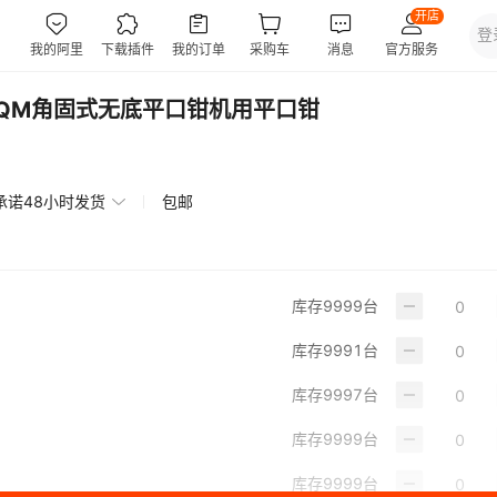
QM角固式无底平口钳机用平口钳
承诺48小时发货
包邮
库存
9999
台
库存
9991
台
库存
9997
台
库存
9999
台
库存
9999
台