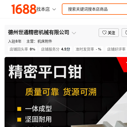
德州世通精密机械有限公司
关注
入驻
8
年
主营：
机床附件
0%
4.5
分
- %
店铺回头率
店铺服务分
准时发货率
店铺好评率