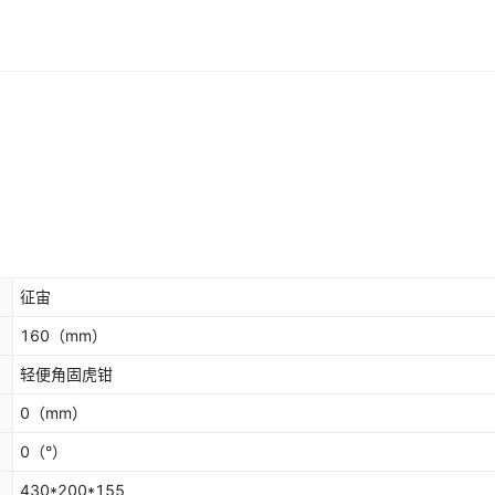
征宙
160
（mm）
轻便角固虎钳
0
（mm）
0
（°）
430*200*155