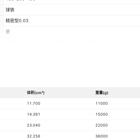
球铁
精密型0.03
是
轻型无底4寸QM16100G,轻型无底5寸,轻型无底6寸QM16160G,轻
8寸QM16200G,重型无底3.2寸,重型无底4寸,重型无底5寸,重型无底
型无底6寸加长,重型无底8寸,重型无底8寸加长,重型无底10寸,轻型.无
封闭 5寸,轻型.无底.全封闭 6寸,轻型.无底.全封闭 8寸
体积(cm³)
重量(g)
11.700
11000
14.391
15000
23.040
22000
32.256
36000