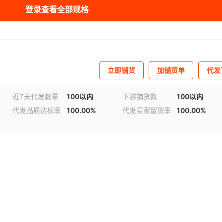
登录查看全部规格
库存
9997
台
库存
9999
台
库存
9998
台
立即铺货
加铺货单
代发
库存
9999
台
库存
9999
台
近7天代发数量
100以内
下游铺货数
100以内
代发品质达标率
100.00%
代发买家留货率
100.00%
库存
9999
台
库存
9999
台
库存
9999
台
库存
9999
台
库存
9999
台