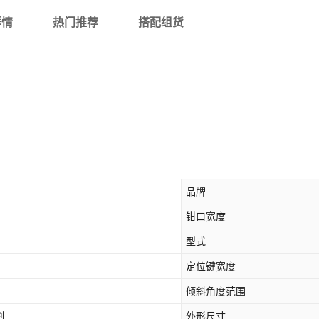
详情
热门推荐
搭配组货
品牌
钳口宽度
型式
定位键宽度
倾斜角度范围
割
外形尺寸