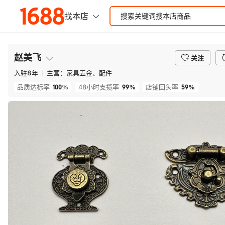
赵美飞
关注
入驻
8
年
主营：
家具五金、配件
100%
99%
59%
品质达标率
48小时支揽率
店铺回头率