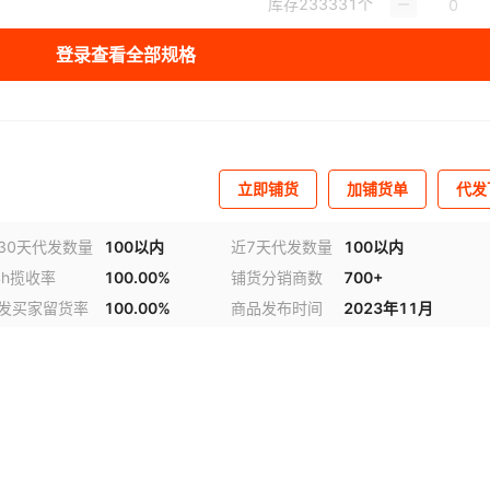
库存
233331
个
登录查看全部规格
立即铺货
加铺货单
代发
30天代发数量
100以内
近7天代发数量
100以内
4h揽收率
100.00%
铺货分销商数
700+
发买家留货率
100.00%
商品发布时间
2023年11月