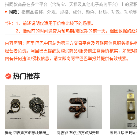
指同款商品在多个平台（含淘宝、天猫及其他电子商务平台）上的累
同款：
指商品名称、外观、规格、成分、颜色、材质、功效、功能等
*注：
1、前述说明仅适用于价格比较下的场景。
2、活动前的时间通常为预热期/爆发期的前一天，但因数据的
内容声明：阿里巴巴中国站为第三方交易平台及互联网信息服务提供
经营者负责。阿里巴巴提醒您购买商品/服务前注意谨慎核实，如您对
内有任何违法/侵权信息，请立即向阿里巴巴举报并提供有效线索。
热门推荐
梅花 仿古青古铜拉环抽屉
红古铜 右钩 仿古锁扣牛角
家具连接件 固定
拉手青古铜色欧式小拉环圆
钩搭扣小千锁箱扣弯钩礼品
件 镜框相框挂件