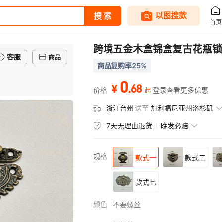
跨境五金木盒锦盒复古花瓶锁
客服
商品
商品复购率25%
0
.
68
¥
价格
登录查看更多优惠
起
浙江台州
送至
加利福尼亚州洛杉矶
7天无理由退货
晚发必赔
规格
款式一
款式二
款式七
颜色
不要螺丝