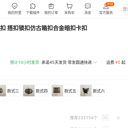
扣 搭扣锁扣仿古箱扣合金暗扣卡扣
预计10小时发货
承诺45天发货·常发圆通快递
运费
¥
5
起
款式三
款式四
款式五
款式六
库存
233154
个