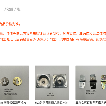
、功效或功能。
商品价格为准。
价格、详情等信息内容系由店铺经营者发布，其真实性、准确性和合法性
过阿里旺旺与店铺经营者沟通确认；阿里巴巴中国站存在海量店铺，如您
mm 圆形相框葫芦挂片
6公分家具脚茶几腿实木沙
三角合页镀彩双两面尖
 铁皮挂 吊柜挂钩 相框
发脚电视柜脚家具连接方形
具画架画板合页柜门57