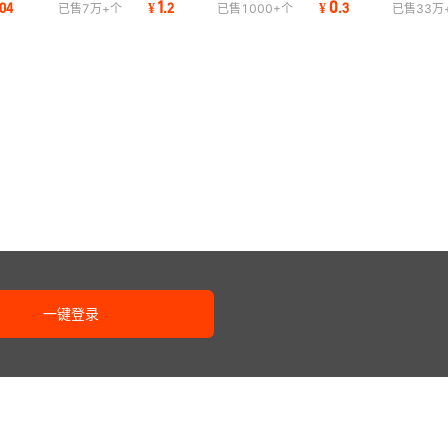
1
0
04
¥
.
2
¥
.
3
已售
7万+
个
已售
1000+
个
已售
33万
金背板挂片
铁片固定件
长窄铰链
一键登录