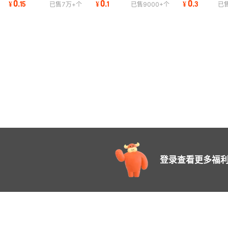
0
0
0
¥
.
15
¥
.
1
¥
.
3
已售
7万+
个
已售
9000+
个
已
形拉环小拉手
盒搭扣木盒
暗扣 挂扣
登录查看更多福利