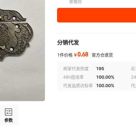
要螺丝
分销代发
0.68
￥
1件价格
官方仓退货
商家代发热度
195
近
48h揽收率
100.00%
2
代发品质达标率
100.00%
代
参数