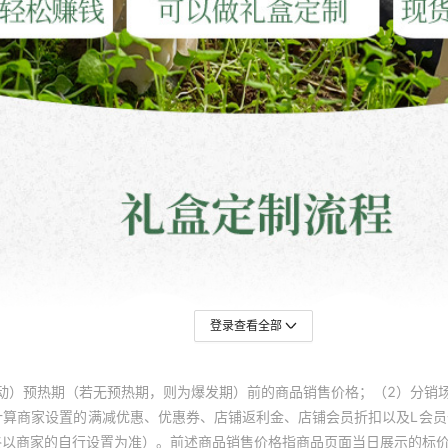
登录查看全部
动）预热期（若无预热期，则为爆发期）前的商品销售价格；（2）分销
计算商家设置的满减优惠、优惠券、店铺返利金、店铺会员折扣以及L会
终以商家的自行设置为准）。前述商品销售价格指商品页面当日展示的标