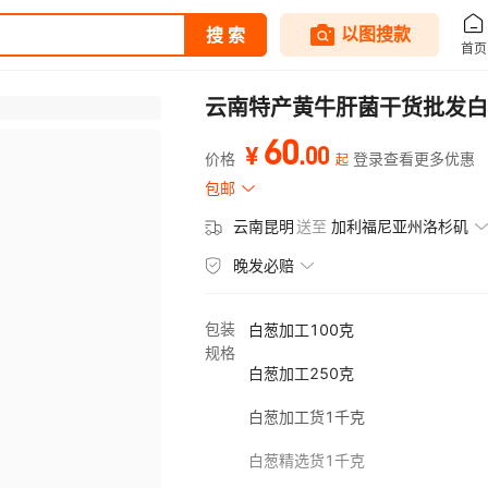
云南特产黄牛肝菌干货批发白
60
.
00
¥
价格
登录查看更多优惠
起
包邮
云南昆明
送至
加利福尼亚州洛杉矶
晚发必赔
包装
白葱加工100克
规格
白葱加工250克
白葱加工货1千克
白葱精选货1千克