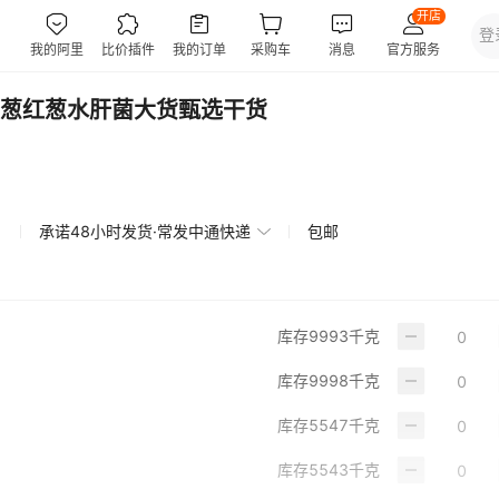
葱红葱水肝菌大货甄选干货
承诺48小时发货·常发中通快递
包邮
库存
9993
千克
库存
9998
千克
库存
5547
千克
库存
5543
千克