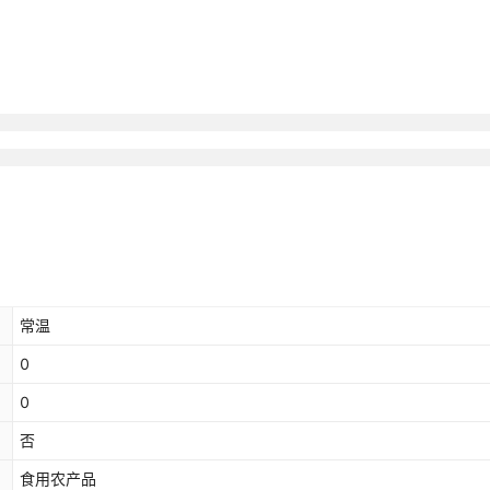
常温
0
0
否
食用农产品