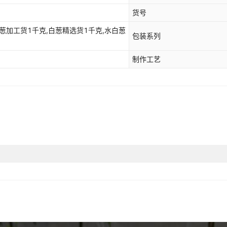
货号
白葱加工货1千克,白葱精选货1千克,水白葱
包装系列
制作工艺