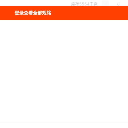
库存
5554
千克
登录查看全部规格
库存
5546
千克