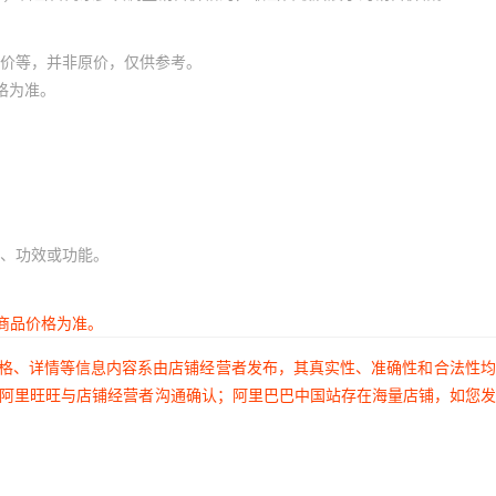
价等，并非原价，仅供参考。
格为准。
、功效或功能。
商品价格为准。
价格、详情等信息内容系由店铺经营者发布，其真实性、准确性和合法性
过阿里旺旺与店铺经营者沟通确认；阿里巴巴中国站存在海量店铺，如您