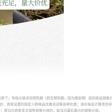
场景下，专指分销活动预热期（若无预热期，则为爆发期）前的商品销售
员价、商家设置的指定人群单品优惠活动等各种优惠；该价格会计算其他
价；若当日商家多次调整销售价格的，取当日最后展示的销售价格。