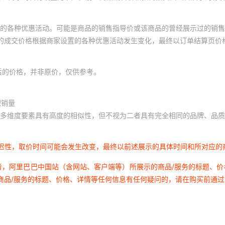
的各种优惠活动。可能是商品的销售指导价或该商品的曾经展示过的销售
体的成交价格根据商家设置的各种优惠活动发生变化，最终以订单结算页价
后的价格，并非原价，仅供参考。
积销量
多维度要素具有高度的相似性，但不视为二者具有完全相同的品牌、品质
延迟性，取价时间可能会发生改变，最终以前述展示的具体时间和所对应的
者，阿里巴巴中国站（含网站、客户端等）所展示的商品/服务的标题、
商品/服务的标题、价格、详情等任何信息有任何疑问的，请在购买前通