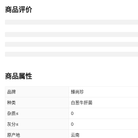
商品评价
商品属性
品牌
臻尚珍
种类
白葱牛肝菌
杂质≤
0
灰分≤
0
原产地
云南