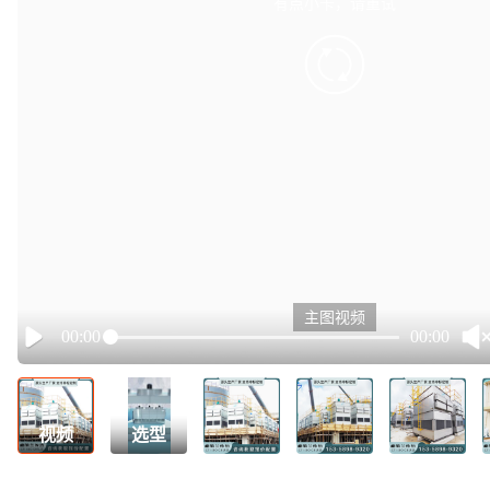
有点小卡，请重试
retry
主图视频
00:00
00:00
Play
视频
选型