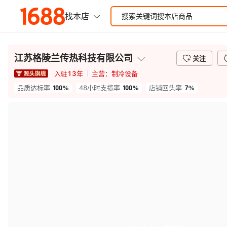
江苏格陵兰传热科技有限公司
关注
入驻
13
年
主营：
制冷设备
100%
100%
7%
品质达标率
48小时支揽率
店铺回头率