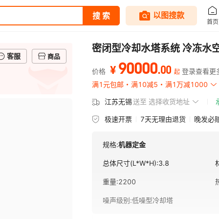
密闭型冷却水塔系统 冷冻水
客服
商品
90000
.
00
¥
价格
登录查看更
起
满1元包邮
满10减5
满1万减1000
江苏无锡
送至
选择收货地址
极速开票
7天无理由退货
晚发必
规格:
机器定金
总体尺寸(L*W*H)
:
3.8
重量
:
2200
噪声级别
:
低噪型冷却塔