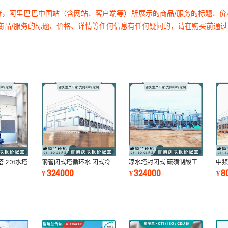
者，阿里巴巴中国站（含网站、客户端等）所展示的商品/服务的标题、
商品/服务的标题、价格、详情等任何信息有任何疑问的，请在购买前通
 20t水塔
钢管闭式塔循环水 闭式冷
凉水塔封闭式 硫磺制酸工
中
 江苏格陵
却塔生产厂家 密闭型方形
艺段循环水密闭冷却水塔
50
324000
324000
8
¥
¥
¥
横流冷却塔厂家
蒸汽冷凝器厂家
塔