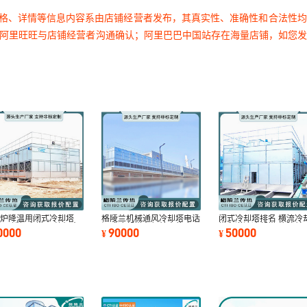
价格、详情等信息内容系由店铺经营者发布，其真实性、准确性和合法性
过阿里旺旺与店铺经营者沟通确认；阿里巴巴中国站存在海量店铺，如您
频炉降温用闭式冷却塔
格陵兰机械通风冷却塔电话
闭式冷却塔排名 横流冷
吨不锈钢水塔 压缩机水
闭式冷却塔在船舶中的应用
塔和逆流冷却塔 格陵兰
0000
90000
50000
¥
¥
横流两侧进风
凉水塔购买
330kw冷却水塔厂