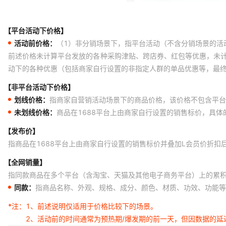
【平台活动下价格】
活动前价格：
（1）非分销场景下，指平台活动（不含分销场景的活
前述价格未计算平台发放的各种采购津贴、跨店券、红包等优惠，未
动下的各种优惠（包括商家自行设置的非指定人群的单品优惠等，最
【非平台活动下价格】
划线价格：
指商家自营销活动场景下的商品价格，该价格不包含平台
未划线价格：
商品在1688平台上由商家自行设置的销售标价，具
【发布价】
指商品在1688平台上由商家自行设置的销售标价并叠加L会员价折扣
【全网销量】
指同款商品在多个平台（含淘宝、天猫及其他电子商务平台）上的累
同款：
指商品名称、外观、规格、成分、颜色、材质、功效、功能等
*注：
1、前述说明仅适用于价格比较下的场景。
2、活动前的时间通常为预热期/爆发期的前一天，但因数据的