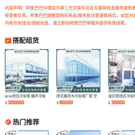
内容声明：阿里巴巴中国站为第三方交易平台及互联网信息服务提供
经营者负责。阿里巴巴提醒您购买商品/服务前注意谨慎核实，如您对
内有任何违法/侵权信息，请立即向阿里巴巴举报并提供有效线索。
搭配组货
pcw闭式冷却塔 循环冷却
闭式循环水冷却塔厂家 空
湿式密闭式冷却塔
水塔闭式 空气压缩机冷却
压机冷却器品牌 离心空压
中国冷却塔品牌
300000
80000
30000
¥
¥
¥
塔 国内品牌厂家
机后冷却器设备
兰传热厂家
热门推荐