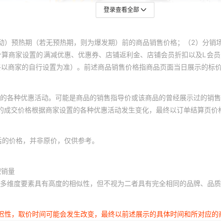
登录查看全部
动）预热期（若无预热期，则为爆发期）前的商品销售价格；（2）分销
计算商家设置的满减优惠、优惠券、店铺返利金、店铺会员折扣以及L会
终以商家的自行设置为准）。前述商品销售价格指商品页面当日展示的标
的各种优惠活动。可能是商品的销售指导价或该商品的曾经展示过的销售
体的成交价格根据商家设置的各种优惠活动发生变化，最终以订单结算页价
后的价格，并非原价，仅供参考。
积销量
多维度要素具有高度的相似性，但不视为二者具有完全相同的品牌、品质
延迟性，取价时间可能会发生改变，最终以前述展示的具体时间和所对应的