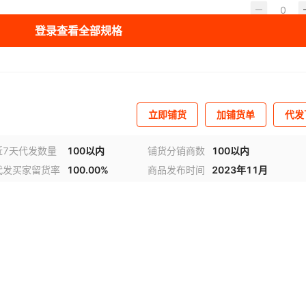
登录查看全部规格
立即铺货
加铺货单
代发
近7天代发数量
100以内
铺货分销商数
100以内
代发买家留货率
100.00%
商品发布时间
2023年11月
视频