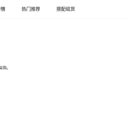
详情
热门推荐
搭配组货
采购。