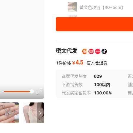
黄金色项链【40+5cm】
黄金色手链【16+3cm】
双层字母圆片项链（金色）
小茄子项链（白金色）
密文代发
小茄子项链（金色）
4.5
￥
1件价格
官方仓退货
月亮猫吊坠（白金色）配盒
商家代发热度
629
近
下游铺货数
100以内
铺
白钻四叶草项链
讲解
代发买家留货率
100.00%
商
满钻四叶草项链
展开已售罄商品
参数