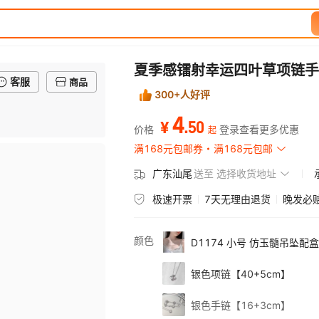
夏季感镭射幸运四叶草项链手
客服
商品
300+人好评
4
.
50
¥
价格
登录查看更多优惠
起
满168元包邮券
满168元包邮
广东汕尾
送至
选择收货地址
极速开票
7天无理由退货
晚发必
颜色
D1174 小号 仿玉髓吊坠配
银色项链【40+5cm】
银色手链【16+3cm】