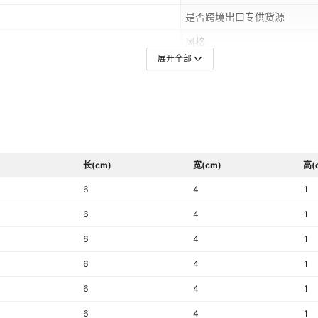
是否跨境出口专供货源
风格
展开全部
生产编号
,中东
适用人群
长(cm)
宽(cm)
高(
6
4
1
6
4
1
6
4
1
6
4
1
6
4
1
6
4
1