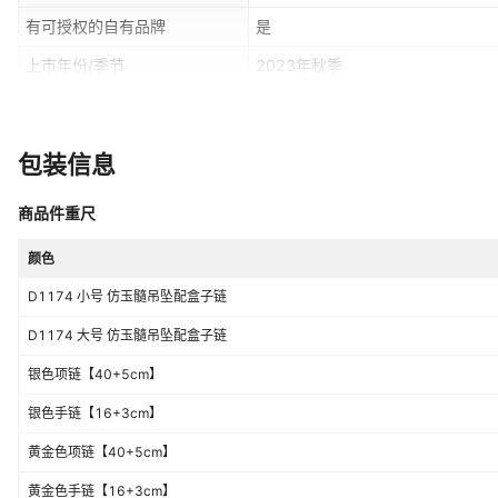
有可授权的自有品牌
是
上市年份/季节
2023年秋季
风格分类
时尚通勤
主要销售地区
非洲,欧洲,南美,东南亚,北美,东北亚
包装信息
流行元素分类
植物花卉
商品件重尺
颜色
D1174 小号 仿玉髓吊坠配盒子链
D1174 大号 仿玉髓吊坠配盒子链
银色项链【40+5cm】
银色手链【16+3cm】
黄金色项链【40+5cm】
黄金色手链【16+3cm】