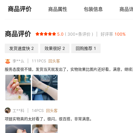
商品评价
商品属性
包装信息
商品
商品评价
5.0
300+
条评价
好评率
100
%
发货速度快
2
效果很好
2
回购推荐
1
李**么
111
PCS
回头客
服务态度很不错，发货当天就发出了，实物效果比图片还好看，满意，继续
工**料
14
PCS
回头客
项链实物真的太好看了，很闪，很百搭，非常满意。