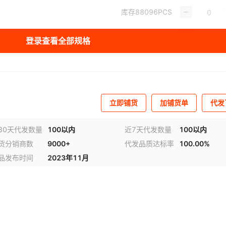
库存
88096
PCS
库存
88622
PCS
登录查看全部规格
库存
30
PCS
库存
88843
PCS
库存
88734
PCS
立即铺货
加铺货单
代发
库存
88795
PCS
子链
30天代发数量
100以内
近7天代发数量
100以内
货分销商数
9000+
代发品质达标率
100.00%
库存
88812
PCS
视频
品发布时间
2023年11月
库存
88733
PCS