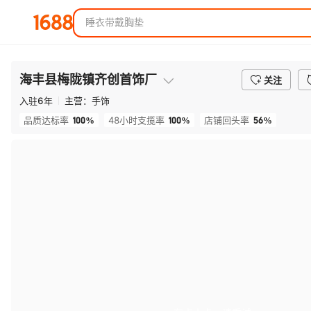
海丰县梅陇镇齐创首饰厂
关注
入驻
6
年
主营：
手饰
100%
100%
56%
品质达标率
48小时支揽率
店铺回头率