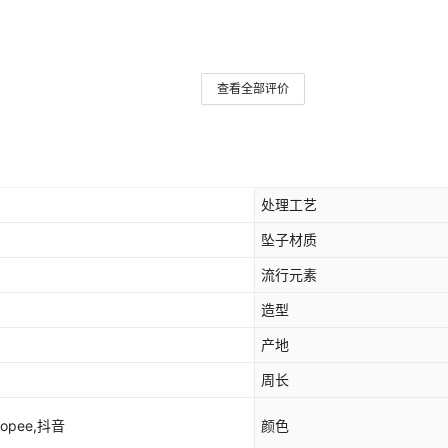
查看全部评价
处理工艺
坠子材质
流行元素
造型
产地
周长
hopee,抖音
颜色