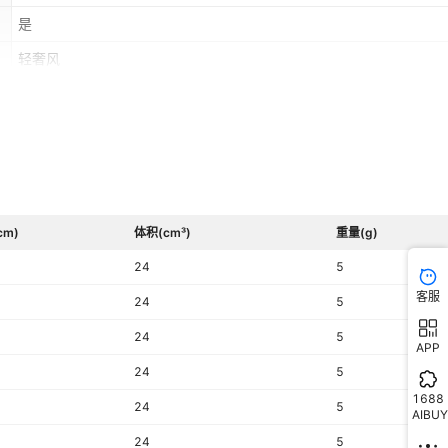
手链【16+3cm】,双层字母圆片项链（金色）,小茄子项链（白金色）
是
子项链（金色）,月亮猫吊坠（白金色）配盒子链,白钻四叶草项链,满
草项链
轻奢风
PRA564
女式
cm)
体积(cm³)
重量(g)
24
5
客服
24
5
24
5
APP
24
5
1688
24
5
AIBUY
24
5