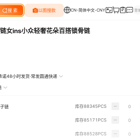
链女ins小众轻奢花朵百搭锁骨链
承诺48小时发货·常发圆通快递
赔
库存
88345
PCS
盒子链
库存
85171
PCS
库存
88528
PCS