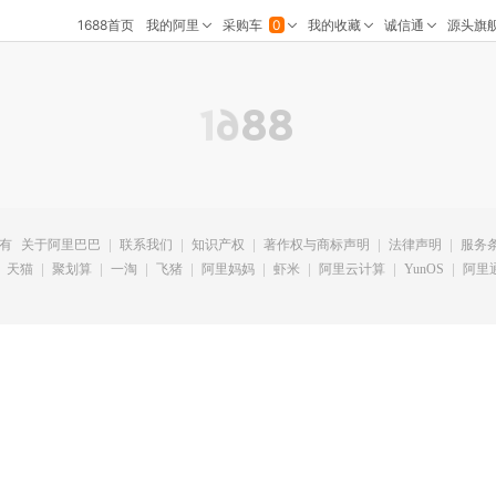
所有
关于阿里巴巴
联系我们
知识产权
著作权与商标声明
法律声明
服务
天猫
聚划算
一淘
飞猪
阿里妈妈
虾米
阿里云计算
YunOS
阿里