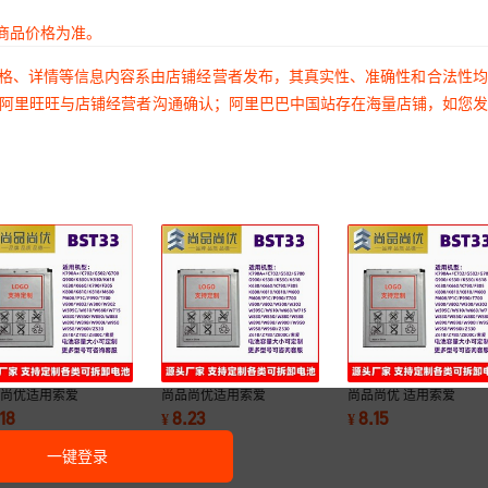
商品价格为准。
价格、详情等信息内容系由店铺经营者发布，其真实性、准确性和合法性
过阿里旺旺与店铺经营者沟通确认；阿里巴巴中国站存在海量店铺，如您
品尚优适用索爱
尚品尚优适用索爱
尚品尚优 适用索爱
0/K660/K790/F305/K800
P990/T700/V800/V802/W300
G900/K530I/K550/K
.18
8.23
8.15
¥
¥
00mAh BST33锂电池
1000mAh BST33锂电池
1000mAh BST33锂电
一键登录