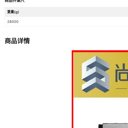
商品件重尺
是否跨境出口专供货源
是
商品名称
BST33电池
重量(g)
28000
商品详情