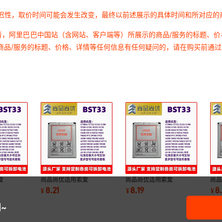
延迟性，取价时间可能会发生改变，最终以前述展示的具体时间和所对应的
者，阿里巴巴中国站（含网站、客户端等）所展示的商品/服务的标题、
商品/服务的标题、价格、详情等任何信息有任何疑问的，请在购买前通
爱
尚品尚优适用索爱
尚品尚优适用索爱
尚
880/W888/W890
W898/W900I/W950/W958/W9601000mAh
K810/K818/M600/M608/P1C/
K63
8.21
8.19
8
¥
¥
¥
T33锂电池
BST33锂电池
1000mAh BST33锂电池
10
~