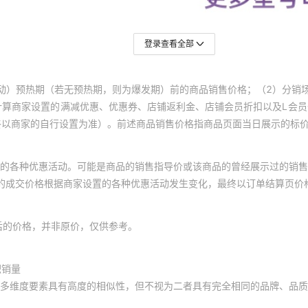
登录查看全部
动）预热期（若无预热期，则为爆发期）前的商品销售价格；（2）分销
计算商家设置的满减优惠、优惠券、店铺返利金、店铺会员折扣以及L会
终以商家的自行设置为准）。前述商品销售价格指商品页面当日展示的标
的各种优惠活动。可能是商品的销售指导价或该商品的曾经展示过的销售
体的成交价格根据商家设置的各种优惠活动发生变化，最终以订单结算页价
后的价格，并非原价，仅供参考。
积销量
多维度要素具有高度的相似性，但不视为二者具有完全相同的品牌、品质