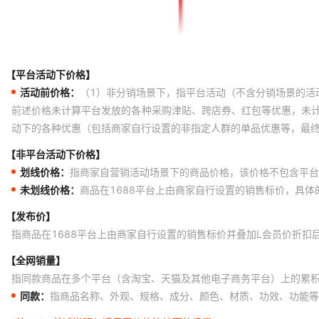
【平台活动下价格】
活动前价格：
（1）非分销场景下，指平台活动（不含分销场景的活
前述价格未计算平台发放的各种采购津贴、跨店券、红包等优惠，未
动下的各种优惠（包括商家自行设置的非指定人群的单品优惠等，最
【非平台活动下价格】
划线价格：
指商家自营销活动场景下的商品价格，该价格不包含平台
未划线价格：
商品在1688平台上由商家自行设置的销售标价，具
【发布价】
指商品在1688平台上由商家自行设置的销售标价并叠加L会员价折扣
【全网销量】
指同款商品在多个平台（含淘宝、天猫及其他电子商务平台）上的累
同款：
指商品名称、外观、规格、成分、颜色、材质、功效、功能等