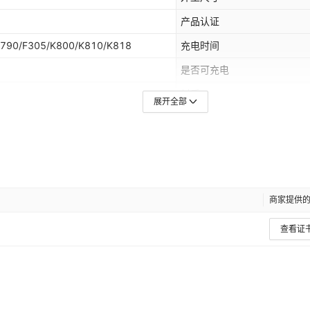
产品认证
K790/F305/K800/K810/K818
充电时间
是否可充电
材质
展开全部
充电电压
工作温度
适用范围
保质期限
商家提供
内阻
查看证
负载电压
标称容量
LAZADA,其他
主要销售地区