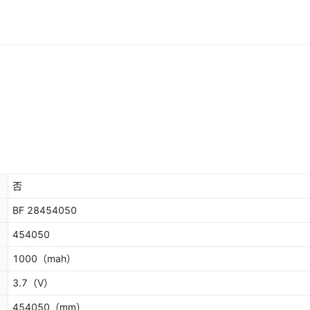
否
BF 28454050
454050
1000
（mah）
3.7
（V）
454050
（mm）