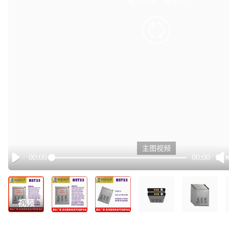
有点小卡，请重试
retry
主图视频
00:00
00:00
Play
视频