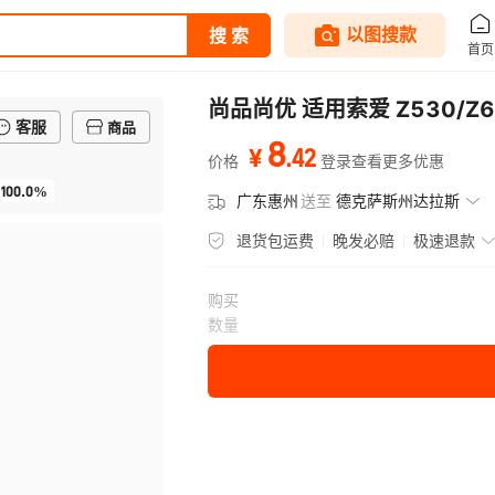
尚品尚优 适用索爱 Z530/Z61
客服
商品
8
.
42
¥
价格
登录查看更多优惠
100.0%
广东惠州
送至
德克萨斯州达拉斯
退货包运费
晚发必赔
极速退款
购买
数量