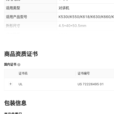
适用类型
对讲机
适用产品型号
K530I/K550/K618/K630/K660/
外形尺寸
4.5*40*50.5mm
标准容量
1000mAh
产品名称
BST36锂电池
储存温度
-20℃～+45℃
商品资质证书
净重
28
（g）
国内证书
最小容量
1000mAh
证书名
证书编号
电芯标准
A品
UL
US 72226495 01
出厂电压
≥3.85V
是否充电
是
包装信息
主要下游平台
ebay,亚马逊,wish,速卖通,独立站,