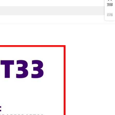
BST33锂电池
顶部
旧版