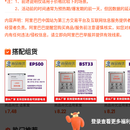
*注：
1、前述说明仅适用于价格比较下的场景。
2、活动前的时间通常为预热期/爆发期的前一天，但因数据的
内容声明：阿里巴巴中国站为第三方交易平台及互联网信息服务提供
经营者负责。阿里巴巴提醒您购买商品/服务前注意谨慎核实，如您对
内有任何违法/侵权信息，请立即向阿里巴巴举报并提供有效线索。
搭配组货
尚品尚优 适索爱
尚品尚优适用索爱
尚品尚优适用索
U5i/U8i/X8/E15i/E16i/SK17i
W302/W595C/W610/W660/W7151000mAh
W830/W850/W
7.48
8.22
8.21
¥
¥
¥
900mAh EP500锂电池
BST33锂电池
1000mAh BS
登录查看更多福利