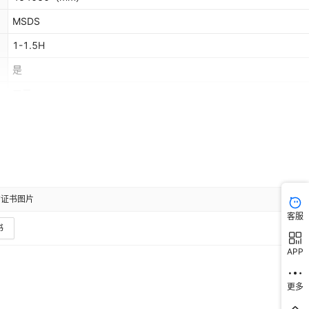
MSDS
1-1.5H
是
三元
4.2V
0~+45℃
医疗机械，消费电子类 电动工具 手机对讲机
1年
的证书图片
≤180mΩ
客服
书
4.25V
APP
1000mAh
非洲,欧洲,南美,东南亚,北美,东北亚,中东,其他
更多