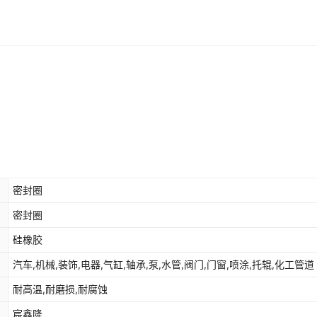
密封圈
密封圈
硅橡胶
汽车,机械,装饰,电器,气缸,轴承,泵,水管,阀门,门窗,喷涂,托辊,化工管道
耐高温,耐磨损,耐腐蚀
宸鑫隆