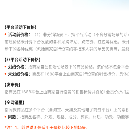
【平台活动下价格】
活动前价格：
（1）非分销场景下，指平台活动（不含分销场景的活
前述价格未计算平台发放的各种采购津贴、跨店券、红包等优惠，未
动下的各种优惠（包括商家自行设置的非指定人群的单品优惠等，最
【非平台活动下价格】
划线价格：
指商家自营销活动场景下的商品价格，该价格不包含平台
未划线价格：
商品在1688平台上由商家自行设置的销售标价，具
【发布价】
指商品在1688平台上由商家自行设置的销售标价并叠加L会员价折扣
【全网销量】
指同款商品在多个平台（含淘宝、天猫及其他电子商务平台）上的累
同款：
指商品名称、外观、规格、成分、颜色、材质、功效、功能等
*注：
1、前述说明仅适用于价格比较下的场景。