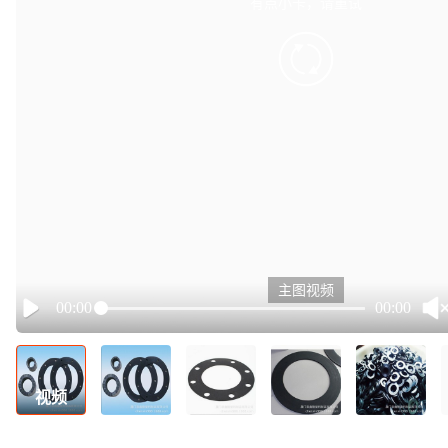
有点小卡，请重试
retry
主图视频
00:00
00:00
Play
视频