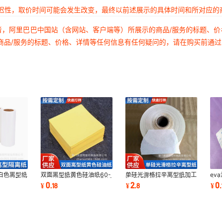
延迟性，取价时间可能会发生改变，最终以前述展示的具体时间和所对应的
者，阿里巴巴中国站（含网站、客户端等）所展示的商品/服务的标题、
商品/服务的标题、价格、详情等任何信息有任何疑问的，请在购买前通
白色离型纸
双面离型纸黄色硅油纸60-
单硅光滑格拉辛离型纸加工
ev
画用分隔纸
120克重防粘格拉辛离型纸
隔离纸防粘单双硅离型纸不
克
0
2
0
¥
.
18
¥
.
8
¥
.
双面覆膜标签纸
干胶离型纸厂
移