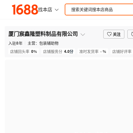
厦门宸鑫隆塑料制品有限公司
关注
入驻
8
年
主营：
包装辅助物
0%
4.0
分
- %
店铺回头率
店铺服务分
准时发货率
店铺好评率