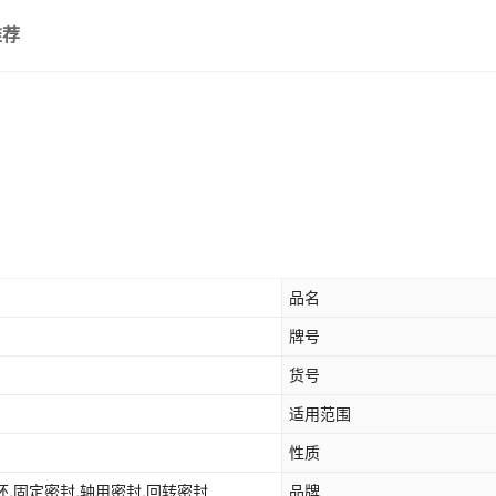
推荐
品名
牌号
货号
适用范围
性质
环,固定密封,轴用密封,回转密封
品牌