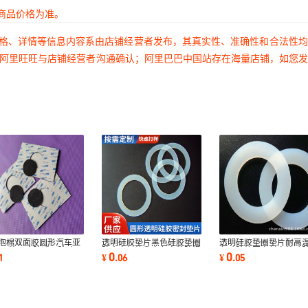
商品价格为准。
价格、详情等信息内容系由店铺经营者发布，其真实性、准确性和合法性
过阿里旺旺与店铺经营者沟通确认；阿里巴巴中国站存在海量店铺，如您
a泡棉双面胶圆形汽车亚
透明硅胶垫片黑色硅胶垫圈
透明硅胶垫圈垫片耐高
力强粘无痕胶透明胶贴可
防水密封垫乳白色自粘防滑
色硅胶垫圈密封自粘硅
0
0
1
¥
.
06
¥
.
05
双面胶批发
脚垫厂家
圈背胶硅胶垫