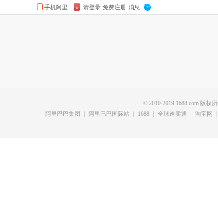
© 2010-2019 1688.com 版权
阿里巴巴集团
阿里巴巴国际站
1688
全球速卖通
淘宝网