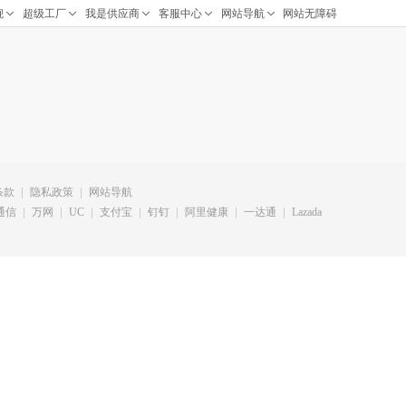
条款
隐私政策
网站导航
通信
万网
UC
支付宝
钉钉
阿里健康
一达通
Lazada