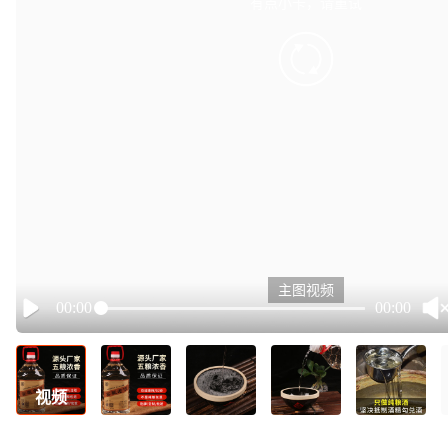
有点小卡，请重试
retry
主图视频
00:00
00:00
Play
视频