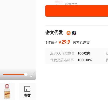
桶装定制
密文代发
29.9
￥
1件价格
官方仓退货
近30天代发数量
100以内
代发品质达标率
100.00%
参数