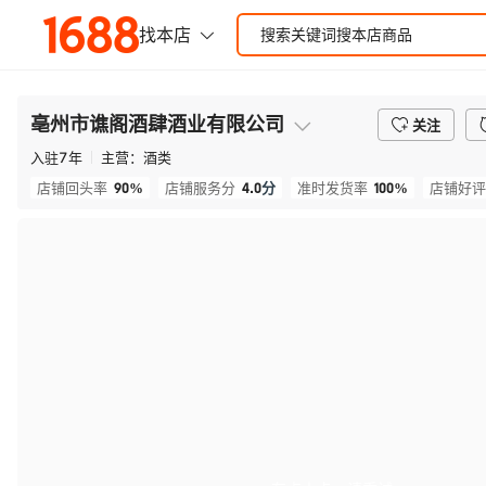
亳州市谯阁酒肆酒业有限公司
关注
入驻
7
年
主营：
酒类
90%
4.0
分
100%
店铺回头率
店铺服务分
准时发货率
店铺好评