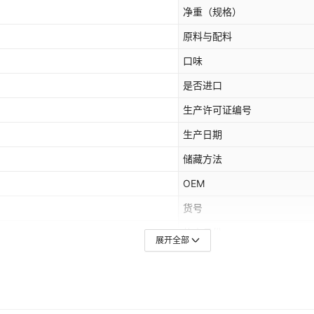
净重（规格）
原料与配料
口味
是否进口
生产许可证编号
生产日期
储藏方法
OEM
货号
热卖月份
展开全部
储存条件
酒精含量