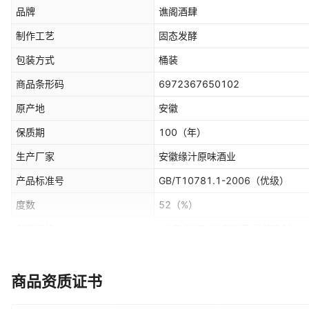
品牌
谯阁酒肆
制作工艺
固态发酵
包装方式
桶装
商品条形码
6972367650102
原产地
安徽
保质期
100
（年）
生产厂家
安徽缘汁原味酒业
产品标准号
GB/T10781.1-2006（优级）
度数
52
（%）
包装规格
42度,52度,60度泡酒,桶装定制
是否礼盒装
否
特产
是
商品资质证书