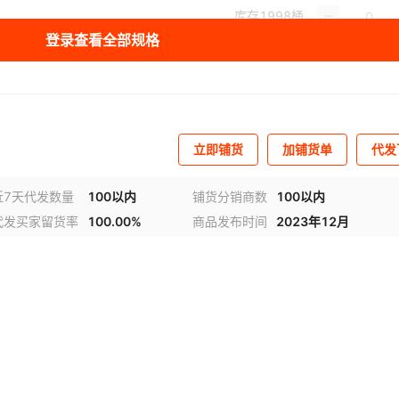
库存
1998
桶
登录查看全部规格
立即铺货
加铺货单
代发
近7天代发数量
100以内
铺货分销商数
100以内
代发买家留货率
100.00%
商品发布时间
2023年12月