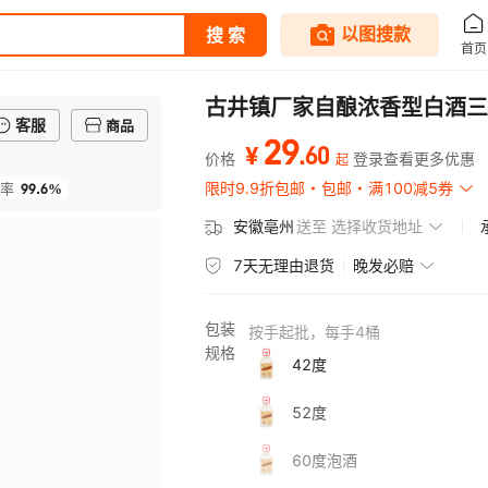
古井镇厂家自酿浓香型白酒三
客服
商品
29
.
60
¥
价格
登录查看更多优惠
起
99.6%
限时9.9折包邮
包邮
满100减5券
率
安徽亳州
送至
选择收货地址
7天无理由退货
晚发必赔
包装
按
手
起批，每
手
4
桶
规格
42度
52度
60度泡酒