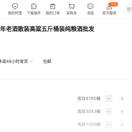
年老酒散装高粱五斤桶装纯粮酒批发
承诺48小时发货
包邮
库存
4760
桶
库存
3043
桶
库存
1990
桶