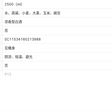
2500
（ml）
水、高粱、小麦、大麦、玉米、豌豆
浓香型白酒
否
SC11534160213988
见桶身
阴凉、恒温、避光
否
012
全年
常温
52