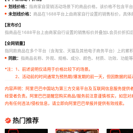
划线价格：
指商家自营销活动场景下的商品价格，该价格不包含平台
未划线价格：
商品在1688平台上由商家自行设置的销售标价，具
【发布价】
指商品在1688平台上由商家自行设置的销售标价并叠加L会员价折扣
【全网销量】
指同款商品在多个平台（含淘宝、天猫及其他电子商务平台）上的累
同款：
指商品名称、外观、规格、成分、颜色、材质、功效、功能等
*注：
1、前述说明仅适用于价格比较下的场景。
2、活动前的时间通常为预热期/爆发期的前一天，但因数据的
内容声明：阿里巴巴中国站为第三方交易平台及互联网信息服务提供
经营者负责。阿里巴巴提醒您购买商品/服务前注意谨慎核实，如您对
内有任何违法/侵权信息，请立即向阿里巴巴举报并提供有效线索。
热门推荐