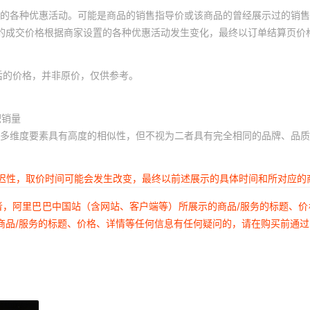
的各种优惠活动。可能是商品的销售指导价或该商品的曾经展示过的销售
体的成交价格根据商家设置的各种优惠活动发生变化，最终以订单结算页价
后的价格，并非原价，仅供参考。
积销量
多维度要素具有高度的相似性，但不视为二者具有完全相同的品牌、品质
延迟性，取价时间可能会发生改变，最终以前述展示的具体时间和所对应的
者，阿里巴巴中国站（含网站、客户端等）所展示的商品/服务的标题、
商品/服务的标题、价格、详情等任何信息有任何疑问的，请在购买前通