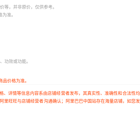
价等，并非原价，仅供参考。
格为准。
、功效或功能。
商品价格为准。
价格、详情等信息内容系由店铺经营者发布，其真实性、准确性和合法性
过阿里旺旺与店铺经营者沟通确认；阿里巴巴中国站存在海量店铺，如您