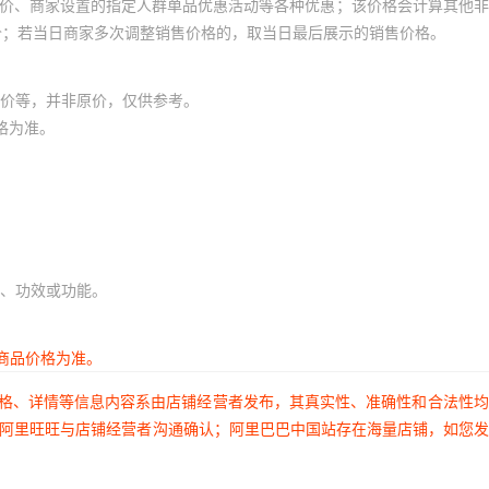
员价、商家设置的指定人群单品优惠活动等各种优惠；该价格会计算其他
价；若当日商家多次调整销售价格的，取当日最后展示的销售价格。
价等，并非原价，仅供参考。
格为准。
、功效或功能。
商品价格为准。
价格、详情等信息内容系由店铺经营者发布，其真实性、准确性和合法性
过阿里旺旺与店铺经营者沟通确认；阿里巴巴中国站存在海量店铺，如您