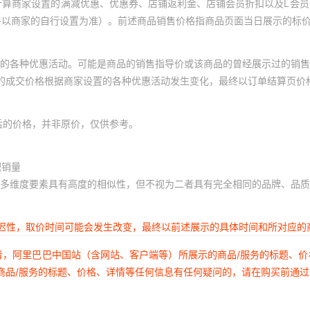
计算商家设置的满减优惠、优惠券、店铺返利金、店铺会员折扣以及L会
终以商家的自行设置为准）。前述商品销售价格指商品页面当日展示的标
的各种优惠活动。可能是商品的销售指导价或该商品的曾经展示过的销售
体的成交价格根据商家设置的各种优惠活动发生变化，最终以订单结算页价
后的价格，并非原价，仅供参考。
积销量
多维度要素具有高度的相似性，但不视为二者具有完全相同的品牌、品质
延迟性，取价时间可能会发生改变，最终以前述展示的具体时间和所对应的
者，阿里巴巴中国站（含网站、客户端等）所展示的商品/服务的标题、
商品/服务的标题、价格、详情等任何信息有任何疑问的，请在购买前通