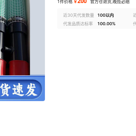
200
￥
1件价格
官方仓退货,晚揽必赔
近30天代发数量
100以内
代发品质达标率
100.00%