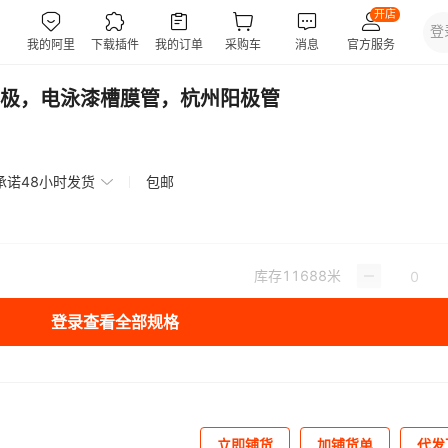
极，电泳漆槽膜管，杭州阳极管
承诺48小时发货
包邮
库存
11688
米
登录查看全部规格
立即铺货
加铺货单
代发