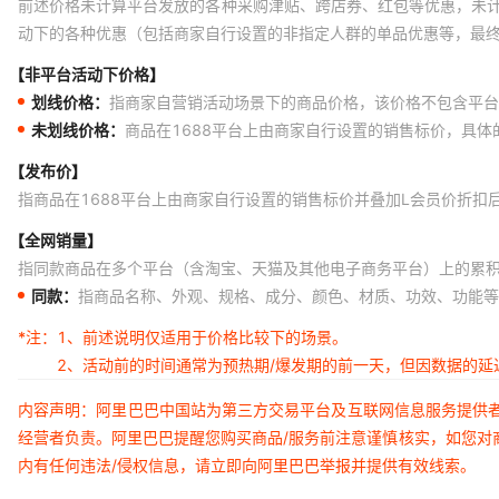
前述价格未计算平台发放的各种采购津贴、跨店券、红包等优惠，未
动下的各种优惠（包括商家自行设置的非指定人群的单品优惠等，最
【非平台活动下价格】
划线价格：
指商家自营销活动场景下的商品价格，该价格不包含平台
未划线价格：
商品在1688平台上由商家自行设置的销售标价，具
【发布价】
指商品在1688平台上由商家自行设置的销售标价并叠加L会员价折扣
【全网销量】
指同款商品在多个平台（含淘宝、天猫及其他电子商务平台）上的累
同款：
指商品名称、外观、规格、成分、颜色、材质、功效、功能等
*注：
1、前述说明仅适用于价格比较下的场景。
2、活动前的时间通常为预热期/爆发期的前一天，但因数据的
内容声明：阿里巴巴中国站为第三方交易平台及互联网信息服务提供
经营者负责。阿里巴巴提醒您购买商品/服务前注意谨慎核实，如您对
内有任何违法/侵权信息，请立即向阿里巴巴举报并提供有效线索。