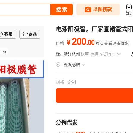
电泳阳极管，厂家直销管式阳
客服
商品
200
.
00
¥
价格
登录查看更多优惠
- %
浙江杭州
送至
选择收货地址
晚发必赔
规格
定制
分销代发