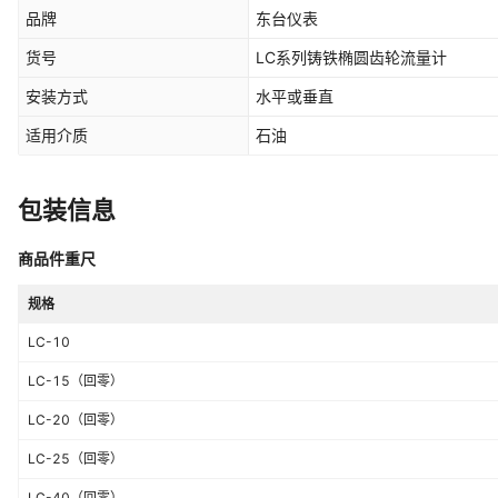
品牌
东台仪表
货号
LC系列铸铁椭圆齿轮流量计
安装方式
水平或垂直
适用介质
石油
包装信息
商品件重尺
规格
LC-10
LC-15（回零）
LC-20（回零）
LC-25（回零）
LC-40（回零）