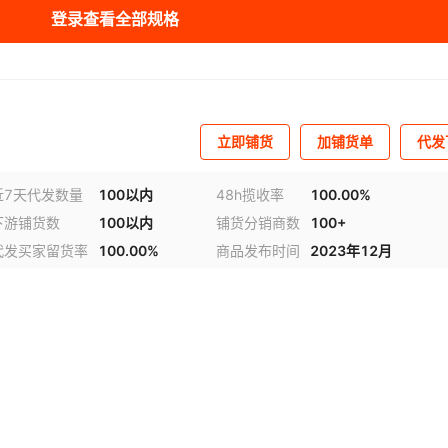
登录查看全部规格
DN15
1.6
¥
700
99973
DN20
1.6
¥
700
99989
DN25
1.6
¥
850
99993
立即铺货
加铺货单
代发
DN40
1.6
¥
950
99999
近7天代发数量
100以内
48h揽收率
100.00%
下游铺货数
100以内
铺货分销商数
100+
DN50
1.6
¥
1200
99995
代发买家留货率
100.00%
商品发布时间
2023年12月
DN65
1.6
¥
1500
99988
DN80
1.6
¥
1600
99998
DN80
1.6
¥
2200
99992
DN100
1.6
¥
2400
99988