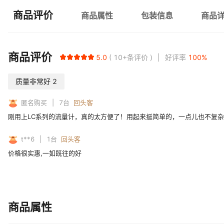
商品评价
商品属性
包装信息
商品
商品评价
5.0
10+
条评价
好评率
100
%
质量非常好
2
匿名购买
7
台
回头客
刚用上LC系列的流量计，真的太方便了！用起来挺简单的，一点儿也不复
t**6
1
台
回头客
价格很实惠,一如既往的好
商品属性