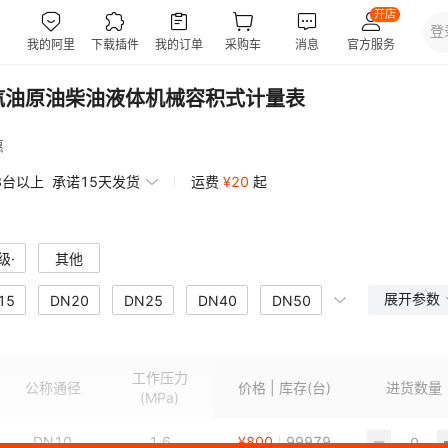
汽油原油柴油液体机械容积式计量表
惠
3台以上
承诺15天发货
运费
¥
20
起
级·
其他
展开参数
15
DN20
DN25
DN40
DN50
00
DN150
DN200
DN5000
工作压力
公称通径
价格 | 库存(台)
进货数量
(MPa)
DN10
1.6
¥
800
99979