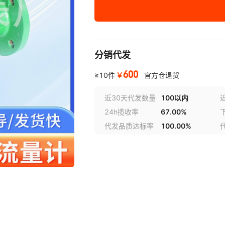
LC-15（回零）
0.5级
LC-20（回零）
0.5级
分销代发
LC-25（回零）
0.5级
600
￥
≥10件
官方仓退货
LC-40（回零）
0.5级
近30天代发数量
100以内
24h揽收率
67.00%
LC-50（回零）
0.5级
代发品质达标率
100.00%
LC-65（回零）
0.5级
LC-80（回零）
0.5级·
LC-80（回零）大
0.5级
LC-100（回零）
0.5级·