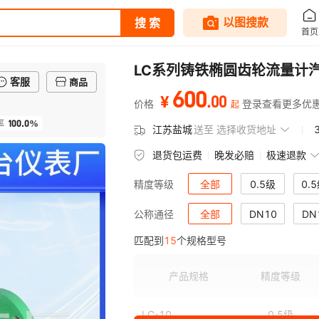
LC系列铸铁椭圆齿轮流量计
客服
商品
600
.
00
¥
价格
登录查看更多优
起
100.0%
率
江苏盐城
送至
选择收货地址
退货包运费
晚发必赔
极速退款
全部
0.5级
0.5
精度等级
全部
DN10
DN
公称通径
匹配到
15
个规格型号
DN65
DN80
DN1
产品规格
精度等级
LC-10
0.5级