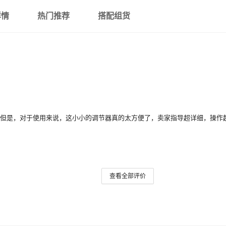
详情
热门推荐
搭配组货
LC-100（回零）大
0.5级
LC-150（回零）
0.5级·
LC-150（回零）大
0.5级
LC-200（回零）
0.5级
其他规格dingzhi
其他
杂但是，对于使用来说，这小小的调节器真的太方便了，卖家指导超详细，操作
查看全部评价