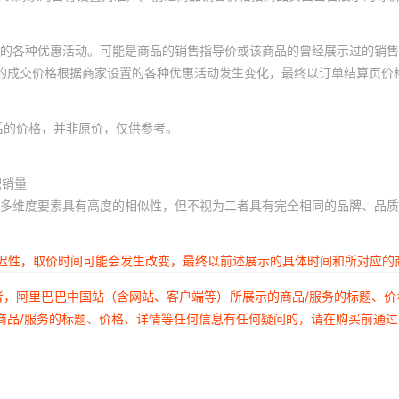
LTL-16KHR-021A
LTL2F3
的各种优惠活动。可能是商品的销售指导价或该商品的曾经展示过的销售
体的成交价格根据商家设置的各种优惠活动发生变化，最终以订单结算页价
LTL-16KP-021A
LTL2F3
LTL-16KYE-002
LTL2F3V
后的价格，并非原价，仅供参考。
LTL-1AHAE
LTL2F3V
积销量
多维度要素具有高度的相似性，但不视为二者具有完全相同的品牌、品质
LTL-1AHE
LTL2F7J
延迟性，取价时间可能会发生改变，最终以前述展示的具体时间和所对应的
LTL-1AHEE
LTL2F7J
者，阿里巴巴中国站（含网站、客户端等）所展示的商品/服务的标题、
商品/服务的标题、价格、详情等任何信息有任何疑问的，请在购买前通
LTL-1AHG
LTL2F7J
LTL-1AHGE
LTL2F7J