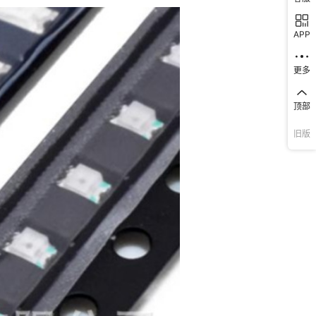
SJW
LTL42EKEKNN
LTW-150ZDS5
¥
1
23900
LTL2V
APP
SJWP
LTL42EKSKNN
LTW-170TK
¥
1
23900
LTL2V3SS
更多
SJWS
LTL42EVHJNT
LTW-170ZDC
¥
1
23900
LTL2V
顶部
旧版
8DJ
LTL-42GD
LTW-170ZDCLED
¥
1
23900
LTL2V
LTW-193ZDS5-
J-002
LTL42KE6N
¥
1
23900
LTL2V
WHLED
8GJ
LTL-42MDNHKPR
LTW-198ZDS5-R
¥
1
23900
LTL2V3UE
LTL2V3UE
8HK
LTL42NJGKNN
LTW-206DCG-A51
¥
1
23900
P
VJ
LTL42NJRKNN
LTW-206DCG-GE
¥
1
23900
LTL2V