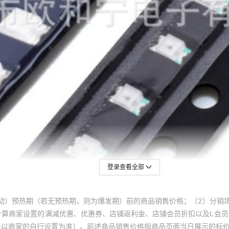
LTL-14CYJ
LTL-29
LTL-16KE-011A
LTL-298W
LTL-16KE-052A
LTL2F36
LTL-16KGE-011A
LTL2F3C
LTL-16KGE-071A
LTL2F3K
LTL-16KGE-0G1A
LTL2F3
登录查看全部
LTL-16KGE-152A
LTL2F3
动）预热期（若无预热期，则为爆发期）前的商品销售价格；（2）分销
LTL-16KGP
LTL2F3
计算商家设置的满减优惠、优惠券、店铺返利金、店铺会员折扣以及L会
终以商家的自行设置为准）。前述商品销售价格指商品页面当日展示的标