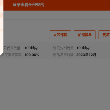
登录查看全部规格
GKNN
D
LTL42KE6N
LTL2F3KHK
LTL-42MDNHKPR
LTL2F3KRK
LTL2F3KSK
LTL2F3KYK
KYK
LTL-4252N
LTW-020ZDCG
¥
1
23900
LTL2T3TB
NT
NJRKNN
LTL2F3VYKNT
LTL42NKFD
LTL2F7JDDNN
LTL42NKFKNN
LTL2F7JDTNN
KNN
JETNN
LTL42NKRKNN-0B2A
LTL2F7JGDNN
LTL2F7JGTNN
LTL42NKRTH51P
LTL2F7JRDNN
HYE
LTL-4253
LTW-020ZDCG5
¥
1
23900
LTL2T3
立即铺货
加铺货单
代发
KNN
VEK
LTL2G3VSK
LTL42TBK8
LTL2H3HRKL13
LTL42TG6N
LTL2H3KEK
-081A
LTL-4254
LTW-020ZDCG-E1
¥
1
23900
LTL2T
-012A
NA1
LTL42UB6NA2
LTL2H3SEKS
LTL42ZBK4
LTL2H3SYK
LTL2H3SYK-0B2A
近7天代发数量
100以内
铺货分销商数
100以内
HG
LTL-4256N
LTW-020ZDCG-E2
¥
1
23900
LTL2T3T
代发买家留货率
100.00%
商品发布时间
2023年12月
H3TBK
LTL433TBJ4
LTL2H3TCKS6
LTL-433Y
LTL2H3VEKNT
LTL2H3VFKS
HG
LTL-4261N
LTW-020ZDCG-P1
¥
1
23900
LTL2T3
3CKB
87TGT6
LTL2L3VEJS
LTL487TGT6-B41A
LTL2L3VEJS-032A
LTL4A3TEJS
LTL2L3VSJS
EDS
P3AYK
LTL-5223
LTL2P3KAK-071A
LTL-5224
LTL2P3KGK4
LTL2P3KGKNN
HGD
LTL-4261NR
LTW-020ZDCG-TH
¥
1
23900
LTL2T3TG
-002A
-11
LTL-5233
LTL2P3TBK4
LTL-5234
LTL2P3TBK5
LTL-5234P
LTL2P3UBK
HY
LTL-4263
LTW-089E2CG-A
¥
1
23900
LTL2U
S-132A
8-022
LTL2P3VSKNT
LTL-5253
LTL-5254
LTL2P7UBK
LTL-5298
LTL2R3JFDNN
LTW-
HYA
LTL-4266N
¥
1
23900
LTL2U
JRKNN
LTL-58EHJ
LTL2R3KAK-071A
LTL-58EHJ-002
LTL2R3KEK
LTL-709E
LTL2R3KFK