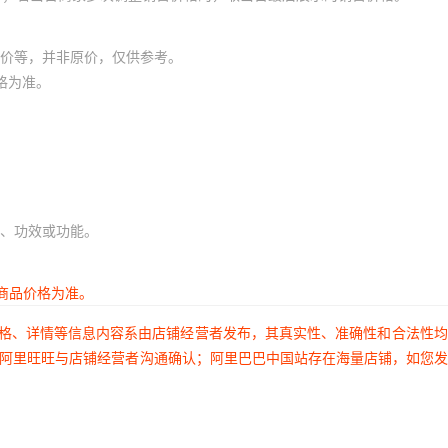
KYK
LTL42TBK8
LTW-2R3D7
¥
1
23900
LTL-30
价等，并非原价，仅供参考。
格为准。
SFK
LTL42TG6N
LTW-2S3D7
¥
1
23900
LTL-3
AKNT
LTL42UB6N
LTW-2S3D8
¥
1
23900
LTL-
YKNT
LTL42UB6NA1
LTW-2V3C5
¥
1
23900
LTL-30
、功效或功能。
DDNN
LTL42UB6NA2
LTW-3030AQL30
¥
1
23900
LTL-3
商品价格为准。
DTNN
LTL42ZBK4
LTW-3030AQL40
¥
1
23900
LTL-3
价格、详情等信息内容系由店铺经营者发布，其真实性、准确性和合法性
过阿里旺旺与店铺经营者沟通确认；阿里巴巴中国站存在海量店铺，如您
EDNN
LTL-433G
LTW-3030AZK65
¥
1
23900
LTL30
ETNN
LTL-433HR
LTW-3030AZL27
¥
1
23900
LTL307J