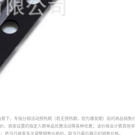
8WJ
LTL42NKFD
LTW-216TS5
¥
1
23900
LTL2V3U
J-002
LTL42NKFKNN
LTW-220DS5
¥
1
23900
LTL2V
RKNN
LTL42NKRD
LTW-270TLA
¥
1
23900
LTL2V
BK5
LTL42NKRKNN
LTW-270US5
¥
1
23900
LTL2V3VF
LTL42NKRKNN-
GKNN
LTW-2E3C4
¥
1
23900
LTL2V
0B2A
KHK
LTL42NKRTH51P
LTW-2H7C5S
¥
1
23900
LTL-
KRK
LTL42NKSD
LTW-2N3D7S
¥
1
23900
LTL-3
场景下，专指分销活动预热期（若无预热期，则为爆发期）前的商品销售
KSK
LTL42NKSKNN
LTW-2N3D7S-032
¥
1
23900
LTL-3
员价、商家设置的指定人群单品优惠活动等各种优惠；该价格会计算其他
价；若当日商家多次调整销售价格的，取当日最后展示的销售价格。