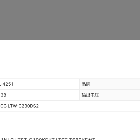
LTL2R3KFK-071A
LTL-709Y
LTL-907LKTA
LTL2
LTL-12BCE-S1YA
LTL1RMT
LTL2R3KRK
LTL911SEKSA
LTL2R3KSK
LTL-93B
LTL-12BGEW-1DA
LTL1RMTBK
LTL2R3SEKS-0D2A
LTL-94PEK-TA
LTL-94P
LTL2
LTL2T3TBK4
LTL-N4236N
LTL2T3TB
LTL-N42
LTL-12BGEW-1HA
LTL1RM
LTPL-C023WS-T2
LTPL
LTL12BKYE-1
LTL1RMT
LTPL-C0674WPWB
LTPL
L-4251
品牌
LTL-12BSRT-071A
LTL1RM
LTPL-C0675WPNB-Z1
LTPL
238
输出电压
LTPL-C0698DAYD
LTPL
GCG LTW-C230DS2
LTL-12BSRT-0K1A
LTL1RMV
LTPL-P05DZJ27-PH
LTQH
LTL-14CAJNN
LTL-1SMCK
LTQH9G-Q200-25-2Z4Y
LTR-