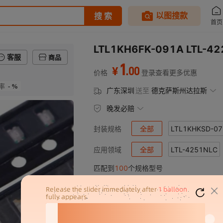
LTL1KH6FK-091A LTL-4
客服
商品
1
.
00
¥
价格
登录查看更多优惠
- %
率
广东深圳
送至
德克萨斯州达拉斯
晚发必赔
全部
LTL1KHKSD-07
封装规格
LTL-1NHG
全部
LTL-4251NLC
LTL-1NHGD
应用领域
匹配到
100
个规格型号
LTL1RMTGK
LTL-4256N
LTL-4261N
LTL1RMTG
LTL-293SJW
LTL-4268-H3
LTL-293S
LTL-4273
产品规格
封装规
LTL-298GJ
LTL-4296N
LTL-298HK
LTL42CBK3
LTL121JGJNN
LTL1KHKSD