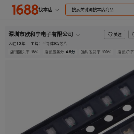
深圳市欧和宁电子有限公司
关注
入驻
12
年
主营：
半导体IC/芯片
18%
4.5
分
100%
店铺回头率
店铺服务分
准时发货率
店铺好评