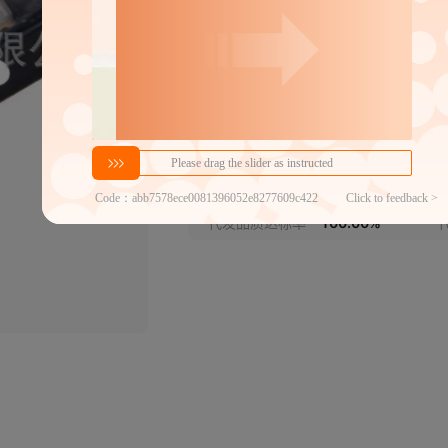
LTL2F3CBK5
LTL42EVHJNT
LTL2F3K
LTL-42G
LTL121JGKNN
LTL1KH
LTL2F3SFK
LTL42NJGKNN
LTL2F3VAK
LTL42
LTL2F7JEDNN
LTL42NKRD
LTL42NKR
LTL2F7
分销代发
LTL121JYJNN
LTL-1K
1
LTL2F7JRTNN
LTL42NKSD
LTL42NKS
LTL2G3
￥
1件价格
官方仓退货
LTL121JYNN
LTL-1KHYE
LTL2H3KSK
LTL42UB6N
LTL2H3KYK
LTL42UB6
近30天代发数量
100以内
LTL121QGJ
LTL-1L
代发品质达标率
100.00%
LTL2H3SYKS-032A
LTL-433G
LTL-433HR
LTL2
LTL121QGJ-002A
LTL-1N
LTL2H3VYKNT
LTL487TBT8-B41A
LTL-2K
LTL4
LTL2L3VSJS-032A
LTL4FETBKSJ
LTL4HM8
LTL2
LTL-12BCE-S1
LTL-1N
LTL2P3KRK
LTL-5224-002
LTL2P3KRK
LTL-523
LTL-12BCE-S1AA
LTL-1N
LTL2P3USK
LTL-5238-002
LTL2P3VFK
LTL-523
LTL-12BCE-S1HA
LTL-1N
LTL2R3JGDNN
LTL-58EDJ
LTL-58EFJ
LTL2R3