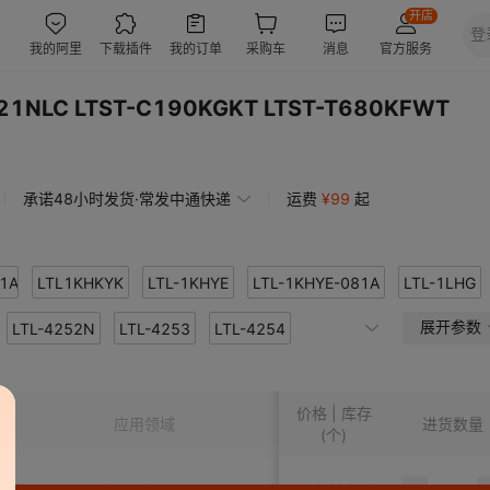
221NLC LTST-C190KGKT LTST-T680KFWT
承诺48小时发货·常发中通快递
运费
¥
99
起
1A
LTL1KHKYK
LTL-1KHYE
LTL-1KHYE-081A
LTL-1LHG
展开参数
LTL-4252N
LTL-1NHY
LTL-1NHYA
LTL-4253
LTL-4254
LTL1RMTBK4
LTL1RMTBK5N-AS
K6
LTL-4261NR
LTL1RMVEK
LTL-4263
LTL1RMVSKNT
LTL-4266N
LTL-1SMCK-SA4A
价格 | 库存
JWP
LTL-4291N
LTL-293SJWS
LTL-4293
LTL-298DJ
LTL-4294-011
LTL-298DJ-002
格
应用领域
包装方式
进货数量
安装
(个)
LTL-298VJ
LTL42EKEKNN
LTL-298WJ
LTL42EKSKNN
LTL-298WJ-002
LTL2F36RKNN
-071A
LTL-4251NLC
LTW-010GCG5
¥
1
23900
LTL2T3