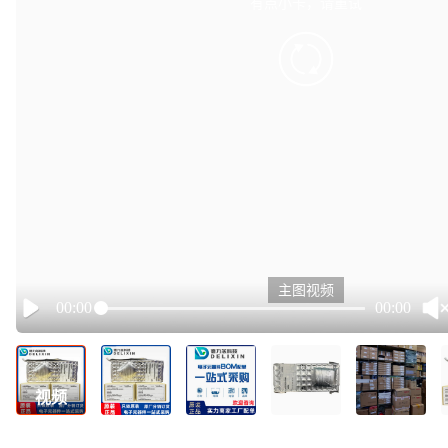
有点小卡，请重试
retry
主图视频
00:00
00:00
Play
视频