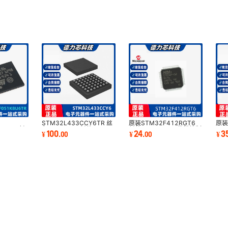
HW-137-PC20-SO8
VFBGA
25
20
1
25
20
1
XC6VLX75T-
VFBGA
1FFG784I
25
20
1
XC6VLX195T-
25
20
1
VFBGA
2FFG784I
25
20
1
XCZU7CG-
VFBGA
25
20
1
L1FFVF1517I
STM32L433CCY6TR 丝
原装STM32F412RGT6
原
25
20
1
U6TR 封
印:L433CCY 封装
封装LQFP-64 32位微控制
ST
XCVU080-
100
24
3
¥
.
00
¥
.
00
¥
VFBGA
ARM微控制
WLCSP-49 ARM微控制器
器集成电路
LQ
3FFVA2104E
芯片IC
制器
25
20
1
25
20
1
XCVU7P-2FLVC2104I
VFBGA
25
20
1
XC6SLX150T-
25
20
1
VFBGA
N3FGG900C
25
20
1