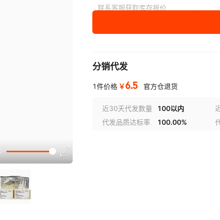
XC7Z020-3CLG400I
XCVU31P-2FSVH1924E
XC9572
XC2V40
联系客服获取库存报价
VFBGA
信息
XC7Z030-3FBG676E
XC2S15-5CS144I
XCZU5C
XC4VFX
XC4005XL-
VFBGA
XCV600E-8BG560C
XC7VX415T-1FFG1158C
XC7K42
XCVU7P
09TQ144C
XC7A15T-2FTG256I
XC3S200A-5FT256C
XCVU31
XC2C1
分销代发
XC3S1200E-
VFBGA
5FGG320C
6.5
XC4036XL-1HQ160C
ug976-petalinux-installatio
XC951
XC7A15
￥
1件价格
官方仓退货
XC4013E-1HQ240C
VFBGA
XCV400-4HQ240I
XC1765EVO8C
XC4008E
XC6VLX
近30天代发数量
100以内
代发品质达标率
100.00%
XC4020E-4HQ208C
XC9536XL-5PC44C
XC7VX4
DX-DI-
EK-U1-ZCU104-G-J
VFBGA
XCV150-4FG456C
XC6SLX25T-N3CSG324C
XC4013
XC3S2
XC2S150-6PQG208C
VFBGA
XC2V1000-5BGG575C
XCVU13P-1FLGA2577I
XC2V20
XCVU13
XCZU17EG-
XCVU11P-2FSGD2104I
XC4VLX60-11FFG668C
XCZU9C
XC4013
VFBGA
2FFVE1924E
XC95288-15HQ208C
XC1701PD8I
XC7VX980T
XC2V15