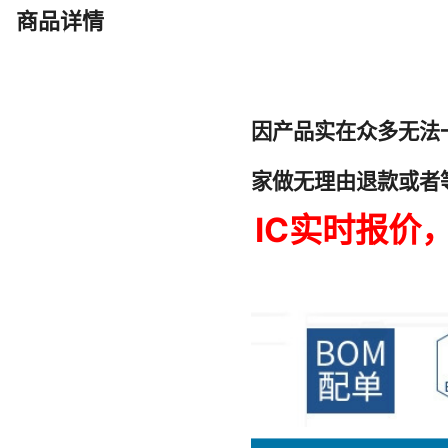
XC5VLX110T-1FFG1738C4031
商品详情
XCV100E-7CS144I
XCVU45P-3FSVH2892E
XC2V3000-4BFG957I
XC9536XL-7PCG44I
XC5VLX110-1FFG676I
XA7A35T-1CSG324I
XC3S5000-5FGG900C
XC18V04PC44C
XCVU45P-2FSVH2104E
XC6SLX150-L1FG900C
XC7V585T-L2FFG1761E
XC2V6000-5FF1152I