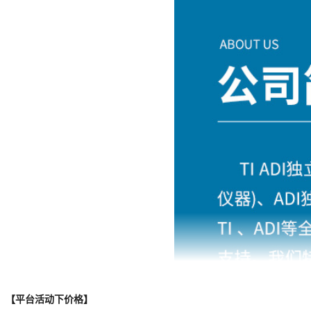
XA7S6-1CPGA196I
XCF02SVOG20C
XC3S500E-5PQG208C
XC6SLX16-L1CPG196I
XCZU3EG-L2SBVA484E
XCMECH-FFG676
XC2C256-7PQ208C
XC2V1000-5FFG896C
XCZU7EG-L1FBVB900I
EF-ISE-EMBD-FL
XC5VLX155T-1FFG1738I
XCVU095-1FFVB2104I
【平台活动下价格】
XCV200-6BG256C