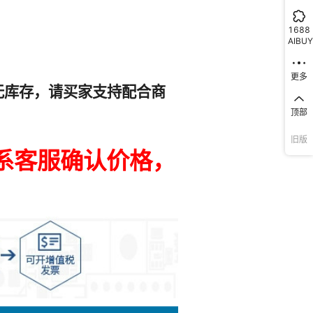
XL-7VQ64C
85T-1FF1761I
XC1736EPC20C
EK-U1-ZCU208-ES1-G
XCKU040-2FBVA900I
XC4085XL-1BG560I
XC7A12T
0
5000
2
工业级
编带/管状/盘装
表面贴装型
¥
6.5
12000
5.0A
1688
5-2FLVB1760I
10-3CLG400Q
XC4VLX160-11FF1513I
XA6SLX9-2CSG225Q
XC7K325T-L2FFG900E
XC9536-10PCG44C
0
5000
2
AIBUY
0
工业级
编带/管状/盘装
5000
表面贴装型
¥
6.5
12000
2
5.0A
12-12SFG363C
0-6HQ240C
XC4005E-2PQ160C
XCVU13P-3FHGA2104E
XC6SLX100-L1CSG484I
XC4003E-1PG120C
更多
0
5000
2
55-10FF1148I
255T-1FFG1155I
XC17S40XLPD8I
XCV100E-7CS144C
XC7Z010-1CLG400Q
XA3SD1800A-4FGG676Q
工业级
编带/管状/盘装
表面贴装型
¥
6.5
12000
5.0A
0
5000
2
顶部
00-5PQG208C
0-4PQG208C
XC6VCX75T-2FF484C
XCVU9P-L2FLGC2104E
XC7K420T-L2FFG901E
XCZU4EV-2SFVC784E
0
5000
2
旧版
工业级
编带/管状/盘装
表面贴装型
¥
6.5
12000
5.0A
X
0T-2FBG900I
5-1SFVA784C
XC3S250E-4FT256C
XCR3032XL-10VQ44I
XC5VLX155T-2FF1136I
XC4VLX100-11FF1513I
0
5000
2
XL-3BG432I
E-8BG560C
XC7Z030-2FFG676I
XC4VFX40-11FF1152I
XC3S5000-4FGG900C
XC7V585T-3FFG1761E
0
5000
2
工业级
编带/管状/盘装
表面贴装型
¥
6.5
12000
5.0A
0
5000
2
45-2CSG484I
0T-L2FFG676E
XC2V1000-4FGG256I
XCZU2CG-L2SBVA484E
XCV100E-7FG256C
XC6SLX150-2FGG900C
工业级
编带/管状/盘装
表面贴装型
¥
6.5
12000
5.0A
0
5000
2
E-4PC84I
0-4PQ208I
XC5VSX95T-2FFG1136C
XC6VCX75T-2FFG784C
XA7A12T-1CSG325Q
XCR3256XL-10CS280C
0
5000
2
L-4PQ208I
-L2FLGB2104E
XC4003E-2PQ100C
XC4013XL-09PQ160C
XC7A50T-1FG484I
XC7K410T-3FBG900E
工业级
编带/管状/盘装
表面贴装型
¥
6.5
12000
5.0A
0
5000
2
E-8PQ240C
85T-2FF1761I
XC2V2000-6FFG896C
XC2C512-7FTG256C
XC4010XL-3TQ144I
XC2V1000-4FF896I
0
5000
2