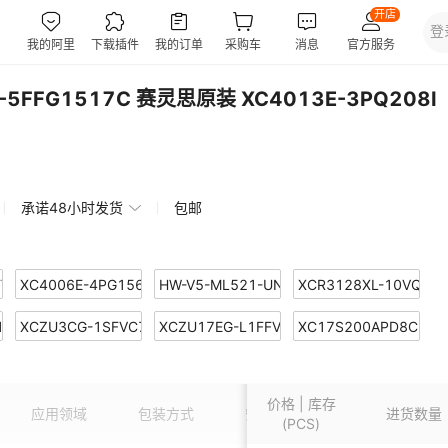
5FFG1517C 赛灵思原装 XC4013E-3PQ208I
承诺48小时发货
包邮
FV1136C
XC4006E-4PG156C
HW-V5-ML521-UNI-G-J
XCR3128XL-10VQG1
104E
0-6TQG144C
XCZU3CG-1SFVC784I
EF-DI-10GBASE-KR-PROJ
XCZU17EG-L1FFVD1760I
XCVU190-2FLGC2104E
XC17S200APD8C
-4FG676C
45T-N3CSG324I
XC7A200T-2FB676I
XC4013E-1PQ240C
XC6SLX75-N3FG676C
XA7A100T-1CSG324Q
价格 | 库存
-1CSGA324I
5-1FFG900C
XC6VLX550T-2FF1759C
XC4010E-2BG225I
XC4VLX160-10FF1148I
XCR3064XL-7VQ44C
应用领域
包装方式
安装类型
输出电流
进货数量
(PCS)