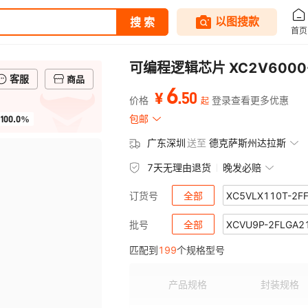
可编程逻辑芯片 XC2V6000-
客服
商品
6
.
50
¥
价格
登录查看更多优惠
起
100.0%
包邮
广东深圳
送至
德克萨斯州达拉斯
7天无理由退货
晚发必赔
全部
XC5VLX110T-2F
订货号
XC4006E-4PQ160I
全部
XCVU9P-2FLGA2
XC2S5
批号
匹配到
199
个规格型号
XC3S1600E-5FG320C
XA3SD1800A-4CSG484Q
XCV800
XC6SLX
XA7A35T-2CSG324I
XC17V04VQ44C
XC7S50
XC7Z04
产品规格
封装规格