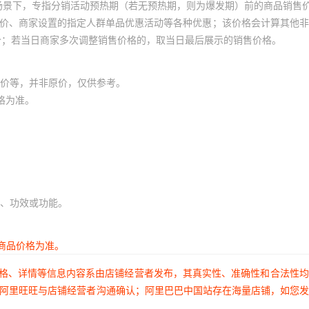
场景下，专指分销活动预热期（若无预热期，则为爆发期）前的商品销售
0
5000
2
员价、商家设置的指定人群单品优惠活动等各种优惠；该价格会计算其他
工业级
编带/管状/盘装
表面贴装型
¥
6.5
12000
5.0A
X
价；若当日商家多次调整销售价格的，取当日最后展示的销售价格。
0
5000
2
0
5000
2
工业级
编带/管状/盘装
表面贴装型
¥
6.5
12000
5.0A
价等，并非原价，仅供参考。
0
5000
2
格为准。
工业级
编带/管状/盘装
表面贴装型
¥
6.5
12000
5.0A
0
5000
2
0
5000
2
工业级
编带/管状/盘装
表面贴装型
¥
6.5
12000
5.0A
0
5000
2
0
5000
2
工业级
编带/管状/盘装
表面贴装型
¥
6.5
12000
5.0A
、功效或功能。
0
5000
2
0
5000
2
工业级
编带/管状/盘装
表面贴装型
¥
6.5
12000
5.0A
商品价格为准。
0
5000
2
价格、详情等信息内容系由店铺经营者发布，其真实性、准确性和合法性
工业级
编带/管状/盘装
表面贴装型
¥
6.5
12000
5.0A
0
5000
2
过阿里旺旺与店铺经营者沟通确认；阿里巴巴中国站存在海量店铺，如您
0
5000
2