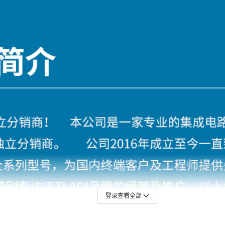
XCMECH-FFG676
VFBGA
XC6SLX150T-3CSG484C
XC6SLX16-3CSG324C
XC17S
XC6VLX
25
20
1
25
20
1
XC5VFX100T-2FFG1136C
XCV150-4FG256C
XC6SLX
XC4008
XC2C256-7PQ208C
VFBGA
25
20
1
XC4025E-2HQ304C
XA7A50T-1CPG236Q
XC2V50
XC2V1000-
VFBGA
25
20
1
5FFG896C
25
20
1
XCZU7EG-
VFBGA
L1FBVB900I
25
20
1
25
20
1
EF-ISE-EMBD-FL
VFBGA
25
20
1
XC5VLX155T-
25
20
1
VFBGA
1FFG1738I
25
20
1
XCVU095-
VFBGA
25
20
1
1FFVB2104I
登录查看全部
25
20
1
XCV200-6BG256C
VFBGA
25
20
1