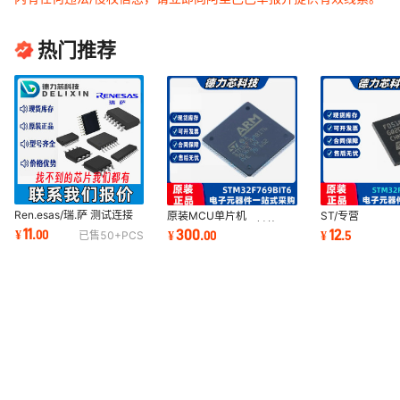
XC6SLX150T-N3FGG900C
热门推荐
XA7A50T-2CPG236I
DK-V6-EMBD-G
XC3S1500-4FGG320I
XC3S200-4VQ100C
XCZU4EV-1FBVB900I
Ren.esas/瑞.萨 测试连接
原装MCU单片机
ST/专营
XC4028XL-1BG256I
STM32F767IIT6 封装
STM32F051K8
11
300
12
¥
.
00
¥
.
00
¥
.
5
已售
50+
PCS
LQFP176 32位微控制器
装QFN32 贴片
集成电路
器-MCU芯片IC
XCR3256XL-12CS280C
XC4VSX55-10FFG1148C
XC7VX485T-2FF1930I
XCTUBES-PC84
XC7S75-1FGGA676C