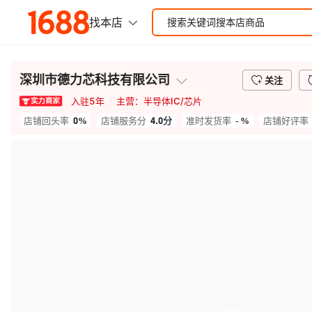
深圳市德力芯科技有限公司
关注
入驻
5
年
主营：
半导体IC/芯片
0%
4.0
分
- %
店铺回头率
店铺服务分
准时发货率
店铺好评率