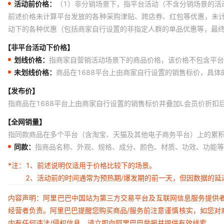
活动前价格：
（1）非分销场景下，指平台活动（不含分销场景的活
XC9572XL-10CS48C
前述价格未计算平台发放的各种采购津贴、跨店券、红包等优惠，未
动下的各种优惠（包括商家自行设置的非指定人群的单品优惠等，最
XC6SLX100-2FGG676C
【非平台活动下价格】
XC4028XL-3BG256C
划线价格：
指商家自营销活动场景下的商品价格，该价格不包含平台
XCZU2EG-L1SBVA484I
未划线价格：
商品在1688平台上由商家自行设置的销售标价，具
XCV150-6FG256C
【发布价】
XA6SLX45-2FGG484Q
指商品在1688平台上由商家自行设置的销售标价并叠加L会员价折扣
XC6SLX150-2FGG484I
【全网销量】
指同款商品在多个平台（含淘宝、天猫及其他电子商务平台）上的累
HW-137-PC20-SO8
同款：
指商品名称、外观、规格、成分、颜色、材质、功效、功能等
XC6VLX75T-1FFG784I
*注：
1、前述说明仅适用于价格比较下的场景。
XC6VLX195T-2FFG784I
2、活动前的时间通常为预热期/爆发期的前一天，但因数据的
XCZU7CG-L1FFVF1517I
内容声明：阿里巴巴中国站为第三方交易平台及互联网信息服务提供
XCVU080-3FFVA2104E
经营者负责。阿里巴巴提醒您购买商品/服务前注意谨慎核实，如您对
内有任何违法/侵权信息，请立即向阿里巴巴举报并提供有效线索。
XCVU7P-2FLVC2104I