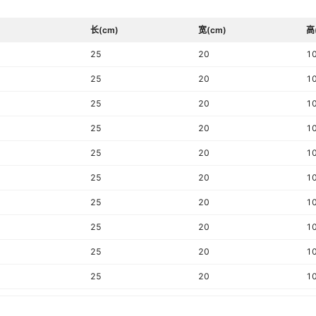
XC3S200-4FTG256I
XCZU3EG-1SFVC784I
XC6SLX
XC304
长(cm)
宽(cm)
高
XC9536XL-7PCG44I
VFBGA
XCV300-6BG432C
XC4008E-2PC84I
EK-K7-
XC4VLX
25
20
1
XC5VLX110-
VFBGA
25
20
1
1FFG676I
XC5VFX30T-1FFG665I
XCR3064XL-10CS48I
XC3S5
XCZU17
25
20
1
XC4005XL-3PC84C
XCV200E-8PQ240C
XC9528
XA7S25
XA7A35T-1CSG324I
VFBGA
25
20
1
XCS30XL-4CS280C
XC7S50-2CSGA324I
XC6SLX
XC2V10
25
XC3S5000-
20
1
VFBGA
5FGG900C
XC5VTX240T-2FF1759C
XCV1000-5BG560C
XC6SLX
XC6VHX
25
20
1
XC2V6000-4FFG1152C
HW-V5-ML550-UNI-G
XCR303
XC7A75
25
20
1
XC18V04PC44C
VFBGA
25
20
1
XC1765ELSOG8C
XCR3512XL-10FT256C
XCMECH
XC9572
XCVU45P-
VFBGA
25
20
1
2FSVH2104E
XC95216-15HQ208C
XCZU6CG-2FFVB1156I
XC7A12
XC175
25
20
1
XC6SLX150-
XCR3384XL-10FTG256I
XCVU13P-1FHGB2104I
XCV100
XA3S15
VFBGA
L1FG900C
25
20
1