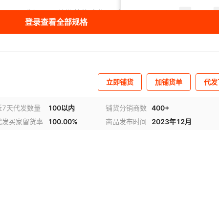
XV-5PC44C
00-4FF1517I
XA3S50-4PQG208Q
XCV1000E-6BG560I
XC95144-15PQ160C
XC6SLX150-N3FGG676I
工业级
编带/管状/盘装
表面贴装型
¥
6.5
12000
5.0A
登录查看全部规格
G-2FBVB900E
60-11FF1152C
XCVU3P-3FFVC1517E
CK-U1-ZCU1285-G
XC95144-10PQ100I
XC4VLX25-10SF363I
Xcell22
工业级
编带/管状/盘装
表面贴装型
¥
6.5
12000
5.0A
X
0T-2FFG901I
-3FLVB2104E
HW-V5-ML550-UNI-G-J
HW-133-TQ144
XC7VX415T-2FF1927I
XC7VX330T-1FFG1761C
P-3FSVH1924E
28-7TQ144C
XC5VTX150T-1FF1759C
XC7A50T-2CSG324I
XC6SLX16-2CSG225C
XC5VLX330-1FF1760C
工业级
编带/管状/盘装
表面贴装型
¥
6.5
12000
5.0A
立即铺货
加铺货单
代发
08-10TQG100C
T-1CPG236I
XC95108-10PQ100I
XCS20XL-4TQ144C
XC5VSX50T-2FFG1136C
XCVU160-2FLGB2104I
工业级
编带/管状/盘装
表面贴装型
¥
6.5
12000
5.0A
-3PC84C
195T-L1FF784I
XC18V512SOG20C
XC6SLX75-L1FG484C
ug894-vivado-tcl-scripting
XA3S250E-4TQG144I
近7天代发数量
100以内
铺货分销商数
400+
代发买家留货率
100.00%
商品发布时间
2023年12月
85T-1FFG1157C
RSD-TO-DP-AUDIO
XCZU5EG-1SFVC784I
XC7V585T-2FFG1157I
XC7A200T-L2SBG484E
XC4VLX80-11FF1148C
工业级
编带/管状/盘装
表面贴装型
¥
6.5
12000
5.0A
X
XL-1PQ208C
00-5TQ144C
XCMECH-FG676
XC7K410T-2FFG676I
XA6SLX25-2CSG324I
XC4028XL-3BG352C
工业级
编带/管状/盘装
表面贴装型
¥
6.5
12000
5.0A
00-4BFG957I
P-1FHGA2104E
XC4062XL-1BG560C
XC6SLX75T-2FGG484C
XCV2000E-8FG860C
XC7VX690T-2FFG1926I
G-L2FFVB1156E
E-2PQ208C
XCV800-5BG560C
XA2C32A
XC95288XL-6BG256C
XC7VX330T-2FF1157I
DK-S6-EMBD-G
工业级
编带/管状/盘装
表面贴装型
¥
6.5
12000
5.0A
-2FFG1928C
00-5FG676I
XC5VLX220T-1FFG1738C
XCVU080-2FFVB2104E
XC4VFX60-11FFG672C
XA3S250E-4FTG256I