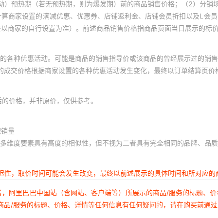
动）预热期（若无预热期，则为爆发期）前的商品销售价格；（2）分销
25
20
1
计算商家设置的满减优惠、优惠券、店铺返利金、店铺会员折扣以及L会
XC9572XL-10CS48C
VFBGA
终以商家的自行设置为准）。前述商品销售价格指商品页面当日展示的标
25
20
1
XC6SLX100-
25
20
1
VFBGA
2FGG676C
的各种优惠活动。可能是商品的销售指导价或该商品的曾经展示过的销售
25
20
1
体的成交价格根据商家设置的各种优惠活动发生变化，最终以订单结算页价
XC4028XL-3BG256C
VFBGA
25
20
1
25
20
1
后的价格，并非原价，仅供参考。
XCZU2EG-
VFBGA
L1SBVA484I
25
20
1
积销量
25
20
1
XCV150-6FG256C
VFBGA
多维度要素具有高度的相似性，但不视为二者具有完全相同的品牌、品质
25
20
1
XA6SLX45-
25
20
1
VFBGA
延迟性，取价时间可能会发生改变，最终以前述展示的具体时间和所对应的
2FGG484Q
25
20
1
者，阿里巴巴中国站（含网站、客户端等）所展示的商品/服务的标题、
XC6SLX150-
VFBGA
25
20
1
2FGG484I
商品/服务的标题、价格、详情等任何信息有任何疑问的，请在购买前通
25
20
1