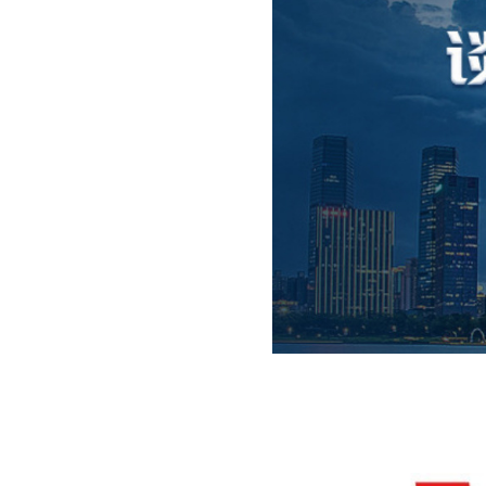
YJLV3*70+2*35
YJLV3*95+2*50
YJLV3*120+2*70
YJLV3*150+2*70
YJLV3*185+2*95
YJLV3*240+2*120
YJLV4*16+1*10
YJLV4*25+1*16
YJLV4*35+1*16
YJLV4*50+1*25
YJLV4*70+1*35
YJLV4*95+1*50
YJLV4*120+1*70