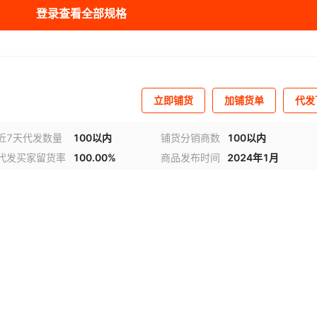
登录查看全部规格
7
3+1芯
无氧铝
¥
5
2850
黑色
交
7
3+1芯
无氧铝
¥
7
2000
黑色
交
立即铺货
加铺货单
代发
7
3+1芯
无氧铝
¥
10
3000
黑色
交
近7天代发数量
100以内
铺货分销商数
100以内
代发买家留货率
100.00%
商品发布时间
2024年1月
19
3+1芯
无氧铝
¥
15
3000
黑色
交
19
3+1芯
无氧铝
¥
18
2800
黑色
交
19
3+1芯
无氧铝
¥
25
3000
黑色
交
19
3+1芯
无氧铝
¥
32
3000
黑色
交