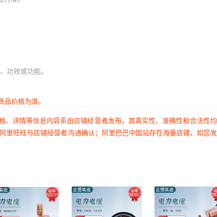
4745
19
3+2芯
无氧铝
¥
18
3000
黑色
交
476
660
19
3+2芯
无氧铝
¥
26
3000
黑色
交
778
、功效或功能。
19
3+2芯
无氧铝
¥
32
3000
黑色
交
1059
1476
商品价格为准。
19
3+2芯
无氧铝
¥
42
3000
黑色
交
1913
价格、详情等信息内容系由店铺经营者发布，其真实性、准确性和合法性
2398
过阿里旺旺与店铺经营者沟通确认；阿里巴巴中国站存在海量店铺，如您
30
3+2芯
无氧铝
¥
45
3000
黑色
交
2791
3464
36
3+2芯
无氧铝
¥
58
3000
黑色
交
4354
36
3+2芯
无氧铝
¥
72
3000
黑色
交
502
705