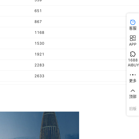
651
7
4+1芯
无氧铝
¥
15
3000
黑色
交
867
客服
1168
19
4+1芯
无氧铝
¥
18
3000
黑色
交
1530
APP
19
4+1芯
无氧铝
¥
22
3000
黑色
交
1921
1688
AIBUY
2283
19
4+1芯
无氧铝
¥
30
3000
黑色
交
2633
更多
2858
19
4+1芯
无氧铝
¥
35
3000
黑色
交
顶部
434
614
旧版
30
4+1芯
无氧铝
¥
42
3000
黑色
交
724
36
4+1芯
无氧铝
¥
55
3000
黑色
交
998