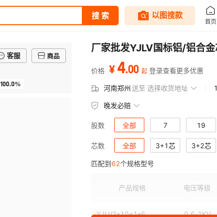
厂家批发YJLV国标铝/铝合金芯
客服
商品
4
.
00
¥
价格
登录查看更多优惠
起
100.0%
河南郑州
送至
选择收货地址
晚发必赔
全部
7
19
股数
全部
3+1芯
3+2芯
芯数
匹配到
62
个规格型号
产品规格
电压等级
YJLV3*10+1*6
0.6-1KV