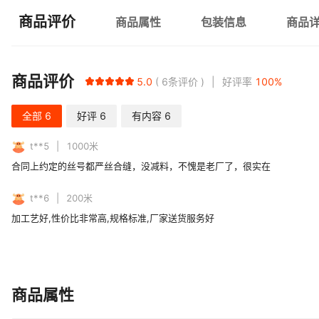
商品评价
商品属性
包装信息
商品
商品评价
5.0
6
条评价
好评率
100
%
全部
6
好评
6
有内容
6
t**5
1000
米
合同上约定的丝号都严丝合缝，没减料，不愧是老厂了，很实在
t**6
200
米
加工艺好,性价比非常高,规格标准,厂家送货服务好
商品属性