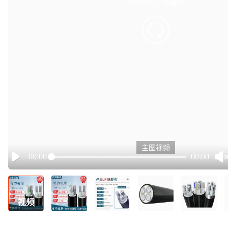
有点小卡，请重试
retry
主图视频
00:00
00:00
Play
视频