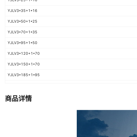
YJLV3*35+1*16
YJLV3*50+1*25
YJLV3*70+1*35
YJLV3*95+1*50
YJLV3*120+1*70
YJLV3*150+1*70
YJLV3*185+1*95
YJLV3*240+1*120
YJLV3*16+2*10
商品详情
YJLV3*25+2*16
YJLV3*35+2*16
YJLV3*50+2*25