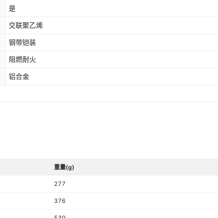
19
3+2芯
无氧铝
¥
23
2800
黑色
交
是
交联聚乙烯
19
3+2芯
无氧铝
¥
28
2940
黑色
交
钢带铠装
阻燃耐火
19
3+2芯
无氧铝
¥
36
3000
黑色
交
铝合金
30
3+2芯
无氧铝
¥
45
3000
黑色
交
36
3+2芯
无氧铝
¥
53
3000
黑色
交
36
3+2芯
无氧铝
¥
68
3000
黑色
交
重量(g)
7
4+1芯
无氧铝
¥
8
3000
黑色
交
277
376
7
4+1芯
无氧铝
¥
10
3000
黑色
交
539