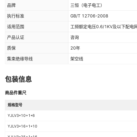
品牌
三恒（电子电工）
执行标准
GB/T 12706-2008
适用范围
工频额定电压0.6/1KV及以下配
产品认证
咨询
质保
20年
集束绝缘导线
架空线
包装信息
商品件重尺
规格型号
YJLV3*10+1*6
YJLV3*16+1*10
YJLV3*25+1*16