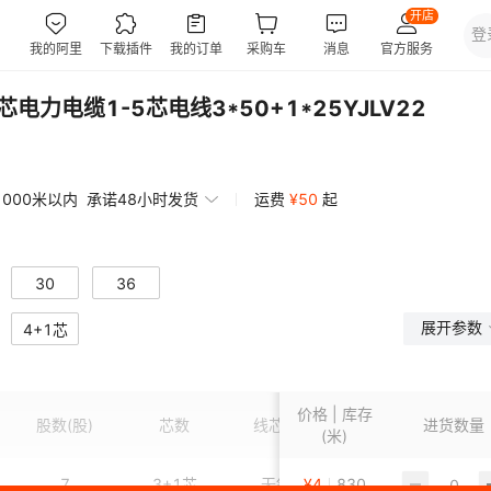
电力电缆1-5芯电线3*50+1*25YJLV22
1000米以内
承诺48小时发货
运费
¥
50
起
30
36
展开参数
4+1芯
价格 | 库存
股数
(股)
芯数
线芯材质
护套颜色
进货数量
绝
(米)
7
3+1芯
无氧铝
¥
4
830
黑色
交