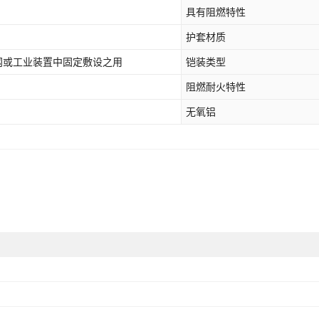
YJLV3*70+2*35
0.6-1KV
具有阻燃特性
护套材质
YJLV3*95+2*50
0.6-1KV
电网或工业装置中固定敷设之用
铠装类型
阻燃耐火特性
YJLV3*120+2*70
0.6-1KV
无氧铝
YJLV3*150+2*70
0.6-1KV
YJLV3*185+2*95
0.6-1KV
YJLV3*240+2*120
0.6-1KV
YJLV4*16+1*10
0.6-1KV
YJLV4*25+1*16
0.6-1KV