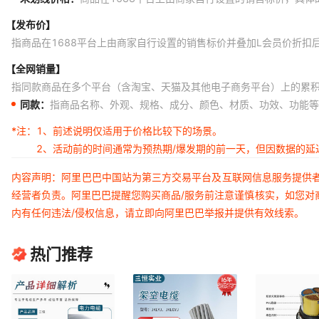
YJLV22 3*240+1*120
【发布价】
YJLV22 3*16+2*10
指商品在1688平台上由商家自行设置的销售标价并叠加L会员价折扣
YJLV22 3*25+2*16
【全网销量】
指同款商品在多个平台（含淘宝、天猫及其他电子商务平台）上的累
YJLV22 3*35+2*16
同款：
指商品名称、外观、规格、成分、颜色、材质、功效、功能等
YJLV22 3*50+2*25
*注：
1、前述说明仅适用于价格比较下的场景。
YJLV22 3*70+2*35
2、活动前的时间通常为预热期/爆发期的前一天，但因数据的
YJLV22 3*95+2*50
内容声明：阿里巴巴中国站为第三方交易平台及互联网信息服务提供
YJLV22 3*120+2*70
经营者负责。阿里巴巴提醒您购买商品/服务前注意谨慎核实，如您对
内有任何违法/侵权信息，请立即向阿里巴巴举报并提供有效线索。
YJLV22 3*150+2*70
YJLV22 3*185+2*95
热门推荐
YJLV22 3*240+2*120
YJLV22 4*16+1*10
YJLV22 4*25+1*16