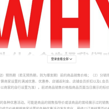
YJLV22 3*120+1*70
0.6-1KV
YJLV22 3*150+1*70
0.6-1KV
YJLV22 3*185+1*95
0.6-1KV
YJLV22
0.6-1KV
登录查看全部
3*240+1*120
YJLV22 3*16+2*10
0.6-1KV
动）预热期（若无预热期，则为爆发期）前的商品销售价格；（2）分销
计算商家设置的满减优惠、优惠券、店铺返利金、店铺会员折扣以及L会
终以商家的自行设置为准）。前述商品销售价格指商品页面当日展示的标
YJLV22 3*25+2*16
0.6-1KV
YJLV22 3*35+2*16
0.6-1KV
的各种优惠活动。可能是商品的销售指导价或该商品的曾经展示过的销售
体的成交价格根据商家设置的各种优惠活动发生变化，最终以订单结算页价