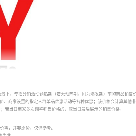
2926
3632
19
3+1芯
无氧铝
¥
33
3000
黑色
交
4630
30
3+1芯
无氧铝
¥
39
3000
黑色
交
417
536
36
3+1芯
无氧铝
¥
48
3000
黑色
交
726
853
36
3+1芯
无氧铝
¥
66
3000
黑色
交
1107
1443
7
3+2芯
无氧铝
¥
9
3000
黑色
交
场景下，专指分销活动预热期（若无预热期，则为爆发期）前的商品销售
2267
员价、商家设置的指定人群单品优惠活动等各种优惠；该价格会计算其他
价；若当日商家多次调整销售价格的，取当日最后展示的销售价格。
7
3+2芯
无氧铝
¥
12
3000
黑色
交
2740
3167
7
3+2芯
无氧铝
¥
16
3000
黑色
交
价等，并非原价，仅供参考。
3655
格为准。