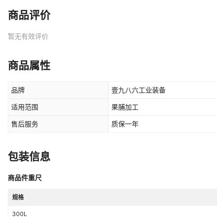
商品评价
暂无有效评价
商品属性
品牌
壹九八六工业装备
适用范围
果脯加工
售后服务
质保一年
包装信息
商品件重尺
规格
300L