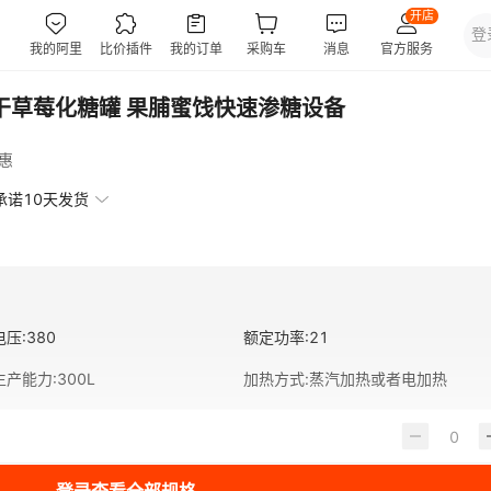
干草莓化糖罐 果脯蜜饯快速渗糖设备
惠
承诺10天发货
电压
:
380
额定功率
:
21
生产能力
:
300L
加热方式
:
蒸汽加热或者电加热