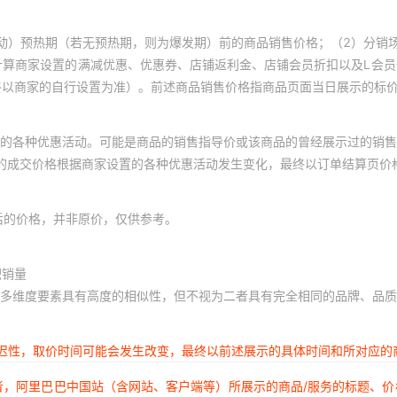
动）预热期（若无预热期，则为爆发期）前的商品销售价格；（2）分销
计算商家设置的满减优惠、优惠券、店铺返利金、店铺会员折扣以及L会
终以商家的自行设置为准）。前述商品销售价格指商品页面当日展示的标
的各种优惠活动。可能是商品的销售指导价或该商品的曾经展示过的销售
体的成交价格根据商家设置的各种优惠活动发生变化，最终以订单结算页价
后的价格，并非原价，仅供参考。
积销量
多维度要素具有高度的相似性，但不视为二者具有完全相同的品牌、品质
延迟性，取价时间可能会发生改变，最终以前述展示的具体时间和所对应的
者，阿里巴巴中国站（含网站、客户端等）所展示的商品/服务的标题、