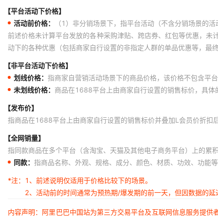
【平台活动下价格】
活动前价格：
（1）非分销场景下，指平台活动（不含分销场景的活
前述价格未计算平台发放的各种采购津贴、跨店券、红包等优惠，未
动下的各种优惠（包括商家自行设置的非指定人群的单品优惠等，最
【非平台活动下价格】
划线价格：
指商家自营销活动场景下的商品价格，该价格不包含平台
未划线价格：
商品在1688平台上由商家自行设置的销售标价，具
【发布价】
指商品在1688平台上由商家自行设置的销售标价并叠加L会员价折扣
【全网销量】
指同款商品在多个平台（含淘宝、天猫及其他电子商务平台）上的累
同款：
指商品名称、外观、规格、成分、颜色、材质、功效、功能等
*注：
1、前述说明仅适用于价格比较下的场景。
2、活动前的时间通常为预热期/爆发期的前一天，但因数据的
内容声明：阿里巴巴中国站为第三方交易平台及互联网信息服务提供