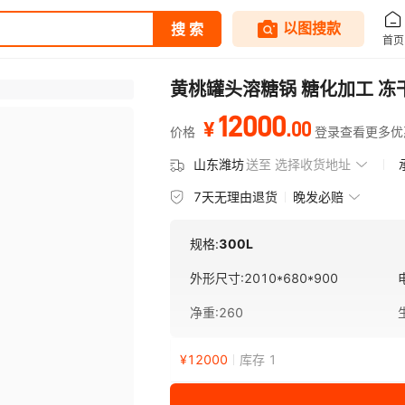
黄桃罐头溶糖锅 糖化加工 冻
12000
.
00
¥
价格
登录查看更多优
山东潍坊
送至
选择收货地址
7天无理由退货
晚发必赔
规格:
300L
外形尺寸
:
2010*680*900
净重
:
260
¥
12000
库存 1