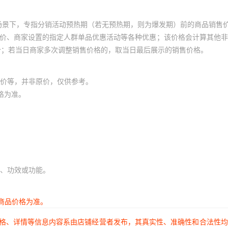
场景下，专指分销活动预热期（若无预热期，则为爆发期）前的商品销售
员价、商家设置的指定人群单品优惠活动等各种优惠；该价格会计算其他
价；若当日商家多次调整销售价格的，取当日最后展示的销售价格。
价等，并非原价，仅供参考。
格为准。
、功效或功能。
商品价格为准。
价格、详情等信息内容系由店铺经营者发布，其真实性、准确性和合法性