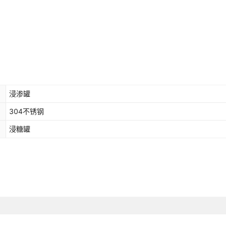
浸渗罐
304不锈钢
浸糖罐