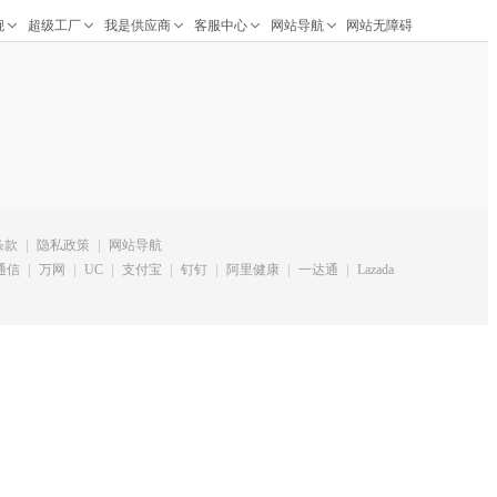
条款
隐私政策
网站导航
通信
万网
UC
支付宝
钉钉
阿里健康
一达通
Lazada