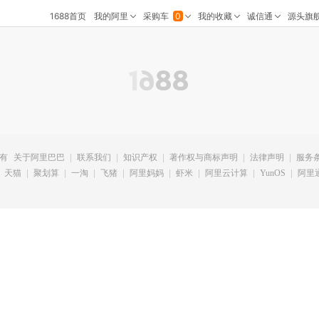
所有
关于阿里巴巴
联系我们
知识产权
著作权与商标声明
法律声明
服务
天猫
聚划算
一淘
飞猪
阿里妈妈
虾米
阿里云计算
YunOS
阿里