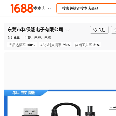
东莞市科保隆电子有限公司
关注
入驻
6
年
主营：
电线、电缆
100%
98%
51%
品质达标率
48小时支揽率
店铺回头率