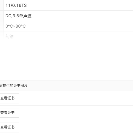
11/0.16TS
DC,3.5单声道
0℃~80℃
纯铜
常规
是(本商品仅供外贸用途，可能不符合境内产品标准。请境内买家谨慎
入。)
非洲,欧洲,南美,东南亚,北美,东北亚,中东,其他
是
家提供的证书图片
查看证书
查看证书
查看证书