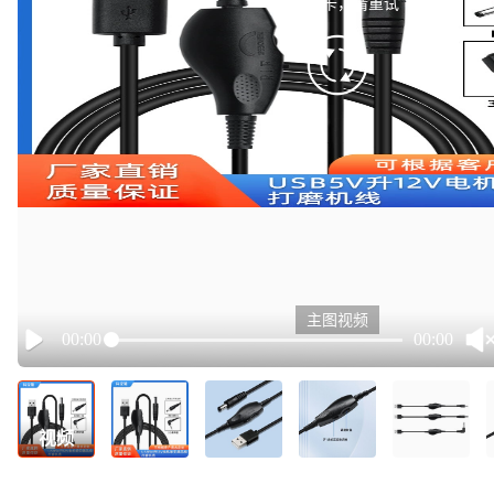
有点小卡，请重试
retry
主图视频
00:00
00:00
Play
视频