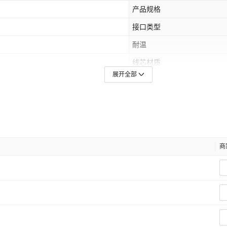
产品规格
接口类型
耐温
线芯材质
展开全部
电阻
是否专供外贸
LAZADA,其他
主要销售地区
是否跨境出口专供货源
商