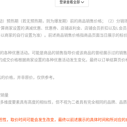
登录查看全部
动）预热期（若无预热期，则为爆发期）前的商品销售价格；（2）分销
计算商家设置的满减优惠、优惠券、店铺返利金、店铺会员折扣以及L会
终以商家的自行设置为准）。前述商品销售价格指商品页面当日展示的标
的各种优惠活动。可能是商品的销售指导价或该商品的曾经展示过的销售
体的成交价格根据商家设置的各种优惠活动发生变化，最终以订单结算页价
后的价格，并非原价，仅供参考。
积销量
多维度要素具有高度的相似性，但不视为二者具有完全相同的品牌、品质
延迟性，取价时间可能会发生改变，最终以前述展示的具体时间和所对应的