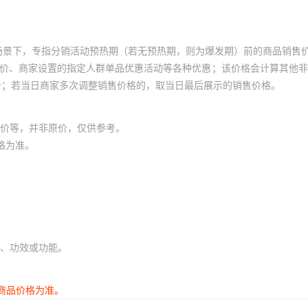
场景下，专指分销活动预热期（若无预热期，则为爆发期）前的商品销售
员价、商家设置的指定人群单品优惠活动等各种优惠；该价格会计算其他
价；若当日商家多次调整销售价格的，取当日最后展示的销售价格。
价等，并非原价，仅供参考。
格为准。
、功效或功能。
商品价格为准。