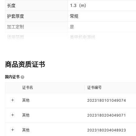
长度
1.3
（m）
护套厚度
常规
加工定制
是
适用范围
美甲机电源线
绝缘材料
PVC
线材规格
11/0.16TS
商品资质证书
主要下游平台
ebay,亚马逊,wish,速卖通,独立站,
国内证书
有可授权的自有品牌
是
证书名
证书编号
规格
1.3米/条
其他
2023180101049074
其他
2023180204049071
其他
2023180204048923