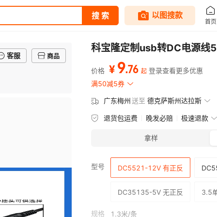
科宝隆定制usb转DC电源线
客服
商品
9
.
76
¥
价格
登录查看更多优惠
起
满50减5券
广东梅州
送至
德克萨斯州达拉斯
退货包运费
晚发必赔
极速退款
拿样
型号
DC5521-12V 有正反
DC5
DC35135-5V 无正反
3.5
规格
1.3米/条