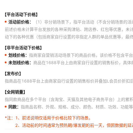
【平台活动下价格】
活动前价格：
（1）非分销场景下，指平台活动（不含分销场景的活
前述价格未计算平台发放的各种采购津贴、跨店券、红包等优惠，未
动下的各种优惠（包括商家自行设置的非指定人群的单品优惠等，最
【非平台活动下价格】
划线价格：
指商家自营销活动场景下的商品价格，该价格不包含平台
未划线价格：
商品在1688平台上由商家自行设置的销售标价，具
【发布价】
指商品在1688平台上由商家自行设置的销售标价并叠加L会员价折扣
【全网销量】
指同款商品在多个平台（含淘宝、天猫及其他电子商务平台）上的累
同款：
指商品名称、外观、规格、成分、颜色、材质、功效、功能等
*注：
1、前述说明仅适用于价格比较下的场景。
2、活动前的时间通常为预热期/爆发期的前一天，但因数据的