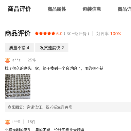
商品评价
商品属性
包装信息
商品
商品评价
5.0
30+
条评价
好评率
100
%
质量不错
4
发货速度快
2
a**z
25
件
找了很久的磨头厂家，终于找到一个合适的了，用的很不错
商家回复：
谢谢信任，祝老板生意兴隆
t**9
16
件
非标定制的磨头，用的不错，设计图纸非常精准