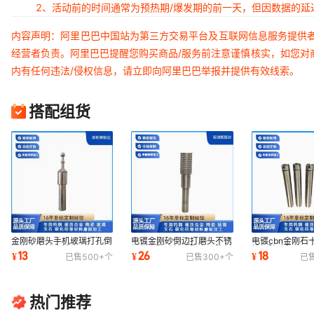
2、活动前的时间通常为预热期/爆发期的前一天，但因数据的
内容声明：阿里巴巴中国站为第三方交易平台及互联网信息服务提供
经营者负责。阿里巴巴提醒您购买商品/服务前注意谨慎核实，如您对
内有任何违法/侵权信息，请立即向阿里巴巴举报并提供有效线索。
搭配组货
金刚砂磨头手机玻璃打孔倒
电镀金刚砂倒边打磨头不锈
电镀cbn金刚石
边抛光高精度钻头
钢材高玻璃端璃陶瓷硬脆材
钨钢玻璃陶瓷开
13
26
18
¥
¥
¥
已售
500+
个
已售
300+
个
已
料sdc高精度
打孔专用工具
热门推荐