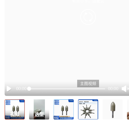
有点小卡，请重试
retry
主图视频
00:00
00:00
Play
视频
选型