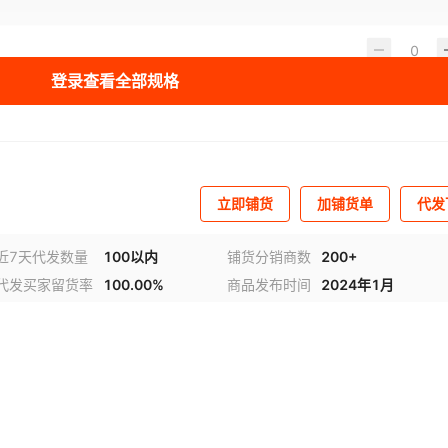
登录查看全部规格
立即铺货
加铺货单
代发
近7天代发数量
100以内
铺货分销商数
200+
代发买家留货率
100.00%
商品发布时间
2024年1月
视频