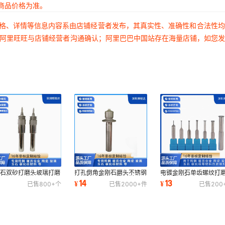
商品价格为准。
价格、详情等信息内容系由店铺经营者发布，其真实性、准确性和合法性
过阿里旺旺与店铺经营者沟通确认；阿里巴巴中国站存在海量店铺，如您
刚石双砂打磨头玻璃打磨
打孔倒角金刚石磨头不锈钢
电镀金刚石单齿螺纹打
雕机加工中心专用磨棒刀
磨头玻璃陶瓷硬脆材料刀具
钨钢陶瓷玻璃专用开槽
3
14
13
¥
¥
已售
800+
个
已售
2000+
件
已售
200
数控打磨机
打金刚砂
平头陶瓷专用