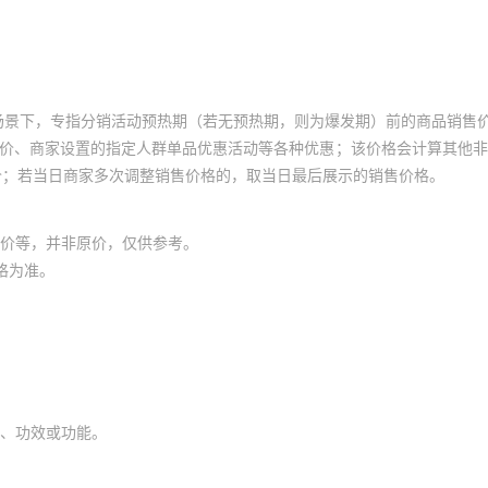
场景下，专指分销活动预热期（若无预热期，则为爆发期）前的商品销售
员价、商家设置的指定人群单品优惠活动等各种优惠；该价格会计算其他
价；若当日商家多次调整销售价格的，取当日最后展示的销售价格。
价等，并非原价，仅供参考。
格为准。
、功效或功能。