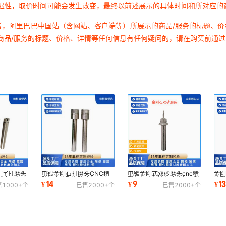
延迟性，取价时间可能会发生改变，最终以前述展示的具体时间和所对应的
者，阿里巴巴中国站（含网站、客户端等）所展示的商品/服务的标题、
商品/服务的标题、价格、详情等任何信息有任何疑问的，请在购买前通
十字打磨头
电镀金刚石打磨头CNC精
电镀金刚式双砂磨头cnc精
金
槽专用打磨
雕机磨头陶瓷玻璃加工铣刀
雕机打孔倒边打磨头加工玻
精
14
9
1
¥
¥
¥
售
1000+
个
已售
2000+
个
已售
2000+
个
切割耐用打磨机
璃陶瓷圆头
具