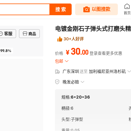
电镀金刚石子弹头式打磨头精
客服
商品
30+人好评
30
99.8%
.
00
¥
价格
登录查看更多优惠
包邮
广东深圳
送至
加利福尼亚州洛杉矶
晚发必赔
规格:
6*20*36
柄径
:
6
头型
:
子弹型
重量
:
0.05