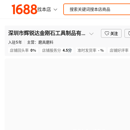
深圳市辉锐达金刚石工具制品有限公司
关注
入驻
5
年
主营：
磨具磨料
0%
4.5
分
- %
店铺回头率
店铺服务分
准时发货率
店铺好评率