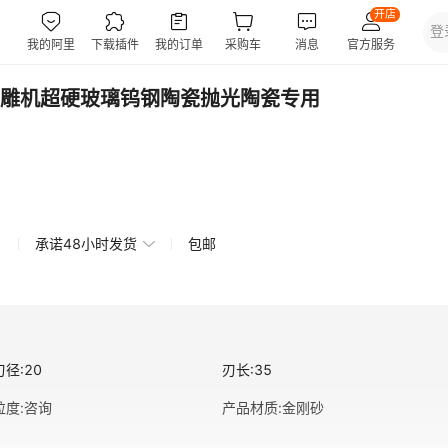
雕机超硬玻璃钨钢陶瓷抛光陶瓷专用
承诺48小时发货
包邮
刃径
:
20
刃长
:
35
粒度
:
咨询
产品材质
:
金刚砂