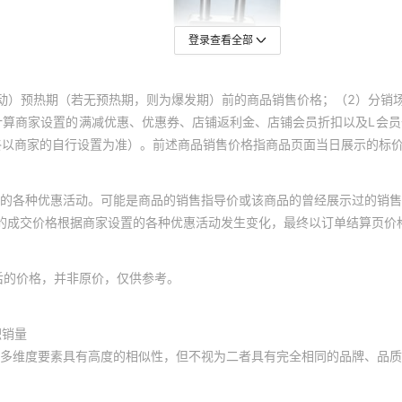
登录查看全部
动）预热期（若无预热期，则为爆发期）前的商品销售价格；（2）分销
计算商家设置的满减优惠、优惠券、店铺返利金、店铺会员折扣以及L会
终以商家的自行设置为准）。前述商品销售价格指商品页面当日展示的标
的各种优惠活动。可能是商品的销售指导价或该商品的曾经展示过的销售
体的成交价格根据商家设置的各种优惠活动发生变化，最终以订单结算页价
后的价格，并非原价，仅供参考。
积销量
多维度要素具有高度的相似性，但不视为二者具有完全相同的品牌、品质