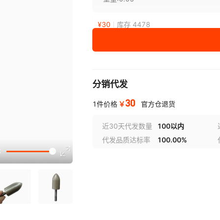
¥
30
库存 4478
分销代发
30
￥
1件价格
官方仓退货
近30天代发数量
100以内
代发品质达标率
100.00%
选型