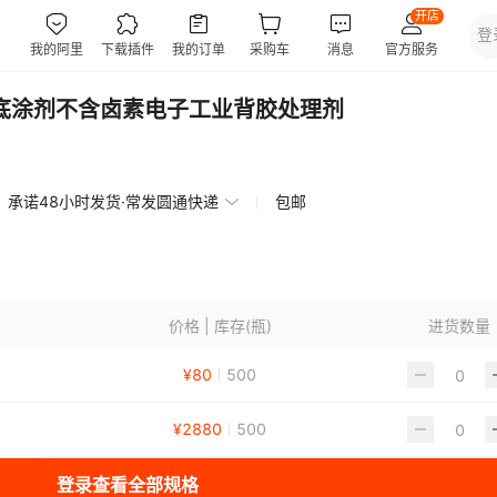
带底涂剂不含卤素电子工业背胶处理剂
承诺48小时发货·常发圆通快递
包邮
价格 | 库存(瓶)
进货数量
¥
80
500
¥
2880
500
登录查看全部规格