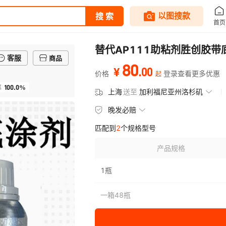
替代AP111助粘剂胜创胶
客服
商品
80
.
00
¥
价格
登录查看更多优惠
起
100.0%
率
上海
送至
加利福尼亚州洛杉矶
晚发必赔
匹配到
2
个规格型号
产品规格
1瓶
一箱48瓶