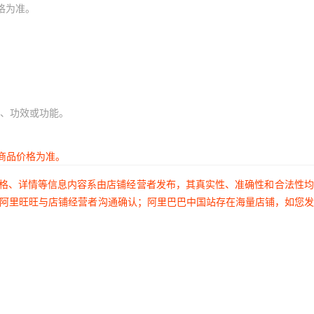
格为准。
、功效或功能。
商品价格为准。
价格、详情等信息内容系由店铺经营者发布，其真实性、准确性和合法性
过阿里旺旺与店铺经营者沟通确认；阿里巴巴中国站存在海量店铺，如您