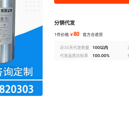
分销代发
80
￥
1件价格
官方仓退货
近30天代发数量
100以内
代发品质达标率
100.00%