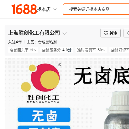
上海胜创化工有限公司
关注
入驻
4
年
主营：
合成胶粘剂
11%
4.0
分
50%
店铺回头率
店铺服务分
准时发货率
店铺好评