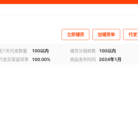
立即铺货
加铺货单
代发
近7天代发数量
100以内
铺货分销商数
100以内
代发买家留货率
100.00%
商品发布时间
2024年1月