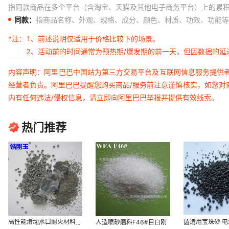
指同款商品在多个平台（含淘宝、天猫及其他电子商务平台）上的累
同款：
指商品名称、外观、规格、成分、颜色、材质、功效、功能等
*注：
1、前述说明仅适用于价格比较下的场景。
2、活动前的时间通常为预热期/爆发期的前一天，但因数据的
内容声明：阿里巴巴中国站为第三方交易平台及互联网信息服务提供
经营者负责。阿里巴巴提醒您购买商品/服务前注意谨慎核实，如您对
内有任何违法/侵权信息，请立即向阿里巴巴举报并提供有效线索。
热门推荐
高性能滑动水口耐火材料
铸造用宝珠砂 
人造喷砂磨料F46#目白刚
1-1.5mm锆刚玉1-2mm锆
覆膜砂
玉