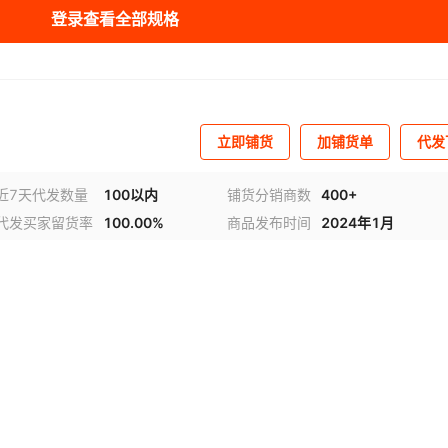
登录查看全部规格
立即铺货
加铺货单
代发
近7天代发数量
100以内
铺货分销商数
400+
代发买家留货率
100.00%
商品发布时间
2024年1月
频
1
/
2