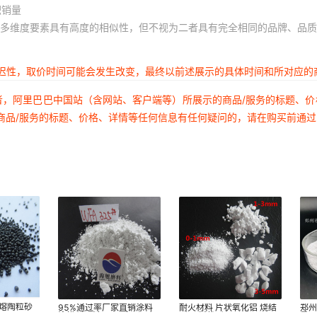
积销量
多维度要素具有高度的相似性，但不视为二者具有完全相同的品牌、品质
延迟性，取价时间可能会发生改变，最终以前述展示的具体时间和所对应的
者，阿里巴巴中国站（含网站、客户端等）所展示的商品/服务的标题、
商品/服务的标题、价格、详情等任何信息有任何疑问的，请在购买前通
电熔陶粒砂
95%通过率厂家直销涂料
耐火材料 片状氧化铝 烧结
郑
塗模劑原料325#白刚玉细
刚玉 板状刚玉
量9