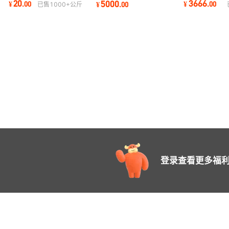
20
3666
5000
¥
.
00
¥
.
00
¥
.
00
已售
1000+
公斤
刚玉
登录查看更多福利