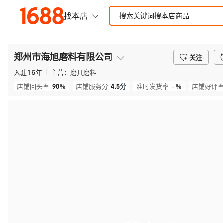
郑州市海旭磨料有限公司
关注
入驻
16
年
主营：
磨具磨料
90%
4.5
分
- %
店铺回头率
店铺服务分
准时发货率
店铺好评