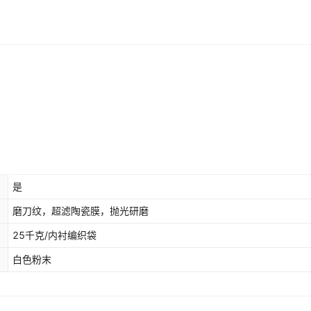
是
磨刀纹，超滤陶瓷膜，抛光研磨
25千克/内衬编织袋
白色粉末