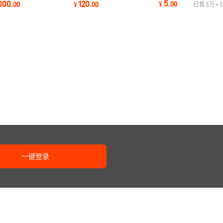
5
000
120
¥
.
00
.
00
¥
.
00
已售
3万+
光微粉
045mm板状刚玉
60#80#100#120#150#180#
碳化硼
一键登录