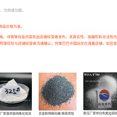
、功效或功能。
商品价格为准。
价格、详情等信息内容系由店铺经营者发布，其真实性、准确性和合法性
过阿里旺旺与店铺经营者沟通确认；阿里巴巴中国站存在海量店铺，如您
刚玉厂家供白色氧化铝
州厂家直供高纯氧化铝含
合金粉用碳化硼 钢液添加
电熔白刚玉 喷砂粗号砂 
9.2%min浇注料用0-
剂