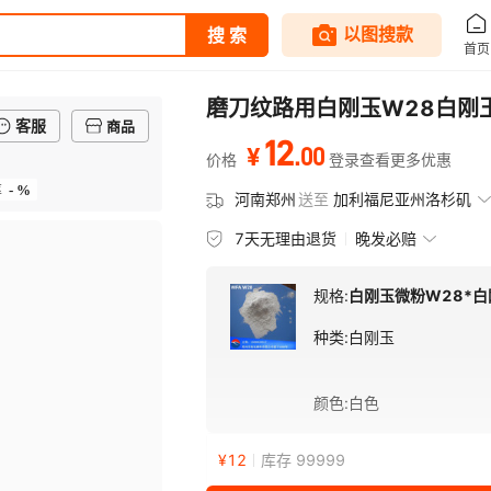
磨刀纹路用白刚玉W28白刚玉
客服
商品
12
.
00
¥
价格
登录查看更多优惠
- %
率
河南郑州
送至
加利福尼亚州洛杉矶
7天无理由退货
晚发必赔
规格:
白刚玉微粉W28*白
种类
:
白刚玉
颜色
:
白色
¥
12
库存 99999