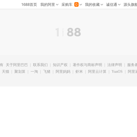
所有
关于阿里巴巴
联系我们
知识产权
著作权与商标声明
法律声明
服务
天猫
聚划算
一淘
飞猪
阿里妈妈
虾米
阿里云计算
YunOS
阿里