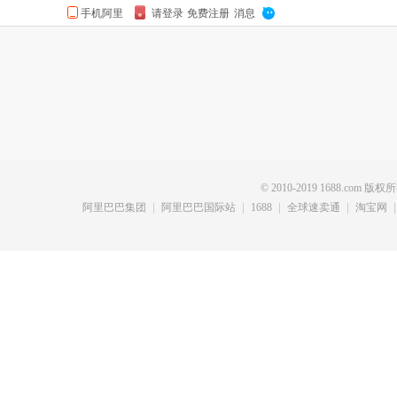
© 2010-2019 1688.com 版权
阿里巴巴集团
阿里巴巴国际站
1688
全球速卖通
淘宝网