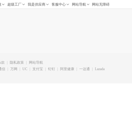
条款
隐私政策
网站导航
通信
万网
UC
支付宝
钉钉
阿里健康
一达通
Lazada