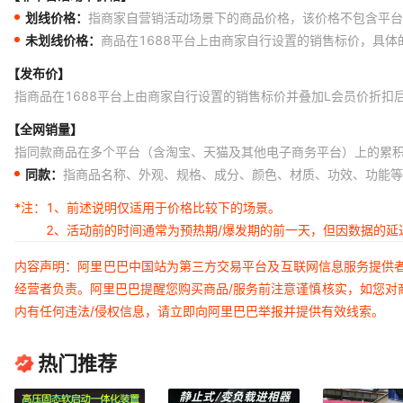
划线价格：
指商家自营销活动场景下的商品价格，该价格不包含平台
未划线价格：
商品在1688平台上由商家自行设置的销售标价，具
【发布价】
指商品在1688平台上由商家自行设置的销售标价并叠加L会员价折扣
【全网销量】
指同款商品在多个平台（含淘宝、天猫及其他电子商务平台）上的累
同款：
指商品名称、外观、规格、成分、颜色、材质、功效、功能等
*注：
1、前述说明仅适用于价格比较下的场景。
2、活动前的时间通常为预热期/爆发期的前一天，但因数据的
内容声明：阿里巴巴中国站为第三方交易平台及互联网信息服务提供
经营者负责。阿里巴巴提醒您购买商品/服务前注意谨慎核实，如您对
内有任何违法/侵权信息，请立即向阿里巴巴举报并提供有效线索。
热门推荐