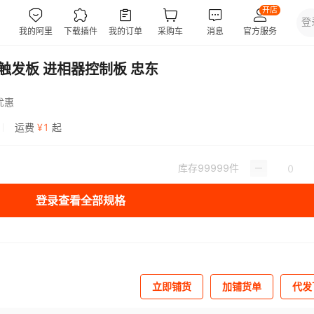
相机触发板 进相器控制板 忠东
优惠
运费
¥
1
起
库存
99999
件
登录查看全部规格
立即铺货
加铺货单
代发