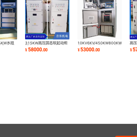
5KW水阻
315KW高压固态软起动柜
10KV6KV/450KW800KW1120K
高
电阻启动柜
湖北忠东负载风机水泵空压
水泵压缩机风机高压固态软
3K
58000
53000
5
¥
.
00
¥
.
00
¥
机破碎机
启动柜
风机