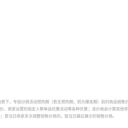
场景下，专指分销活动预热期（若无预热期，则为爆发期）前的商品销售
员价、商家设置的指定人群单品优惠活动等各种优惠；该价格会计算其他
价；若当日商家多次调整销售价格的，取当日最后展示的销售价格。