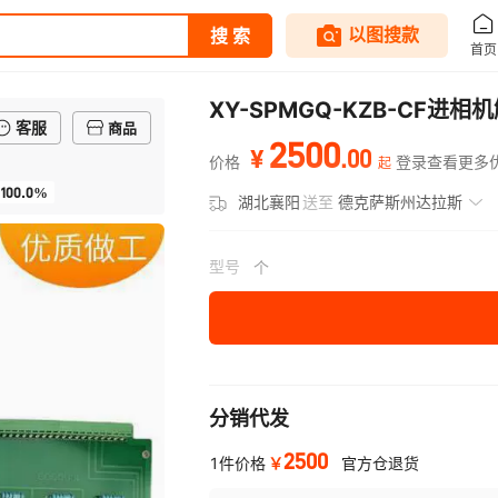
XY-SPMGQ-KZB-CF进
客服
商品
2500
.
00
¥
价格
登录查看更多
起
100.0%
湖北襄阳
送至
德克萨斯州达拉斯
型号
个
分销代发
2500
￥
1件价格
官方仓退货