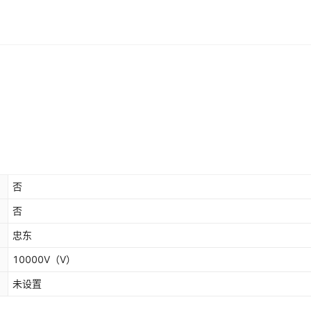
否
否
忠东
10000V
（V）
未设置