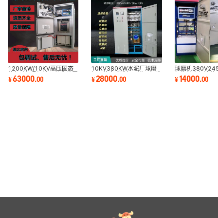
1200KW/10KV高压固态
10KV380KW水泥厂球磨
球磨机380V24
软起动柜晶闸管一体化装置
机用静止式进相器进项机进
柜绕线电机液体
63000
28000
14000
¥
.
00
¥
.
00
¥
.
00
相柜