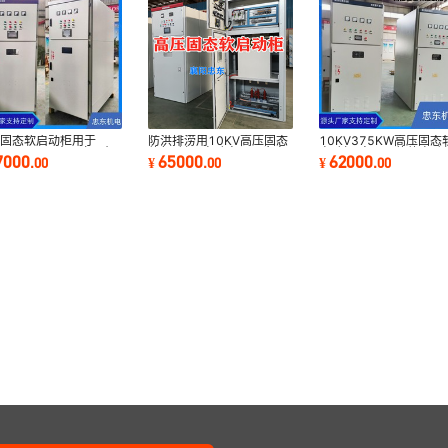
W
压固态软启动柜用于
防洪排涝用10KV高压固态
10KV375KW高压固态
V6KV10KV水泵空压机
软起动柜-启动高压异步电
启动柜/高压一体软启动
7000
65000
62000
.
00
¥
.
00
¥
.
00
负载起动倍数3.5
机水泵
装置