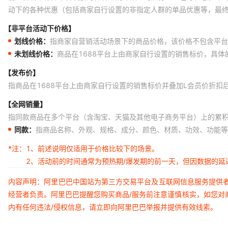
动下的各种优惠（包括商家自行设置的非指定人群的单品优惠等，最
【非平台活动下价格】
划线价格：
指商家自营销活动场景下的商品价格，该价格不包含平台
未划线价格：
商品在1688平台上由商家自行设置的销售标价，具
【发布价】
指商品在1688平台上由商家自行设置的销售标价并叠加L会员价折扣
【全网销量】
指同款商品在多个平台（含淘宝、天猫及其他电子商务平台）上的累
同款：
指商品名称、外观、规格、成分、颜色、材质、功效、功能等
*注：
1、前述说明仅适用于价格比较下的场景。
2、活动前的时间通常为预热期/爆发期的前一天，但因数据的
内容声明：阿里巴巴中国站为第三方交易平台及互联网信息服务提供
经营者负责。阿里巴巴提醒您购买商品/服务前注意谨慎核实，如您对
内有任何违法/侵权信息，请立即向阿里巴巴举报并提供有效线索。