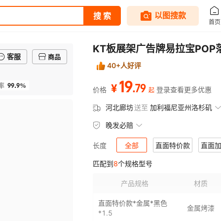
KT板展架广告牌易拉宝PO
客服
商品
40+人好评
19
99.9%
.
79
率
¥
价格
登录查看更多优惠
起
河北廊坊
送至
加利福尼亚州洛杉矶
晚发必赔
全部
直面特价款
直面
长度
匹配到
8
个规格型号
斜面豪华款
斜面豪华款防风款
产品规格
材质
直面特价款*金属*黑色
金属烤漆
*1.5