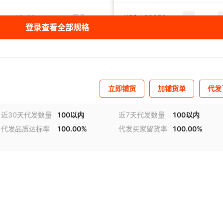
45*60cm
黑色
1.5
¥
28
99856
直面加重版
登录查看全部规格
45*60cm
黑色
1.5
¥
33
99363
直面豪华款
45*60cm
黑色
1.5
¥
46
99628
直面豪华款防风款
立即铺货
加铺货单
代发
45*60cm
黑色
¥
19.79
1.5
99547
斜面特价款
近30天代发数量
100以内
近7天代发数量
100以内
代发品质达标率
100.00%
代发买家留货率
100.00%
45*60cm
黑色
1.5
¥
27
99962
斜面加重版
频
1
/
2
45*60cm
黑色
1.5
¥
32
99938
斜面豪华款
45*60cm
黑色
1.5
¥
45
99984
斜面豪华款防风款