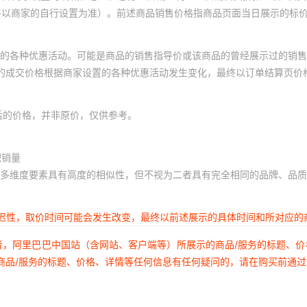
终以商家的自行设置为准）。前述商品销售价格指商品页面当日展示的标
的各种优惠活动。可能是商品的销售指导价或该商品的曾经展示过的销售
体的成交价格根据商家设置的各种优惠活动发生变化，最终以订单结算页价
后的价格，并非原价，仅供参考。
积销量
多维度要素具有高度的相似性，但不视为二者具有完全相同的品牌、品质
延迟性，取价时间可能会发生改变，最终以前述展示的具体时间和所对应的
者，阿里巴巴中国站（含网站、客户端等）所展示的商品/服务的标题、
商品/服务的标题、价格、详情等任何信息有任何疑问的，请在购买前通