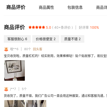
商品评价
商品属性
包装信息
商品
商品评价
5.0
40+
条评价
好评率
100
%
客服很耐心
6
价格很便宜
2
质量不错
2
哦**6
80
个
回头客
宝贝收到啦，质量杠杠的！结实耐用，效果棒棒哒！贴个贴就够了，易拉宝
j**7
5
个
货收到了，质量不错，我们广告公司一直会用这种展架，通过和客服沟通，