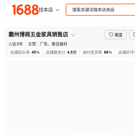
霸州博商五金家具销售店
关注
入驻
3
年
主营：
广告、展览器材
45%
4.5
分
88%
店铺回头率
店铺服务分
准时发货率
店铺好评