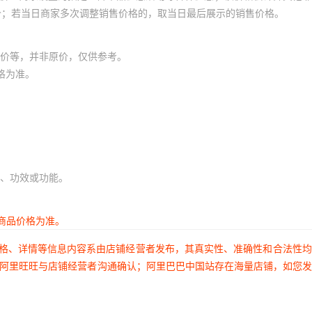
价；若当日商家多次调整销售价格的，取当日最后展示的销售价格。
价等，并非原价，仅供参考。
格为准。
、功效或功能。
商品价格为准。
价格、详情等信息内容系由店铺经营者发布，其真实性、准确性和合法性
过阿里旺旺与店铺经营者沟通确认；阿里巴巴中国站存在海量店铺，如您