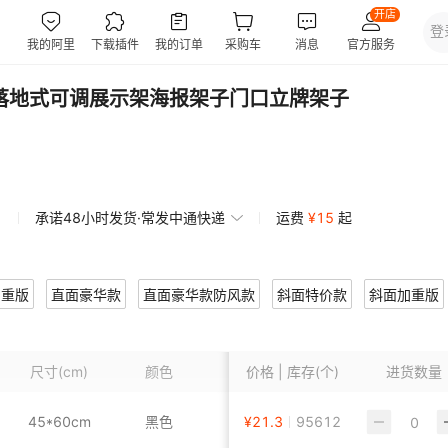
P落地式可调展示架海报架子门口立牌架子
承诺48小时发货·常发中通快递
运费
¥
15
起
加重版
直面豪华款
直面豪华款防风款
斜面特价款
斜面加重版
尺寸
(cm)
颜色
重量
价格 | 库存(个)
(kg)
长度
进货数量
45*60cm
黑色
¥
1.5
21.3
95612
直面特价款