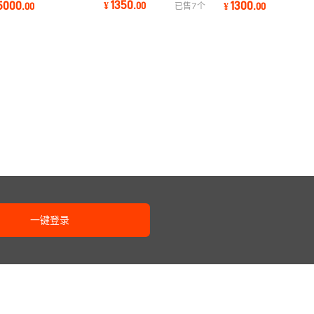
1350
5000
1300
¥
.
00
.
00
¥
.
00
已售
7
个
216 220HA内转齿轮泵
用 磁性钻床
系统注油器3L
一键登录