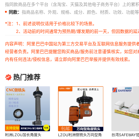
指同款商品在多个平台（含淘宝、天猫及其他电子商务平台）上的累
同款：
指商品名称、外观、规格、成分、颜色、材质、功效、功能等
*注：
1、前述说明仅适用于价格比较下的场景。
2、活动前的时间通常为预热期/爆发期的前一天，但因数据的
内容声明：阿里巴巴中国站为第三方交易平台及互联网信息服务提供
经营者负责。阿里巴巴提醒您购买商品/服务前注意谨慎核实，如您对
内有任何违法/侵权信息，请立即向阿里巴巴举报并提供有效线索。
热门推荐
利洲LZOU加长角度头
LZOU利洲侧铣头万向型角
台湾SAFEWAY协
BT40 BT50-ER25 ER32-
度头直角刀柄BT50 BT40
160V MC角固