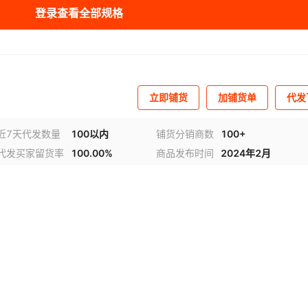
登录查看全部规格
0
精密型
2000N
HRC50-55
¥
3350
10
倍力角固虎钳
0
精密型
2500N
HRC50-55
¥
3450
20
倍力角固虎钳
0
精密型
3500N
HRC45-50
¥
3550
20
倍力角固虎钳
立即铺货
加铺货单
代发
0
精密型
3500N
HRC50-55
¥
5150
10
倍力角固虎钳
近7天代发数量
100以内
铺货分销商数
100+
代发买家留货率
100.00%
商品发布时间
2024年2月