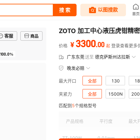
ZOTO 加工中心液压虎钳
客服
商品
3300
.
00
¥
价格
登录查看更多
起
100.0%
广东东莞
送至
德克萨斯州达拉斯
晚发必赔
全部
130
18
最大开口
全部
1500N
200
夹紧力
匹配到
5
个规格型号
产品规格
平行度
最大
ZT-100W
0.01mm
13