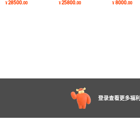
28500
25800
8000
¥
.
00
¥
.
00
¥
.
00
500角度铣头90度横铣头
AGBU-BT40 BT50
增压虎钳铣床平
登录查看更多福利