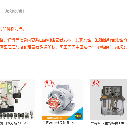
、功效或功能。
商品价格为准。
价格、详情等信息内容系由店铺经营者发布，其真实性、准确性和合法性
过阿里旺旺与店铺经营者沟通确认；阿里巴巴中国站存在海量店铺，如您
台湾WLP维良油泵 ROP-
清山磁力钻 MTM-
台湾WLP金驹维良 MIC
204 206 208 210 212
0 钻孔攻牙两种用途 精
160电动润滑泵 机床供