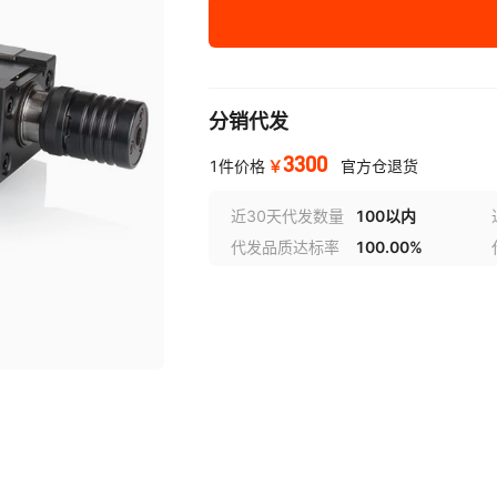
ZT-130W
0.01mm
18
ZT-160WS
0.01mm
22
分销代发
ZT-160W
0.01mm
30
3300
￥
1件价格
官方仓退货
ZT-200W
0.01mm
34
近30天代发数量
100以内
代发品质达标率
100.00%