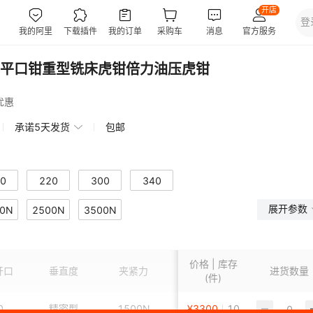
精密平口钳重型铣床虎钳倍力油压虎钳
优惠
承诺5天发货
包邮
0
220
300
340
展开参数
0N
2500N
3500N
价格 | 库存
开口
垂直度
夹紧力
产品硬度
产品类型
进货数量
(件)
0
精密型
1500N
HRC50-55
¥
3300
10
倍力角固虎钳