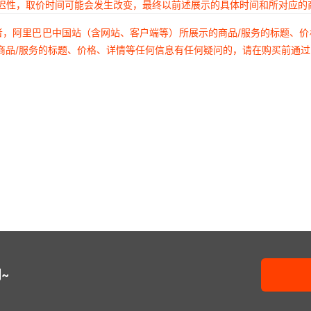
延迟性，取价时间可能会发生改变，最终以前述展示的具体时间和所对应的
者，阿里巴巴中国站（含网站、客户端等）所展示的商品/服务的标题、
商品/服务的标题、价格、详情等任何信息有任何疑问的，请在购买前通
~