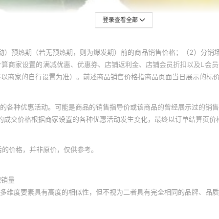
登录查看全部
动）预热期（若无预热期，则为爆发期）前的商品销售价格；（2）分销
计算商家设置的满减优惠、优惠券、店铺返利金、店铺会员折扣以及L会
终以商家的自行设置为准）。前述商品销售价格指商品页面当日展示的标
的各种优惠活动。可能是商品的销售指导价或该商品的曾经展示过的销售
体的成交价格根据商家设置的各种优惠活动发生变化，最终以订单结算页价
后的价格，并非原价，仅供参考。
积销量
多维度要素具有高度的相似性，但不视为二者具有完全相同的品牌、品质