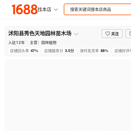
沭阳县秀色天地园林苗木场
关注
入驻
12
年
主营：
园林植物
47%
3.5
分
88%
店铺回头率
店铺服务分
准时发货率
店铺好评