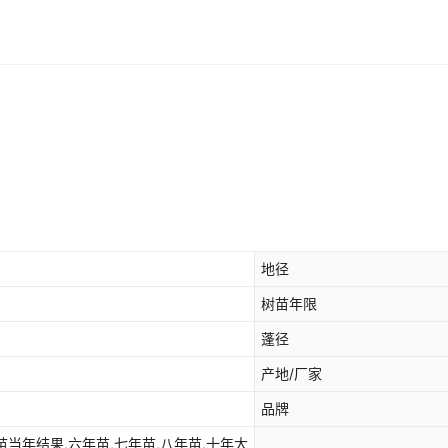
地径
树苗年限
蓬径
产地/厂家
品牌
苗当年结果,六年苗,七年苗,八年苗,十年大