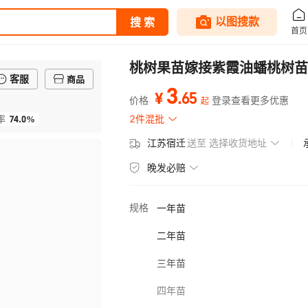
桃树果苗嫁接紫霞油蟠桃树苗
客服
商品
3
.
65
¥
价格
登录查看更多优惠
起
74.0%
2件混批
率
江苏宿迁
送至
选择收货地址
晚发必赔
规格
一年苗
二年苗
三年苗
四年苗