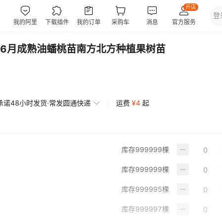
6月成熟油蟠桃苗南方北方种植果树苗
承诺48小时发货·常发圆通快递
运费
¥
4
起
库存
999999
棵
库存
999999
棵
库存
999995
棵
库存
999997
棵