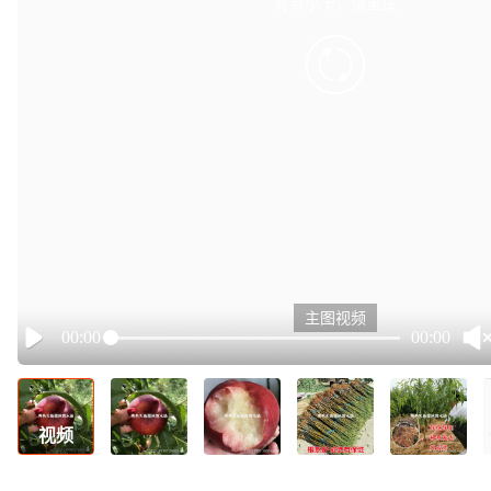
有点小卡，请重试
retry
主图视频
00:00
00:00
Play
视频