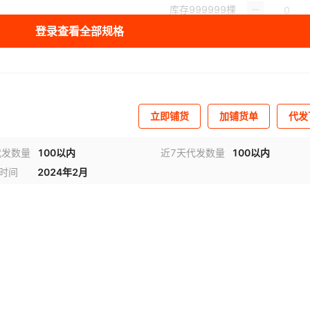
库存
999999
棵
登录查看全部规格
库存
999999
棵
库存
999999
棵
库存
999999
棵
立即铺货
加铺货单
代发
库存
999999
棵
库存
999999
棵
代发数量
100以内
近7天代发数量
100以内
时间
2024年2月
库存
999999
棵