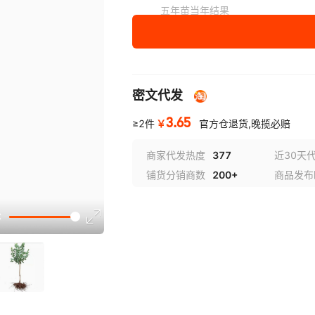
五年苗当年结果
六年苗
七年苗
密文代发
八年苗
3.65
十年大苗
￥
≥2件
官方仓退货,晚揽必赔
十二年大苗
商家代发热度
377
近30天
铺货分销商数
200+
商品发布
十五年大苗