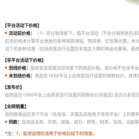
【平台活动下价格】
活动前价格：
（1）非分销场景下，指平台活动（不含分销场景的活
前述价格未计算平台发放的各种采购津贴、跨店券、红包等优惠，未
动下的各种优惠（包括商家自行设置的非指定人群的单品优惠等，最
【非平台活动下价格】
划线价格：
指商家自营销活动场景下的商品价格，该价格不包含平台
未划线价格：
商品在1688平台上由商家自行设置的销售标价，具
【发布价】
指商品在1688平台上由商家自行设置的销售标价并叠加L会员价折扣
【全网销量】
指同款商品在多个平台（含淘宝、天猫及其他电子商务平台）上的累
同款：
指商品名称、外观、规格、成分、颜色、材质、功效、功能等
*注：
1、前述说明仅适用于价格比较下的场景。