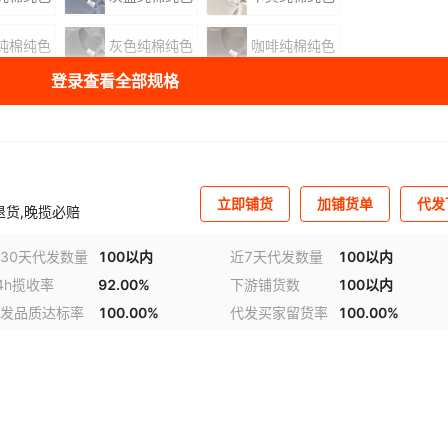
纯棉纯色
灰色纯棉纯色
咖啡纯棉纯色
登录查看全部规格
库存
1897
件
库存
1561
件
库存
1154
件
立即铺货
加铺货单
代发
库存
733
件
退货,晚揽必赔
库存
489
件
30天代发数量
100以内
近7天代发数量
100以内
4h揽收率
92.00%
下游铺货数
100以内
视频
库存
1061
件
发品质达标率
100.00%
代发买家留货率
100.00%