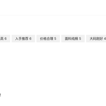
很高
6
入手推荐
6
价格合理
5
面料纯棉
5
大码刚好
4
进