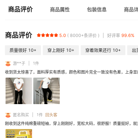
商品评价
商品属性
包装信息
商品
商品评价
5.0
8000+
条评价
好评率
99.6
%
质量很好
10+
穿上刚好
10+
穿着效果还行
10+
出
游**子
1
件
收到货太惊喜了，面料厚实有质感，颜色和图片完全一致没有色差，上身显
匿名购买
1
件
回头客
刚收到这件纯棉重磅短袖，穿上刚刚好，宽松大码，很舒服！质量挺好，就