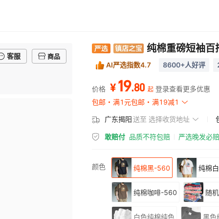
纯棉重磅短袖百
客服
商品
AI严选指数4.7
8600+人好评
19
.
80
¥
价格
登录查看更多优惠
起
包邮
满1元包邮
满19减1
广东揭阳
送至
选择收货地址
敢赔付
品质不符包赔
严选晚发必
颜色
纯棉黑-560
纯棉白
纯棉咖啡-560
随机
白色纯棉纯色
黑色