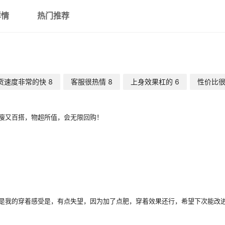
详情
热门推荐
货速度非常的快
8
客服很热情
8
上身效果杠的
6
性价比
瘦又百搭，物超所值，会无限回购！
是我的穿着感受是，有点失望，因为加了点肥，穿着效果还行，希望下次能改