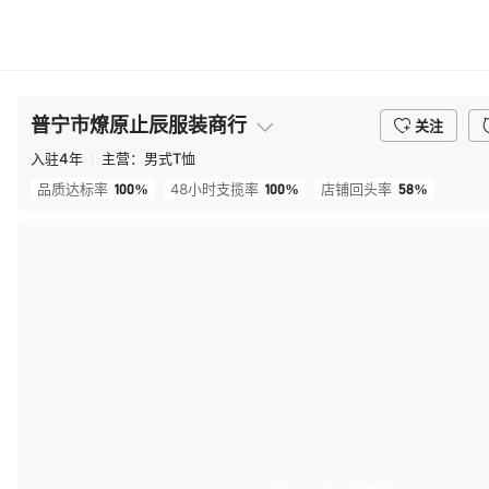
普宁市燎原止辰服装商行
关注
入驻
4
年
主营：
男式T恤
100%
100%
58%
品质达标率
48小时支揽率
店铺回头率