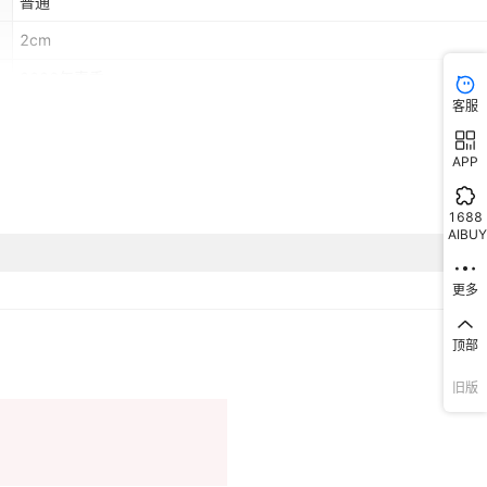
普通
2cm
2026年春季
客服
运动
几何图案
APP
S,M,L,XL,2XL,3XL
1688
AIBUY
常规
更多
否
其他
顶部
其他品牌
旧版