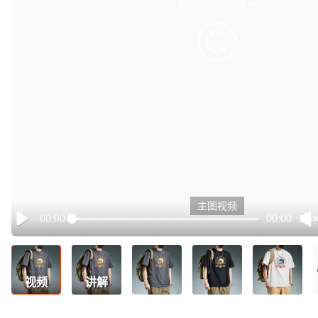
有点小卡，请重试
retry
主图视频
00:00
00:00
Play
视频
讲解