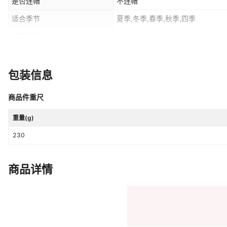
是否连帽
不连帽
适合季节
夏季,冬季,春季,秋季,四季
是否库存
否
主面料成分的含量
96%及以上
款式细节
印花
包装信息
纯棉黑-560,纯棉白-560,纯棉灰-5
颜色
商品件重尺
啡-560,随机带图案短袖2件【纯棉
黑色纯棉纯色,灰蓝纯棉纯色,卡其纯
是否跨境出口专供货源
重量(g)
否
色纯棉纯色,咖啡纯棉纯色
230
原创设计货源
否
克重
200g
商品详情
领标
有领标
吊牌
有吊牌