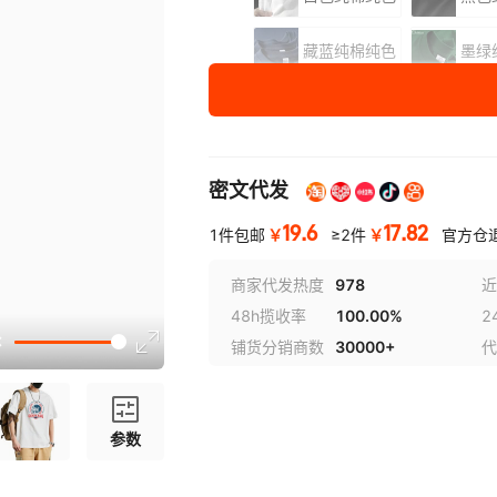
藏蓝纯棉纯色
墨绿
尺码
S
M
密文代发
L
19.6
17.82
XL
￥
￥
1件包邮
≥2件
官方仓
2XL
商家代发热度
978
近
48h揽收率
100.00%
2
讲解
3XL
铺货分销商数
30000+
代
参数