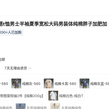
搭t恤男士半袖夏季宽松大码男装体纯棉胖子加肥加
200+人已加购
包邮
赔
7天无理由退货
-560
纯棉灰-560
纯棉卡其-560
纯棉灰蓝-5
带图案短袖2件【纯棉200g】
纯棉白色-纯白T
纯棉纯色
灰蓝纯棉纯色
卡其纯棉纯色