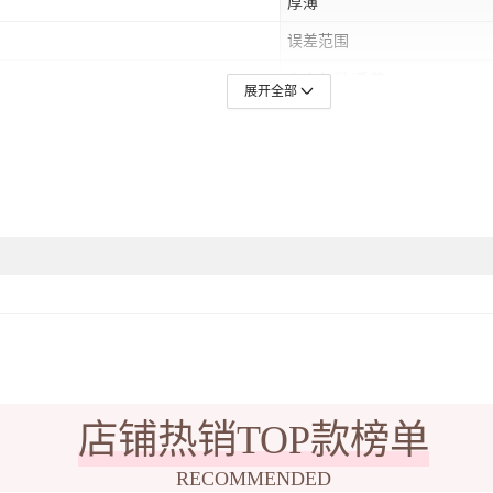
厚薄
误差范围
上市年份/季节
展开全部
适用场景
印花主题
60,纯棉卡其-560,纯棉灰蓝-560,纯棉咖
尺码
200g】,纯棉白色-纯白T,白色纯棉纯色,
棉纯色,藏蓝纯棉纯色,墨绿纯棉纯色,灰
袖型
有无质检报告
材质功能
货源类型