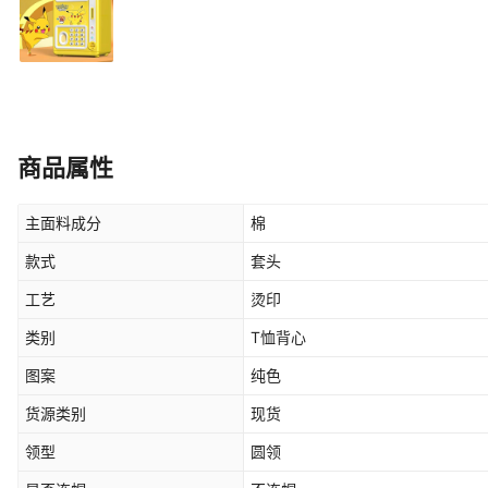
商品属性
主面料成分
棉
款式
套头
工艺
烫印
类别
T恤背心
图案
纯色
货源类别
现货
领型
圆领