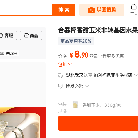
合暴榨香甜玉米非转基因水果
客服
商品
商品复购率20%
8
99.8%
.
90
率
¥
价格
登录查看更多优惠
包邮
湖北武汉
送至
加利福尼亚州洛杉矶
晚发必赔
包装
香甜玉米：330g/包
规格