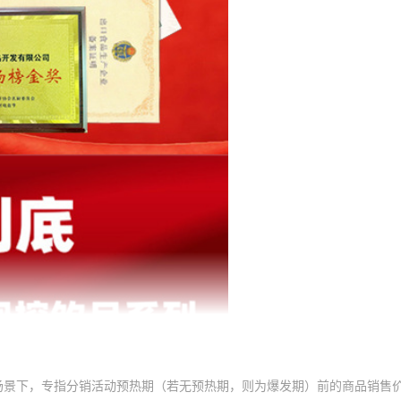
场景下，专指分销活动预热期（若无预热期，则为爆发期）前的商品销售