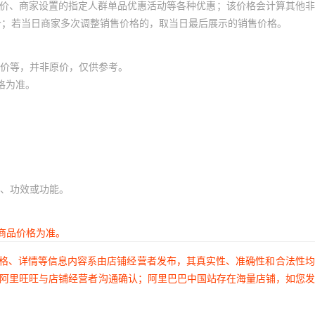
员价、商家设置的指定人群单品优惠活动等各种优惠；该价格会计算其他
价；若当日商家多次调整销售价格的，取当日最后展示的销售价格。
价等，并非原价，仅供参考。
格为准。
、功效或功能。
商品价格为准。
价格、详情等信息内容系由店铺经营者发布，其真实性、准确性和合法性
过阿里旺旺与店铺经营者沟通确认；阿里巴巴中国站存在海量店铺，如您