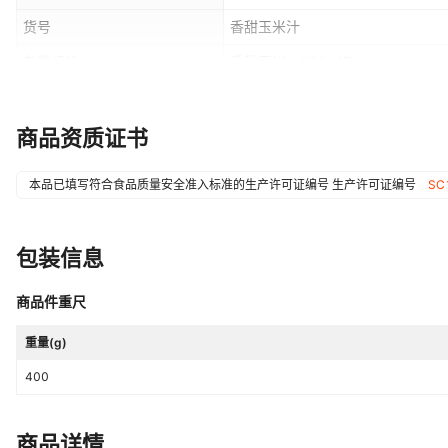
货号
香甜玉米汁
包装规格
香甜玉米：330g/包
是否为有机食品
否
是否中华老字号
否
商品资质证书
本品已填写符合食品质量安全准入标准的生产许可证编号
生产许可证编号
SC
包装信息
商品件重尺
重量(g)
400
商品详情