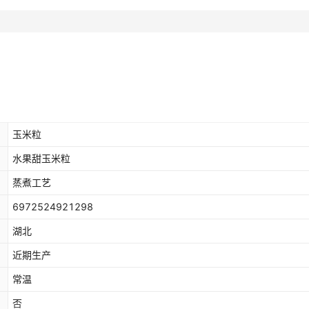
玉米粒
水果甜玉米粒
蒸煮工艺
6972524921298
湖北
近期生产
常温
否