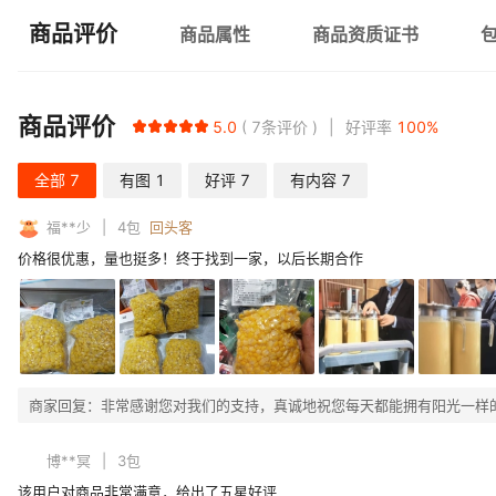
商品评价
商品属性
商品资质证书
商品评价
5.0
7
条评价
好评率
100
%
全部
7
有图
1
好评
7
有内容
7
福**少
4
包
回头客
价格很优惠，量也挺多！终于找到一家，以后长期合作
商家回复：
非常感谢您对我们的支持，真诚地祝您每天都能拥有阳光一样
博**冥
3
包
该用户对商品非常满意，给出了五星好评