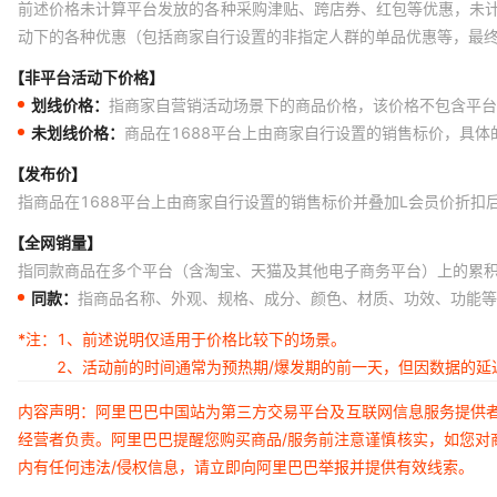
前述价格未计算平台发放的各种采购津贴、跨店券、红包等优惠，未
动下的各种优惠（包括商家自行设置的非指定人群的单品优惠等，最
【非平台活动下价格】
划线价格：
指商家自营销活动场景下的商品价格，该价格不包含平台
未划线价格：
商品在1688平台上由商家自行设置的销售标价，具
【发布价】
指商品在1688平台上由商家自行设置的销售标价并叠加L会员价折扣
【全网销量】
指同款商品在多个平台（含淘宝、天猫及其他电子商务平台）上的累
同款：
指商品名称、外观、规格、成分、颜色、材质、功效、功能等
*注：
1、前述说明仅适用于价格比较下的场景。
2、活动前的时间通常为预热期/爆发期的前一天，但因数据的
内容声明：阿里巴巴中国站为第三方交易平台及互联网信息服务提供
经营者负责。阿里巴巴提醒您购买商品/服务前注意谨慎核实，如您对
内有任何违法/侵权信息，请立即向阿里巴巴举报并提供有效线索。