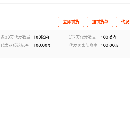
立即铺货
加铺货单
代发
近30天代发数量
100以内
近7天代发数量
100以内
代发品质达标率
100.00%
代发买家留货率
100.00%
视频