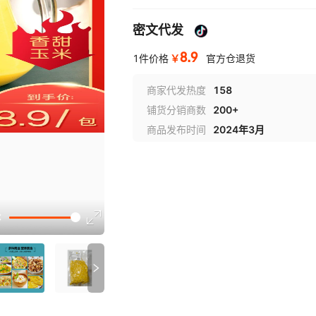
密文代发
8.9
￥
1件价格
官方仓退货
商家代发热度
158
铺货分销商数
200+
商品发布时间
2024年3月
讲解
参数