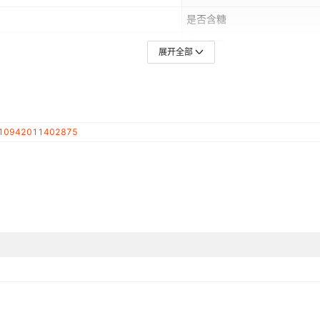
是否含糖
储存条件
展开全部
是否绿色食品
是否地理标志产品
10942011402875