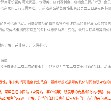
计算商家设置的满减优惠、优惠券、店铺返利金、店铺会员折扣以及L会
终以商家的自行设置为准）。前述商品销售价格指商品页面当日展示的标
的各种优惠活动。可能是商品的销售指导价或该商品的曾经展示过的销售
体的成交价格根据商家设置的各种优惠活动发生变化，最终以订单结算页价
后的价格，并非原价，仅供参考。
积销量
多维度要素具有高度的相似性，但不视为二者具有完全相同的品牌、品质
延迟性，取价时间可能会发生改变，最终以前述展示的具体时间和所对应的
者，阿里巴巴中国站（含网站、客户端等）所展示的商品/服务的标题、
商品/服务的标题、价格、详情等任何信息有任何疑问的，请在购买前通